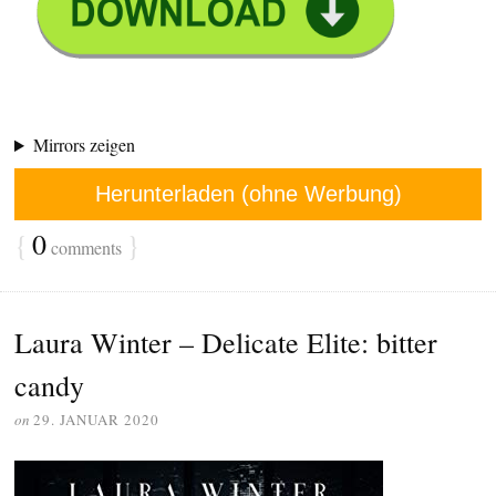
Mirrors zeigen
Herunterladen (ohne Werbung)
{
0
}
comments
Laura Winter – Delicate Elite: bitter
candy
on
29. JANUAR 2020