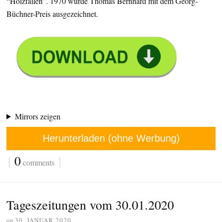
“Holzfällen”. 1970 wurde Thomas Bernhard mit dem Georg-
Büchner-Preis ausgezeichnet.
Mirrors zeigen
Herunterladen (ohne Werbung)
{
0
}
comments
Tageszeitungen vom 30.01.2020
on
30. JANUAR 2020