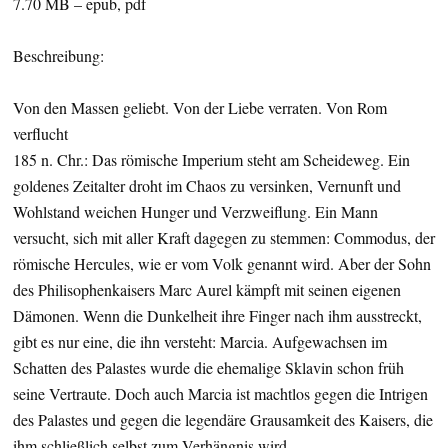
7.70 MB – epub, pdf
Beschreibung:
Von den Massen geliebt. Von der Liebe verraten. Von Rom
verflucht
185 n. Chr.: Das römische Imperium steht am Scheideweg. Ein
goldenes Zeitalter droht im Chaos zu versinken, Vernunft und
Wohlstand weichen Hunger und Verzweiflung. Ein Mann
versucht, sich mit aller Kraft dagegen zu stemmen: Commodus, der
römische Hercules, wie er vom Volk genannt wird. Aber der Sohn
des Philisophenkaisers Marc Aurel kämpft mit seinen eigenen
Dämonen. Wenn die Dunkelheit ihre Finger nach ihm ausstreckt,
gibt es nur eine, die ihn versteht: Marcia. Aufgewachsen im
Schatten des Palastes wurde die ehemalige Sklavin schon früh
seine Vertraute. Doch auch Marcia ist machtlos gegen die Intrigen
des Palastes und gegen die legendäre Grausamkeit des Kaisers, die
ihm schließlich selbst zum Verhängnis wird …