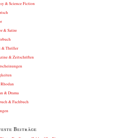
sy & Science Fiction
risch
r
r & Satire
erbuch
 & Thriller
ine & Zeitschriften
rscheinungen
gkeiten
y Rhodan
n & Drama
buch & Fachbuch
ungen
este Beiträge