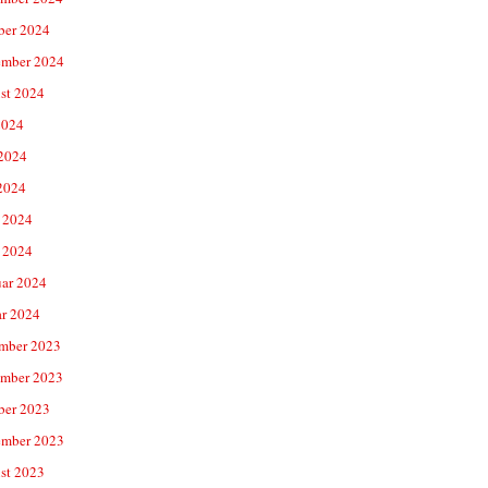
ber 2024
ember 2024
st 2024
2024
 2024
2024
 2024
 2024
uar 2024
ar 2024
mber 2023
mber 2023
ber 2023
ember 2023
st 2023