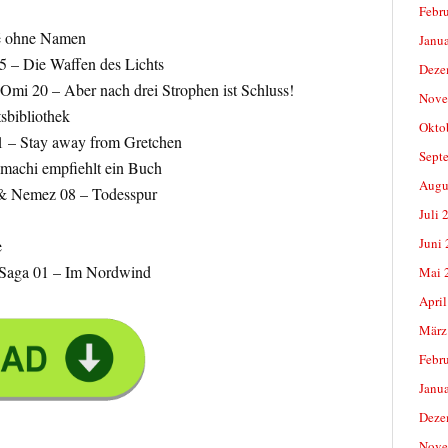
Febr
fé ohne Namen
Janu
5 – Die Waffen des Lichts
Deze
mi 20 – Aber nach drei Strophen ist Schluss!
Nove
sbibliothek
Okto
1 – Stay away from Gretchen
Sept
achi empfiehlt ein Buch
Augu
 & Nemez 08 – Todesspur
Juli 
Juni
e
Saga 01 – Im Nordwind
Mai 
April
März
Febr
Janu
Deze
Nove