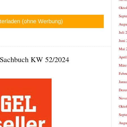
Okto
Sept
terladen (ohne Werbung)
Augu
Juli 
Juni
Mai 
r-Sachbuch KW 52/2024
April
März
Febr
Janu
Deze
Nove
Okto
Sept
Augu