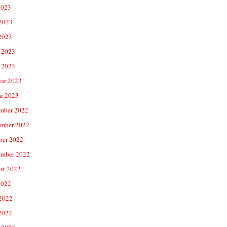
2023
 2023
2023
 2023
 2023
uar 2023
ar 2023
mber 2022
mber 2022
ber 2022
ember 2022
st 2022
2022
 2022
2022