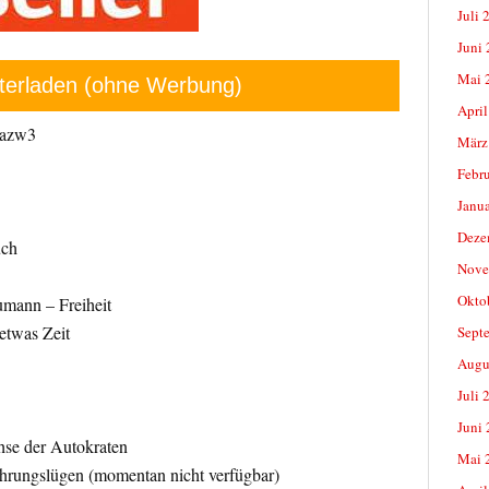
Juli 
Juni
Mai 
terladen (ohne Werbung)
April
 azw3
März
Febr
Janu
Deze
uch
Nove
Okto
mann – Freiheit
etwas Zeit
Sept
Augu
Juli 
Juni
se der Autokraten
Mai 
hrungslügen (momentan nicht verfügbar)