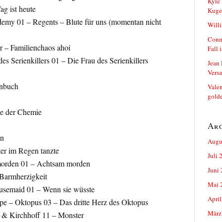
Kyle 
ag ist heute
Kuge
emy 01 – Regents – Blute für uns (momentan nicht
Will
Conn
r – Familienchaos ahoi
Fall 
es Serienkillers 01 – Die Frau des Serienkillers
Jean 
Versa
enbuch
Vale
golde
e der Chemie
Ar
in
Augu
er im Regen tanzte
Juli 
morden 01 – Achtsam morden
Juni
Barmherzigkeit
Mai 
semaid 01 – Wenn sie wüsste
April
e – Oktopus 03 – Das dritte Herz des Oktopus
März
 & Kirchhoff 11 – Monster