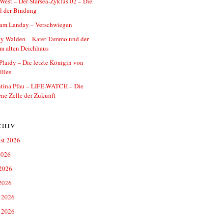
West – Der Starsea-Zyklus 02 – Die
l der Bindung
iam Landay – Verschwiegen
y Walden – Kater Tammo und der
im alten Deichhaus
Plaidy – Die letzte Königin von
illes
ntina Pfau – LIFE-WATCH – Die
ne Zelle der Zukunft
chiv
st 2026
2026
 2026
2026
 2026
 2026