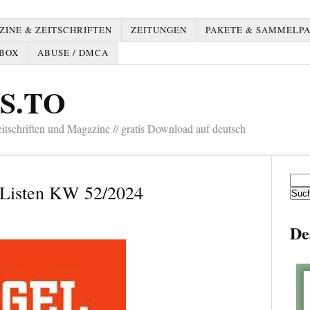
INE & ZEITSCHRIFTEN
ZEITUNGEN
PAKETE & SAMMELP
BOX
ABUSE / DMCA
S.TO
tschriften und Magazine // gratis Download auf deutsch
Such
r-Listen KW 52/2024
nach:
De