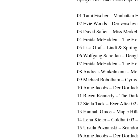
01 Tami Fischer – Manhattan El
02 Evie Woods – Der verschw
03 David Safier – Miss Merkel
04 Freida McFadden – The Hou
05 Lisa Graf – Lindt & Sprüngl
06 Wolfgang Schorlau – Dengle
07 Freida McFadden – The Hou
08 Andreas Winkelmann – Mor
09 Michael Robotham – Cyrus 
10 Anne Jacobs – Der Dorflade
11 Raven Kennedy – The Darke
12 Stella Tack – Ever After 02
13 Hannah Grace – Maple Hills
14 Lena Kiefer – Coldhart 03 
15 Ursula Poznanski – Scando
16 Anne Jacobs – Der Dorflad