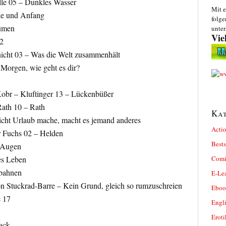
lle 05 – Dunkles Wasser
Mit e
de und Anfang
folge
aumen
unter
Vie
2
nicht 03 – Was die Welt zusammenhält
Morgen, wie geht es dir?
obr – Kluftinger 13 – Lückenbüßer
ath 10 – Rath
Kat
icht Urlaub mache, macht es jemand anderes
Actio
r Fuchs 02 – Helden
Bests
 Augen
Comi
es Leben
bahnen
E-Le
n Stuckrad-Barre – Kein Grund, gleich so rumzuschreien
Eboo
 17
Engl
Eroti
back