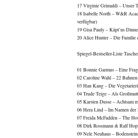
17 Virginie Grimaldi – Unser T
18 Isabelle North – W&R Acad
verfügbar)
19 Gisa Pauly – Käpt’ns Dinne
20 Alice Hunter – Die Familie d
Spiegel-Bestseller-Liste Tasch
01 Bonnie Garmus – Eine Frag
02 Caroline Wahl – 22 Bahnen
03 Han Kang – Die Vegetarier
04 Trude Teige – Als Großmutt
05 Karsten Dusse – Achtsam 
06 Hera Lind – Im Namen der 
07 Freida McFadden – The Hou
08 Dirk Rossmann & Ralf Hopp
09 Nele Neuhaus – Bodenstein