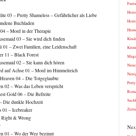
Fanta
Histo
ite 03 – Pretty Shameless – Gefährlicher als Liebe
Horro
undene Buchladen
Humo
 04 – Mord in der Therapie
semaid 03 – Sie wird dich finden
Kind
i 01 – Zwei Familien, eine Leidenschaft
Krimi
r 11 – Black Forest
Magaz
semaid 02 – Sie kann dich hören
Neue
d auf Achse 01 – Mord im Himmelreich
Neui
Heaven 04 – Die Totgeglaubte
Perr
n 02 – Was das Leben verspricht
Roma
st Gold 06 – Die Befreite
Sach
 – Die dunkle Hochzeit
Zeit
 01 – Icebreaker
– Right & Wrong
r
Neu
en 01 – Wo der Weg beginnt