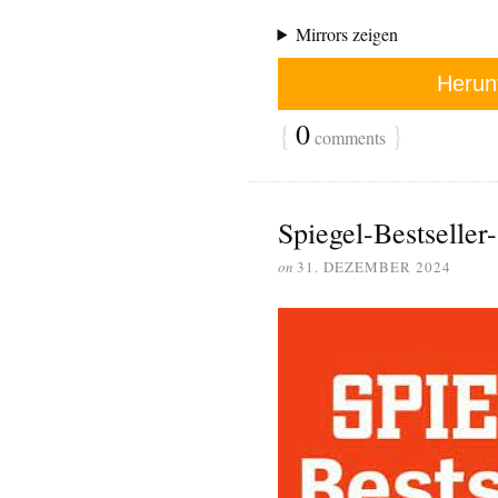
Mirrors zeigen
Herun
{
0
}
comments
Spiegel-Bestselle
on
31. DEZEMBER 2024