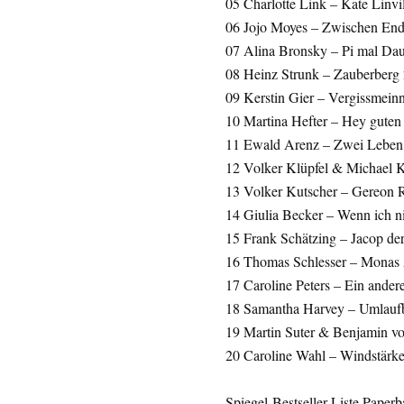
05 Charlotte Link – Kate Linvi
06 Jojo Moyes – Zwischen En
07 Alina Bronsky – Pi mal D
08 Heinz Strunk – Zauberberg 
09 Kerstin Gier – Vergissmein
10 Martina Hefter – Hey guten 
11 Ewald Arenz – Zwei Leben
12 Volker Klüpfel & Michael K
13 Volker Kutscher – Gereon R
14 Giulia Becker – Wenn ich n
15 Frank Schätzing – Jacop de
16 Thomas Schlesser – Monas
17 Caroline Peters – Ein ander
18 Samantha Harvey – Umlauf
19 Martin Suter & Benjamin vo
20 Caroline Wahl – Windstärke
Spiegel-Bestseller-Liste Paper