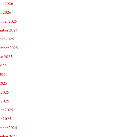
uar 2026
ar 2026
mber 2025
mber 2025
ber 2025
ember 2025
st 2025
2025
 2025
2025
 2025
 2025
uar 2025
ar 2025
mber 2024
mber 2024