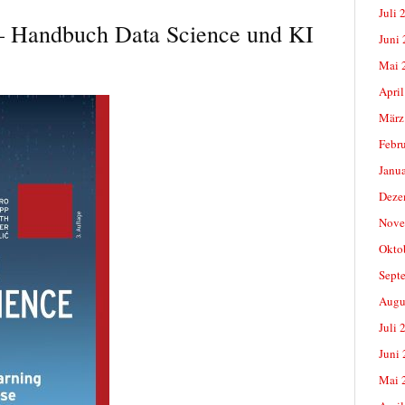
Juli 
– Handbuch Data Science und KI
Juni
Mai 
April
März
Febr
Janu
Deze
Nove
Okto
Sept
Augu
Juli 
Juni
Mai 