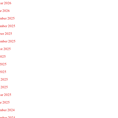
uar 2026
ar 2026
mber 2025
mber 2025
ber 2025
ember 2025
st 2025
2025
 2025
2025
 2025
 2025
uar 2025
ar 2025
mber 2024
mber 2024