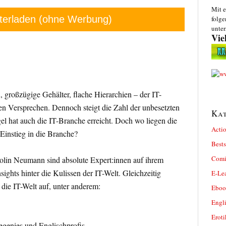
Mit e
terladen (ohne Werbung)
folge
unter
Vie
großzügige Gehälter, flache Hierarchien – der IT-
ven Versprechen. Dennoch steigt die Zahl der unbesetzten
Kat
el hat auch die IT-Branche erreicht. Doch wo liegen die
Actio
Einstieg in die Branche?
Bests
Comi
olin Neumann sind absolute Expert:innen auf ihrem
ghts hinter die Kulissen der IT-Welt. Gleichzeitig
E-Le
die IT-Welt auf, unter anderem:
Eboo
Engl
Eroti
hegenies und Englischprofis