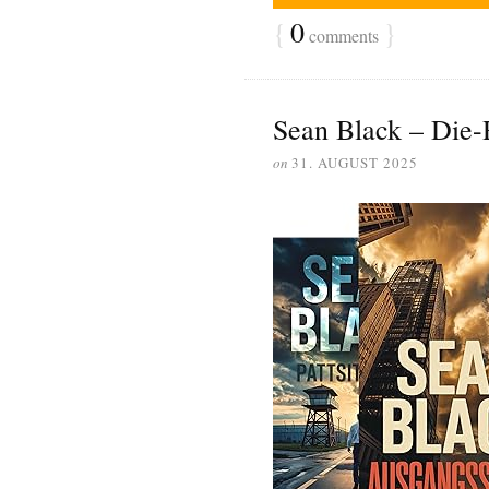
{
0
}
comments
Sean Black – Die
on
31. AUGUST 2025