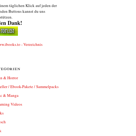
inem täglichen Klick auf jeden der
nden Buttons kannst du uns
stützen.
len Dank!
egorien
n & Horror
eller / Ebook-Pakete / Sammelpacks
c & Manga
arning Videos
ks
isch
k