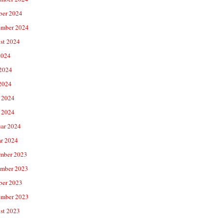
ber 2024
ember 2024
st 2024
2024
 2024
2024
 2024
 2024
uar 2024
ar 2024
mber 2023
mber 2023
ber 2023
ember 2023
st 2023