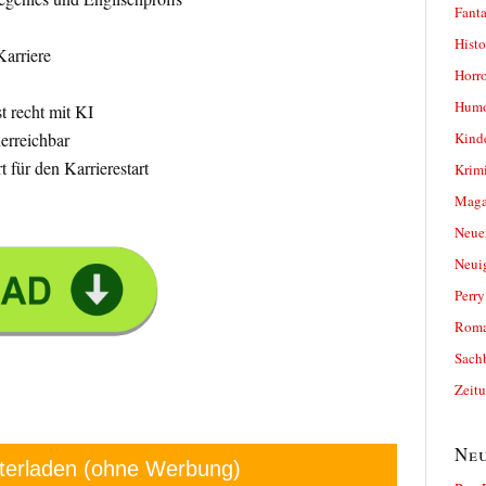
Fanta
Histo
Karriere
Horro
Humo
t recht mit KI
Kind
erreichbar
t für den Karrierestart
Krimi
Magaz
Neue
Neui
Perr
Roma
Sach
Zeit
Neu
terladen (ohne Werbung)