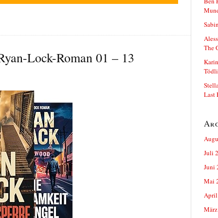
Ben P
Mun
Sabin
Aless
The 
-Ryan-Lock-Roman 01 – 13
Karin
Tödli
Stell
Last 
Ar
Augu
Juli 
Juni
Mai 
April
März