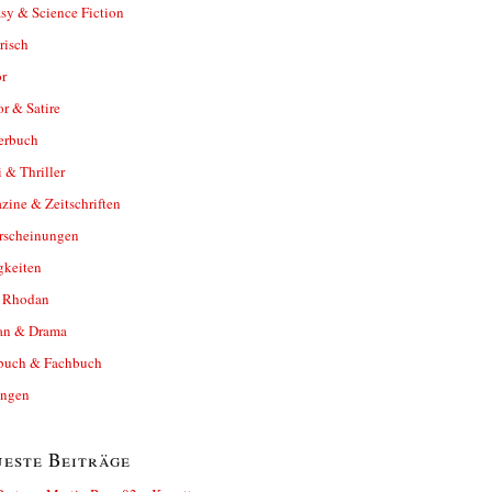
sy & Science Fiction
risch
r
r & Satire
erbuch
 & Thriller
ine & Zeitschriften
rscheinungen
gkeiten
y Rhodan
n & Drama
buch & Fachbuch
ungen
este Beiträge