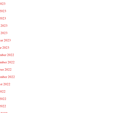
2023
 2023
2023
 2023
 2023
uar 2023
ar 2023
mber 2022
mber 2022
ber 2022
ember 2022
st 2022
2022
 2022
2022