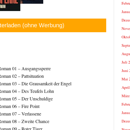
Febr
Janu
Deze
terladen (ohne Werbung)
Nove
Okto
Sept
Augu
Juli 
Roman 01 – Ausgangssperre
Juni
man 02 – Pattsituation
Mai 
oman 03 – Die Grausamkeit der Engel
April
Roman 04 – Des Teufels Lohn
März
Roman 05 – Der Unschuldige
Febr
oman 06 – Fire Point
Janu
oman 07 – Verlassene
Roman 08 – Zweite Chance
Deze
oman 09 – Roter Tiger
Nove