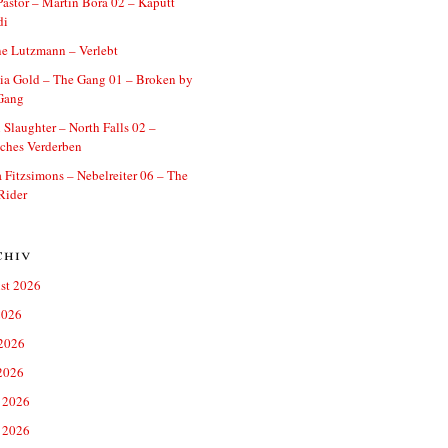
astor – Martin Bora 02 – Kaputt
di
e Lutzmann – Verlebt
ia Gold – The Gang 01 – Broken by
Gang
 Slaughter – North Falls 02 –
ches Verderben
a Fitzsimons – Nebelreiter 06 – The
Rider
chiv
st 2026
2026
 2026
2026
 2026
 2026