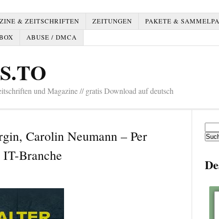
INE & ZEITSCHRIFTEN
ZEITUNGEN
PAKETE & SAMMELP
BOX
ABUSE / DMCA
S.TO
tschriften und Magazine // gratis Download auf deutsch
Such
Ergin, Carolin Neumann – Per
nach:
e IT-Branche
De