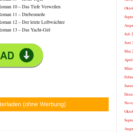
oman 10 – Das Tiefe Verweilen
Okto
Roman 11 – Diebesmeile
Sept
oman 12 – Der letzte Leibwächter
Augu
oman 13 – Das Yacht-Girl
Juli 
Juni
Mai 
April
März
Febr
Janu
Deze
Nove
terladen (ohne Werbung)
Okto
Sept
Augu