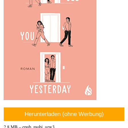
Herunterladen (ohne Werbung)
2,8 MB – epub, mobi, azw3