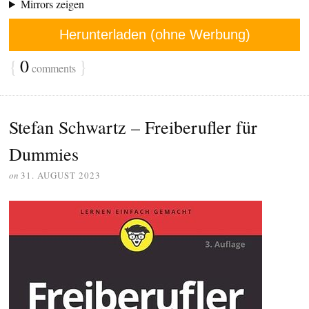
Mirrors zeigen
Herunterladen (ohne Werbung)
{
0
}
comments
Stefan Schwartz – Freiberufler für
Dummies
on
31. AUGUST 2023