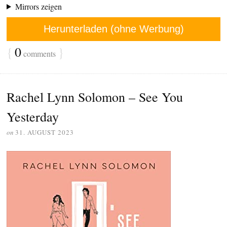
Mirrors zeigen
Herunterladen (ohne Werbung)
{
0
}
comments
Rachel Lynn Solomon – See You
Yesterday
on
31. AUGUST 2023