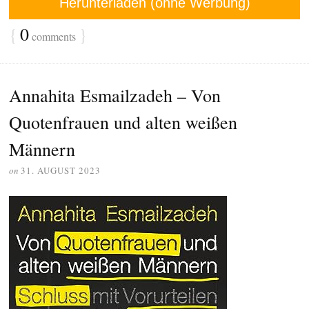
Herunterladen (ohne Werbung)
{
0
}
comments
Annahita Esmailzadeh – Von
Quotenfrauen und alten weißen
Männern
on
31. AUGUST 2023