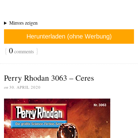
Mirrors zeigen
Herunterladen (ohne Werbung)
{
0
}
comments
Perry Rhodan 3063 – Ceres
on
30. APRIL 2020