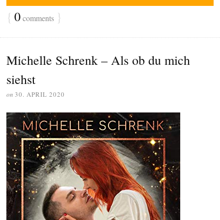
{
0
}
comments
Michelle Schrenk – Als ob du mich
siehst
on
30. APRIL 2020