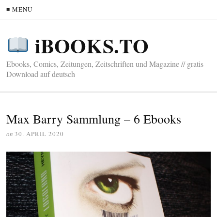
≡ MENU
iBOOKS.TO
Ebooks, Comics, Zeitungen, Zeitschriften und Magazine // gratis
Download auf deutsch
Max Barry Sammlung – 6 Ebooks
on
30. APRIL 2020