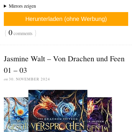
Mirrors zeigen
Herunterladen (ohne Werbung)
{
0
}
comments
Jasmine Walt – Von Drachen und Feen
01 – 03
on
30. NOVEMBER 2024