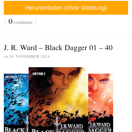
Herunterladen (ohne Werbung)
{
0
}
comments
J. R. Ward – Black Dagger 01 – 40
on
30. NOVEMBER 2024