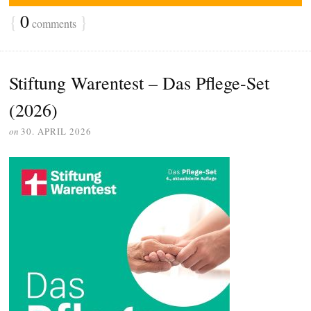
{
0
}
comments
Stiftung Warentest – Das Pflege-Set
(2026)
on
30. APRIL 2026