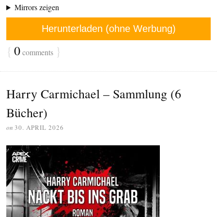
Mirrors zeigen
Herunterladen (ohne Werbung)
{
0
}
comments
Harry Carmichael – Sammlung (6
Bücher)
on
30. APRIL 2026