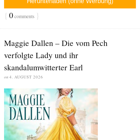
Herunterladen (ohne Werbung)
{
0
}
comments
Maggie Dallen – Die vom Pech
verfolgte Lady und ihr
skandalumwitterter Earl
on
4. AUGUST 2026