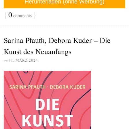
Herunterladen (ohne Werbung)
{
0
}
comments
Sarina Pfauth, Debora Kuder – Die
Kunst des Neuanfangs
on
31. MÄRZ 2024