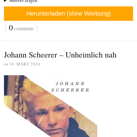
Herunterladen (ohne Werbung)
{
0
}
comments
Johann Scheerer – Unheimlich nah
on
30. MÄRZ 2024