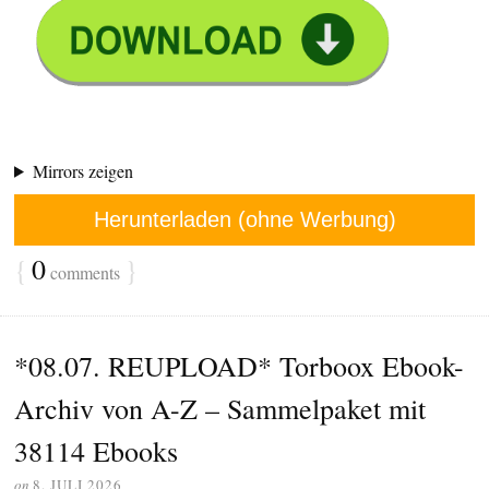
Mirrors zeigen
Herunterladen (ohne Werbung)
{
0
}
comments
*08.07. REUPLOAD* Torboox Ebook-
Archiv von A-Z – Sammelpaket mit
38114 Ebooks
on
8. JULI 2026