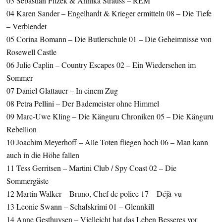
03 Sebastian Fitzek & Annika Strauss – REM
04 Karen Sander – Engelhardt & Krieger ermitteln 08 – Die Tiefe
– Verblendet
05 Corina Bomann – Die Butlerschule 01 – Die Geheimnisse von
Rosewell Castle
06 Julie Caplin – Country Escapes 02 – Ein Wiedersehen im
Sommer
07 Daniel Glattauer – In einem Zug
08 Petra Pellini – Der Bademeister ohne Himmel
09 Marc-Uwe Kling – Die Känguru Chroniken 05 – Die Känguru
Rebellion
10 Joachim Meyerhoff – Alle Toten fliegen hoch 06 – Man kann
auch in die Höhe fallen
11 Tess Gerritsen – Martini Club / Spy Coast 02 – Die
Sommergäste
12 Martin Walker – Bruno, Chef de police 17 – Déjà-vu
13 Leonie Swann – Schafskrimi 01 – Glennkill
14 Anne Gesthuysen – Vielleicht hat das Leben Besseres vor