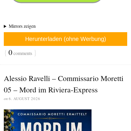
Mirrors zeigen
Herunterladen (ohne Werbung)
{
0
}
comments
Alessio Ravelli – Commissario Moretti
05 – Mord im Riviera-Express
on
6. AUGUST 2026