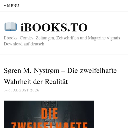
≡ MENU
iBOOKS.TO
Ebooks, Comics, Zeitungen, Zeitschriften und Magazine // gratis
Download auf deutsch
Søren M. Nystrøm – Die zweifelhafte
Wahrheit der Realität
on
6. AUGUST 2026