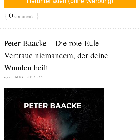
Herunterladen (ohne Werbung)
{
0
}
comments
Peter Baacke – Die rote Eule –
Vertraue niemandem, der deine
Wunden heilt
on
6. AUGUST 2026