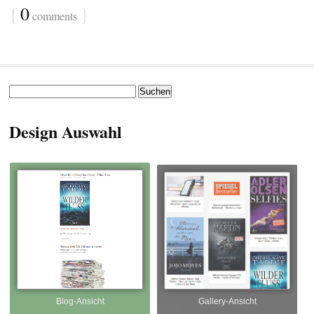
{
0
}
comments
Suchen
nach:
Design Auswahl
Blog-Ansicht
Gallery-Ansicht