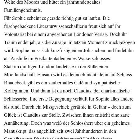
Weite des Moores und hütet ein jahrhundertealtes
Familiengeheimnis.
Für Sophie scheint es gerade richtig gut zu laufen. Die
frischgebackene Literaturwissenschaftlerin freut sich auf ihr
Volontariat bei einem angesehenen Londoner Verlag. Doch ihr
Traum endet jäh, als die Zusage im letzten Moment zurückgezogen
wird. Sophie muss sich kurzfristig einen Job suchen und findet ihn
als Aushilfe im Postkartenladen eines Wasserschlosses.
Statt im quirligen London landet sie in der Stille einer
Moorlandschaft. Einsam wird es dennoch nicht, denn auf Schloss
Rhadebeck gibt es ein zauberhaftes Café und sympathische
Kolleginnen. Und dann ist da noch Claudius, der charismatische
Schlosserbe. Ihre erste Begegnung verläuft für Sophie alles andere
als rund. Durch ein Missgeschick gerät sie in Gefahr – doch zum
Glück ist Claudius zur Stelle. Zwischen ihnen entsteht eine zarte
Annäherung. Doch was weiß der Schlossherr über ein geheimes
Manuskript, das angeblich seit zwei Jahrhunderten in den
Gewölben von Rhadebeck schlummert? Und hat dieses