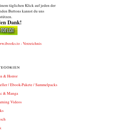
inem täglichen Klick auf jeden der
nden Buttons kannst du uns
stützen.
len Dank!
egorien
n & Horror
eller / Ebook-Pakete / Sammelpacks
c & Manga
arning Videos
ks
isch
k