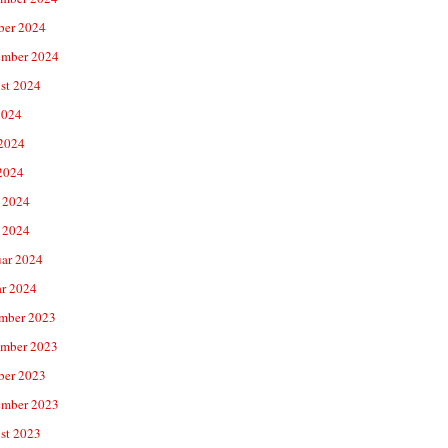
ber 2024
ember 2024
st 2024
2024
 2024
2024
 2024
 2024
uar 2024
ar 2024
mber 2023
mber 2023
ber 2023
ember 2023
st 2023