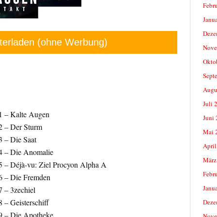
Febr
Janu
Deze
terladen (ohne Werbung)
Nove
Okto
Sept
Augu
Juli 
1 – Kalte Augen
Juni
2 – Der Sturm
Mai 
3 – Die Saat
April
4 – Die Anomalie
März
5 – Déjà-vu: Ziel Procyon Alpha A
Febr
06 – Die Fremden
Janu
 – 3zechiel
 – Geisterschiff
Deze
9 – Die Apotheke
Nove