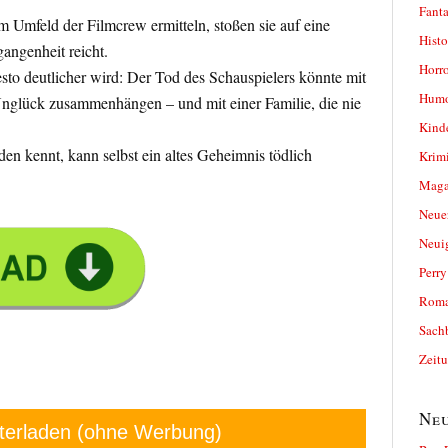
Fanta
 Umfeld der Filmcrew ermitteln, stoßen sie auf eine
Histo
gangenheit reicht.
Horro
desto deutlicher wird: Der Tod des Schauspielers könnte mit
Humo
nglück zusammenhängen – und mit einer Familie, die nie
Kind
eden kennt, kann selbst ein altes Geheimnis tödlich
Krimi
Magaz
Neue
Neui
Perr
Roma
Sach
Zeit
Neu
terladen (ohne Werbung)