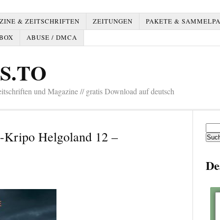
INE & ZEITSCHRIFTEN
ZEITUNGEN
PAKETE & SAMMELP
BOX
ABUSE / DMCA
S.TO
tschriften und Magazine // gratis Download auf deutsch
Such
-Kripo Helgoland 12 –
nach:
De