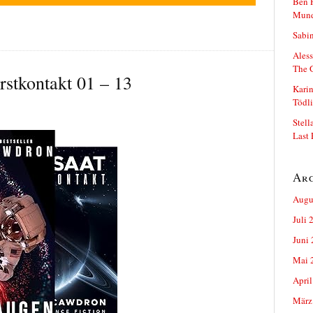
Ben P
Mun
Sabin
Aless
The 
rstkontakt 01 – 13
Karin
Tödli
Stell
Last 
Ar
Augu
Juli 
Juni
Mai 
April
März