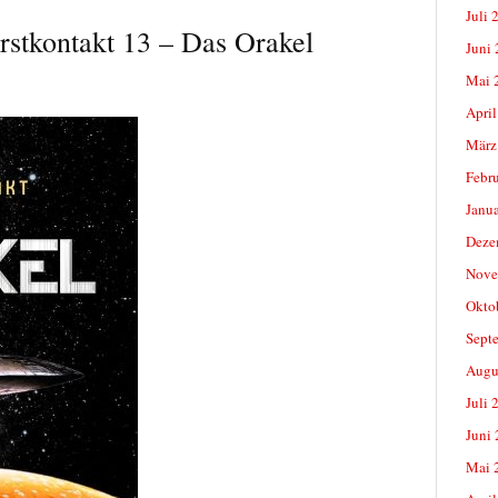
Juli 
rstkontakt 13 – Das Orakel
Juni
Mai 
April
März
Febr
Janu
Deze
Nove
Okto
Sept
Augu
Juli 
Juni
Mai 