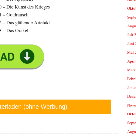
0 – Die Kunst des Krieges
Okto
1 – Goldrausch
Sept
2 – Das glühende Artefakt
Augu
3 – Das Orakel
Juli 
Juni
Mai 
April
März
Febr
Janu
Deze
Nove
terladen (ohne Werbung)
Okto
Sept
Augu