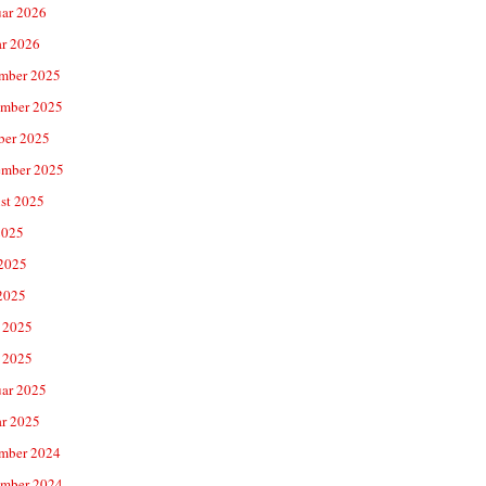
uar 2026
ar 2026
mber 2025
mber 2025
ber 2025
ember 2025
st 2025
2025
 2025
2025
 2025
 2025
uar 2025
ar 2025
mber 2024
mber 2024