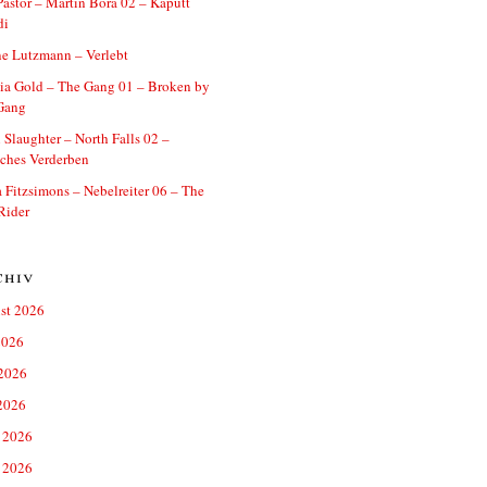
astor – Martin Bora 02 – Kaputt
di
e Lutzmann – Verlebt
ia Gold – The Gang 01 – Broken by
Gang
 Slaughter – North Falls 02 –
ches Verderben
a Fitzsimons – Nebelreiter 06 – The
Rider
chiv
st 2026
2026
 2026
2026
 2026
 2026