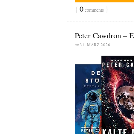
{
0
}
comments
Peter Cawdron – E
on
31. MÄRZ 2026