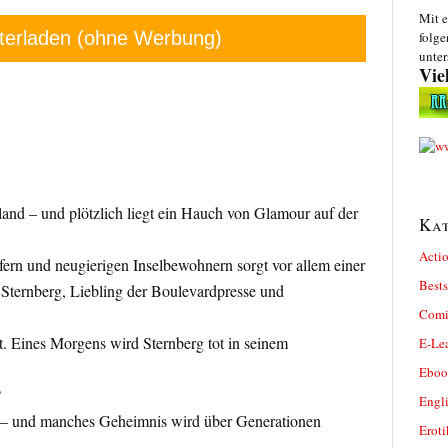
Mit e
terladen (ohne Werbung)
folge
unter
Vie
and – und plötzlich liegt ein Hauch von Glamour auf der
Kat
Actio
rn und neugierigen Inselbewohnern sorgt vor allem einer
Bests
 Sternberg, Liebling der Boulevardpresse und
Comi
. Eines Morgens wird Sternberg tot in seinem
E-Le
Eboo
?
Engl
 – und manches Geheimnis wird über Generationen
Eroti