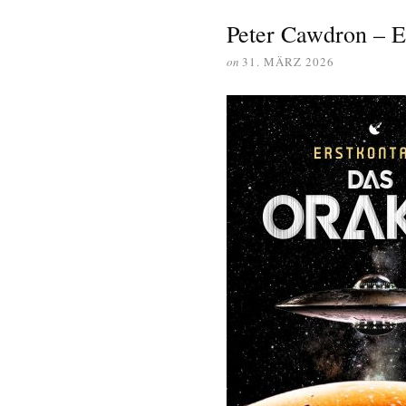
Peter Cawdron – E
on
31. MÄRZ 2026