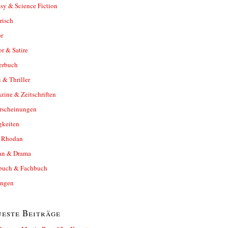
sy & Science Fiction
risch
r
r & Satire
erbuch
 & Thriller
ine & Zeitschriften
rscheinungen
gkeiten
y Rhodan
n & Drama
buch & Fachbuch
ungen
este Beiträge