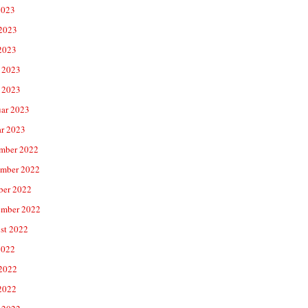
2023
 2023
2023
 2023
 2023
uar 2023
ar 2023
mber 2022
mber 2022
ber 2022
ember 2022
st 2022
2022
 2022
2022