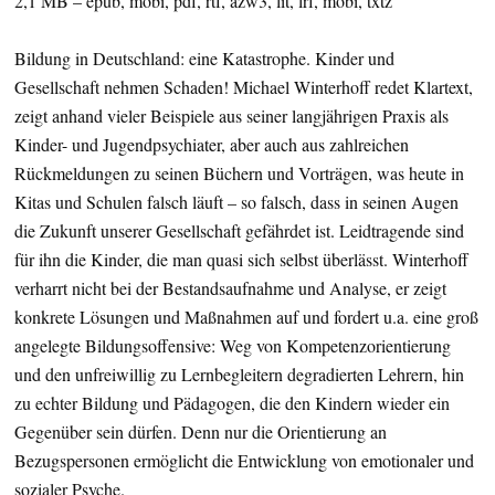
2,1 MB – epub, mobi, pdf, rtf, azw3, lit, lrf, mobi, txtz
Bildung in Deutschland: eine Katastrophe. Kinder und
Gesellschaft nehmen Schaden! Michael Winterhoff redet Klartext,
zeigt anhand vieler Beispiele aus seiner langjährigen Praxis als
Kinder- und Jugendpsychiater, aber auch aus zahlreichen
Rückmeldungen zu seinen Büchern und Vorträgen, was heute in
Kitas und Schulen falsch läuft – so falsch, dass in seinen Augen
die Zukunft unserer Gesellschaft gefährdet ist. Leidtragende sind
für ihn die Kinder, die man quasi sich selbst überlässt. Winterhoff
verharrt nicht bei der Bestandsaufnahme und Analyse, er zeigt
konkrete Lösungen und Maßnahmen auf und fordert u.a. eine groß
angelegte Bildungsoffensive: Weg von Kompetenzorientierung
und den unfreiwillig zu Lernbegleitern degradierten Lehrern, hin
zu echter Bildung und Pädagogen, die den Kindern wieder ein
Gegenüber sein dürfen. Denn nur die Orientierung an
Bezugspersonen ermöglicht die Entwicklung von emotionaler und
sozialer Psyche.