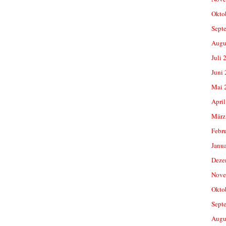
Okto
Sept
Augu
Juli 
Juni
Mai 
April
März
Febr
Janu
Deze
Nove
Okto
Sept
Augu