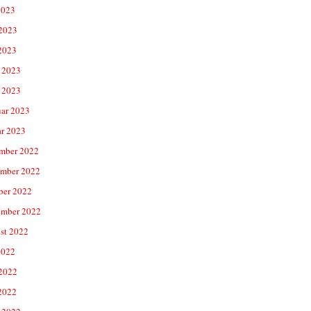
2023
 2023
2023
 2023
 2023
uar 2023
ar 2023
mber 2022
mber 2022
ber 2022
ember 2022
st 2022
2022
 2022
2022