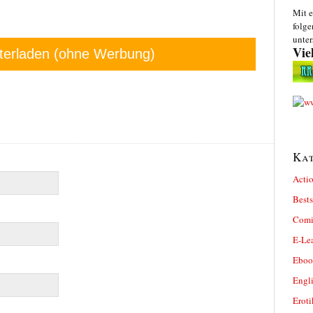
Mit e
folge
unter
Vie
terladen (ohne Werbung)
Kat
Actio
Bests
Comi
E-Le
Eboo
Engl
Eroti