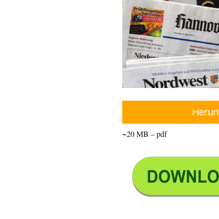
Herun
~20 MB – pdf