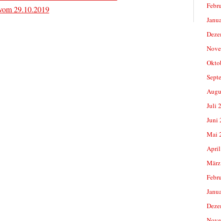
Febr
 vom 29.10.2019
Janu
Deze
Nove
Okto
Sept
Augu
Juli 
Juni
Mai 
April
März
Febr
Janu
Deze
Nove