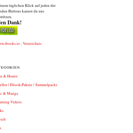
inem täglichen Klick auf jeden der
nden Buttons kannst du uns
stützen.
len Dank!
egorien
n & Horror
eller / Ebook-Pakete / Sammelpacks
c & Manga
arning Videos
ks
isch
k