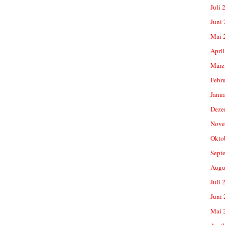
Juli 
Juni
Mai 
April
März
Febr
Janu
Deze
Nove
Okto
Sept
Augu
Juli 
Juni
Mai 