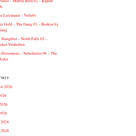
astor – Martin Bora 02 – Kaputt
di
e Lutzmann – Verlebt
ia Gold – The Gang 01 – Broken by
Gang
 Slaughter – North Falls 02 –
ches Verderben
a Fitzsimons – Nebelreiter 06 – The
Rider
chiv
st 2026
2026
 2026
2026
 2026
 2026