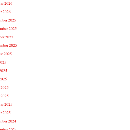
uar 2026
ar 2026
mber 2025
mber 2025
ber 2025
ember 2025
st 2025
2025
 2025
2025
 2025
 2025
uar 2025
ar 2025
mber 2024
mber 2024