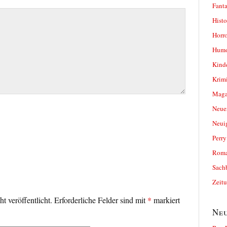
Fanta
Histo
Horro
Humo
Kind
Krimi
Magaz
Neue
Neui
Perr
Roma
Sach
Zeit
t veröffentlicht.
Erforderliche Felder sind mit
*
markiert
Neu