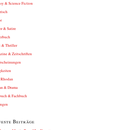
sy & Science Fiction
risch
r
r & Satire
erbuch
 & Thriller
ine & Zeitschriften
rscheinungen
gkeiten
y Rhodan
n & Drama
buch & Fachbuch
ungen
este Beiträge