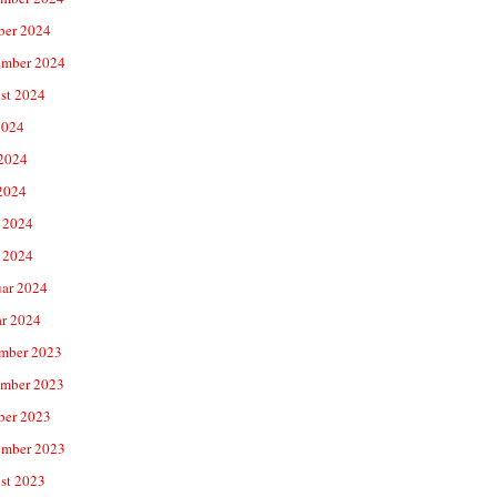
ber 2024
ember 2024
st 2024
2024
 2024
2024
 2024
 2024
uar 2024
ar 2024
mber 2023
mber 2023
ber 2023
ember 2023
st 2023