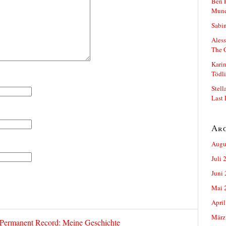
Ben P
Mun
Sabin
Aless
The 
Karin
Tödli
Stell
Last 
Ar
Augu
Juli 
Juni
Mai 
April
März
ermanent Record: Meine Geschichte