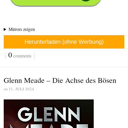
Mirrors zeigen
Herunterladen (ohne Werbung)
{
0
}
comments
Glenn Meade – Die Achse des Bösen
on
31. JULI 2024