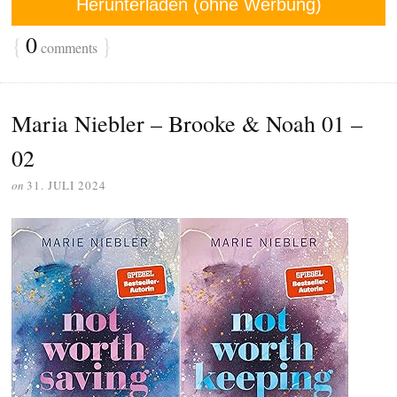
Herunterladen (ohne Werbung)
{
0
}
comments
Maria Niebler – Brooke & Noah 01 –
02
on
31. JULI 2024