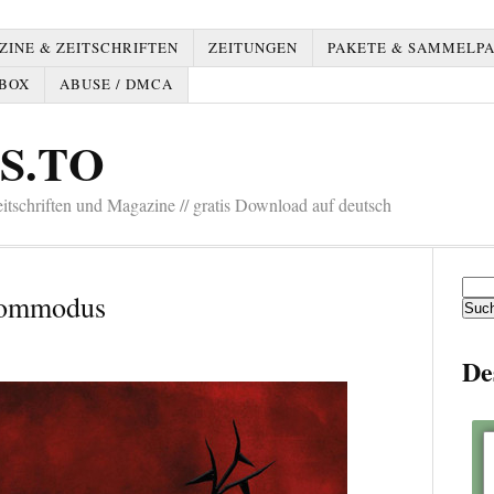
INE & ZEITSCHRIFTEN
ZEITUNGEN
PAKETE & SAMMELP
BOX
ABUSE / DMCA
S.TO
tschriften und Magazine // gratis Download auf deutsch
Such
Commodus
nach:
De