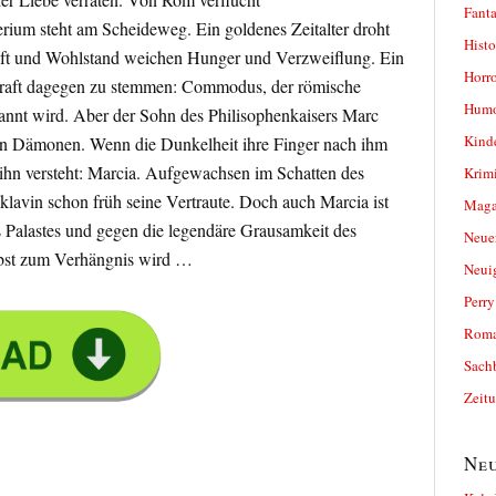
Fanta
rium steht am Scheideweg. Ein goldenes Zeitalter droht
Histo
nft und Wohlstand weichen Hunger und Verzweiflung. Ein
Horro
 Kraft dagegen zu stemmen: Commodus, der römische
Humo
annt wird. Aber der Sohn des Philisophenkaisers Marc
Kind
en Dämonen. Wenn die Dunkelheit ihre Finger nach ihm
ie ihn versteht: Marcia. Aufgewachsen im Schatten des
Krimi
klavin schon früh seine Vertraute. Doch auch Marcia ist
Magaz
s Palastes und gegen die legendäre Grausamkeit des
Neue
elbst zum Verhängnis wird …
Neui
Perr
Roma
Sach
Zeit
Neu