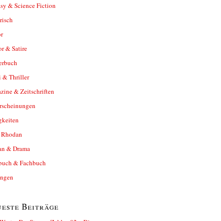
sy & Science Fiction
risch
r
r & Satire
erbuch
 & Thriller
ine & Zeitschriften
rscheinungen
gkeiten
y Rhodan
n & Drama
buch & Fachbuch
ungen
este Beiträge