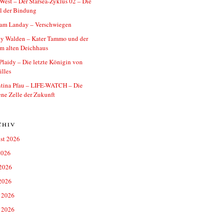
West – Der Starsea-Zyklus 02 – Die
l der Bindung
iam Landay – Verschwiegen
y Walden – Kater Tammo und der
im alten Deichhaus
Plaidy – Die letzte Königin von
illes
ntina Pfau – LIFE-WATCH – Die
ne Zelle der Zukunft
chiv
st 2026
2026
 2026
2026
 2026
 2026