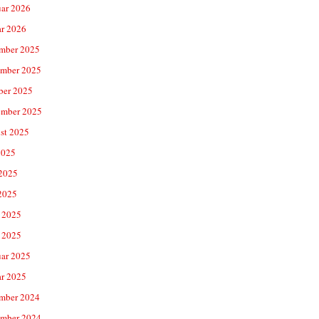
uar 2026
ar 2026
mber 2025
mber 2025
ber 2025
ember 2025
st 2025
2025
 2025
2025
 2025
 2025
uar 2025
ar 2025
mber 2024
mber 2024