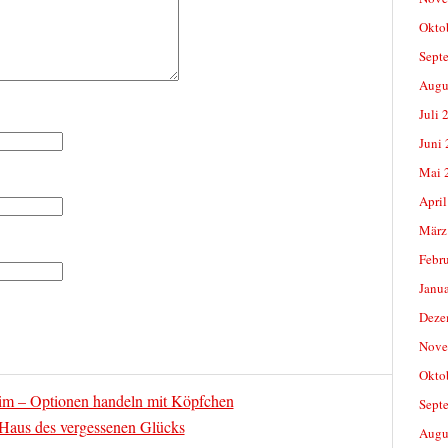
Okto
Sept
Augu
Juli 
Juni
Mai 
April
März
Febr
Janu
Deze
Nove
Okto
im – Optionen handeln mit Köpfchen
Sept
Haus des vergessenen Glücks
Augu