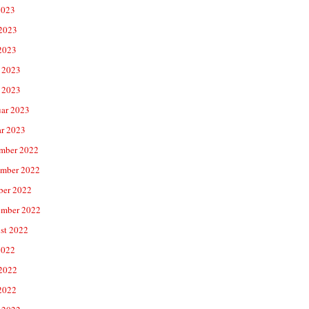
2023
 2023
2023
 2023
 2023
uar 2023
ar 2023
mber 2022
mber 2022
ber 2022
ember 2022
st 2022
2022
 2022
2022