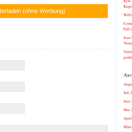
Kyle 
Kuge
terladen (ohne Werbung)
Will
Conn
Fall 
Jean 
Versa
Vale
golde
Ar
Augu
Juli 
Juni
Mai 
April
März