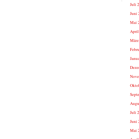
Juli 
Juni
Mai 
April
März
Febr
Janu
Deze
Nove
Okto
Sept
Augu
Juli 
Juni
Mai 