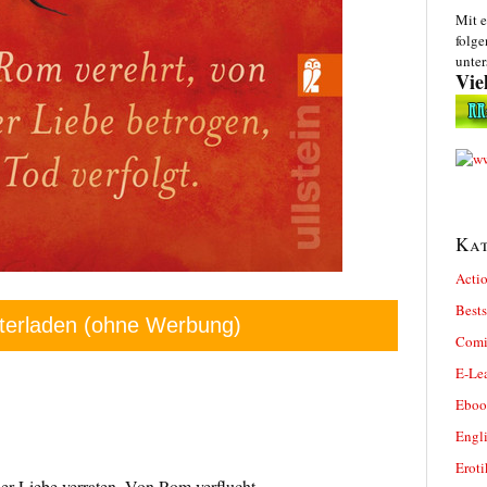
Mit e
folge
unter
Vie
Kat
Actio
Bests
terladen (ohne Werbung)
Comi
E-Le
Eboo
Engl
Eroti
er Liebe verraten. Von Rom verflucht