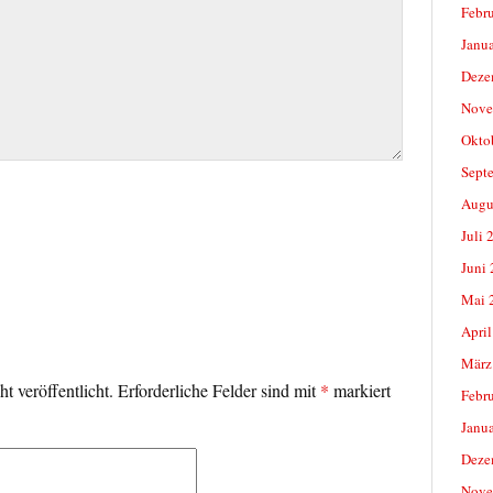
Febr
Janu
Deze
Nove
Okto
Sept
Augu
Juli 
Juni
Mai 
April
März
t veröffentlicht.
Erforderliche Felder sind mit
*
markiert
Febr
Janu
Deze
Nove