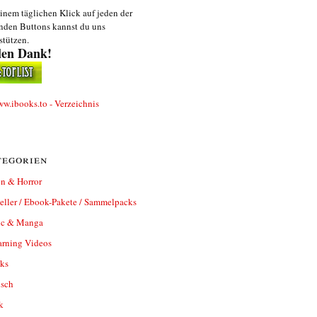
inem täglichen Klick auf jeden der
nden Buttons kannst du uns
stützen.
len Dank!
egorien
n & Horror
eller / Ebook-Pakete / Sammelpacks
c & Manga
arning Videos
ks
isch
k