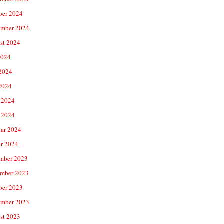
ber 2024
ember 2024
st 2024
2024
 2024
2024
 2024
 2024
uar 2024
ar 2024
mber 2023
mber 2023
ber 2023
ember 2023
st 2023