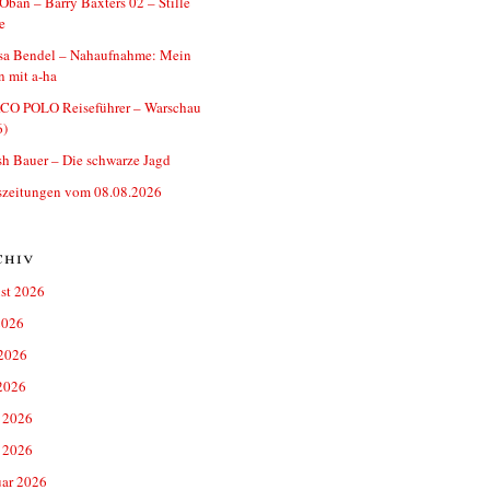
ban – Barry Baxters 02 – Stille
e
ssa Bendel – Nahaufnahme: Mein
 mit a-ha
O POLO Reiseführer – Warschau
6)
h Bauer – Die schwarze Jagd
szeitungen vom 08.08.2026
chiv
st 2026
2026
 2026
2026
 2026
 2026
uar 2026