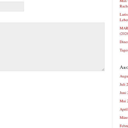
Max O
Rach
Lari
Leben
MARC
(202
Dines
Tage
Ar
Augu
Juli 
Juni
Mai 
April
März
Febr