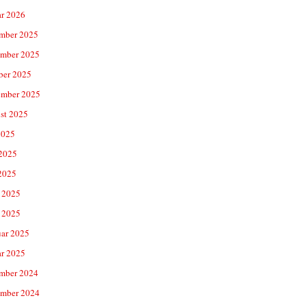
ar 2026
mber 2025
mber 2025
ber 2025
ember 2025
st 2025
2025
 2025
2025
 2025
 2025
uar 2025
ar 2025
mber 2024
mber 2024