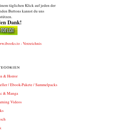
inem täglichen Klick auf jeden der
nden Buttons kannst du uns
stützen.
len Dank!
egorien
n & Horror
eller / Ebook-Pakete / Sammelpacks
c & Manga
arning Videos
ks
isch
k