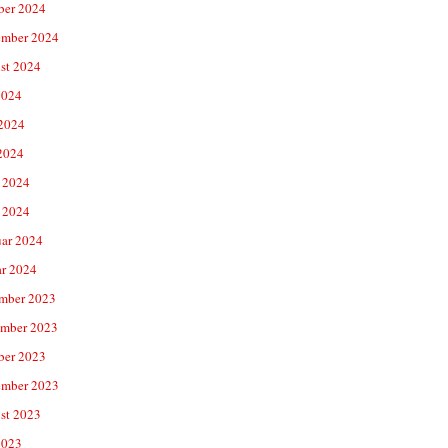
ber 2024
ember 2024
st 2024
2024
 2024
2024
 2024
 2024
uar 2024
ar 2024
mber 2023
mber 2023
ber 2023
ember 2023
st 2023
2023