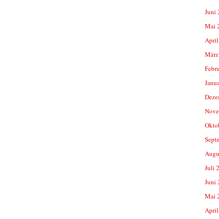
Juni
Mai 
April
März
Febr
Janu
Deze
Nove
Okto
Sept
Augu
Juli 
Juni
Mai 
April