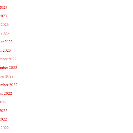
 2023
2023
 2023
 2023
uar 2023
ar 2023
mber 2022
mber 2022
ber 2022
ember 2022
st 2022
2022
 2022
2022
 2022