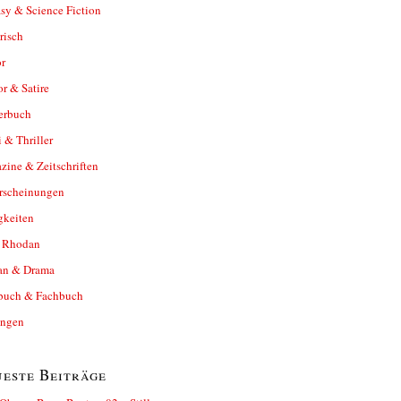
sy & Science Fiction
risch
r
r & Satire
erbuch
 & Thriller
ine & Zeitschriften
rscheinungen
gkeiten
y Rhodan
n & Drama
buch & Fachbuch
ungen
este Beiträge