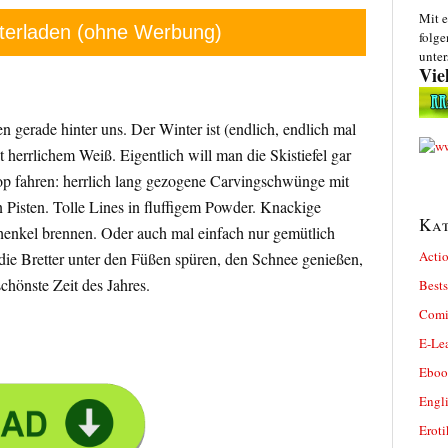
Mit e
terladen (ohne Werbung)
folge
unter
Vie
n gerade hinter uns. Der Winter ist (endlich, endlich mal
 herrlichem Weiß. Eigentlich will man die Skistiefel gar
op fahren: herrlich lang gezogene Carvingschwünge mit
n Pisten. Tolle Lines in fluffigem Powder. Knackige
Kat
enkel brennen. Oder auch mal einfach nur gemütlich
Actio
 die Bretter unter den Füßen spüren, den Schnee genießen,
schönste Zeit des Jahres.
Bests
Comi
E-Le
Eboo
Engl
Eroti