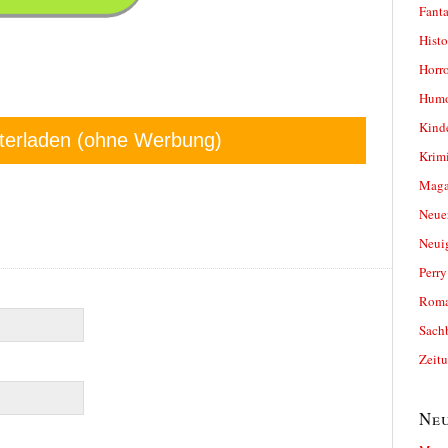
Fanta
Histo
Horro
Humo
Kind
terladen (ohne Werbung)
Krimi
Magaz
Neue
Neui
Perr
Roma
Sach
Zeit
Neu