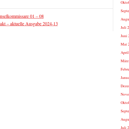
Okto
Sept
Inselkommissare 01 – 08
Augu
kt – aktuelle Ausgabe 2024-13
Juli 
Juni
Mai 
April
März
Febr
Janu
Deze
Nove
Okto
Sept
Augu
Juli 