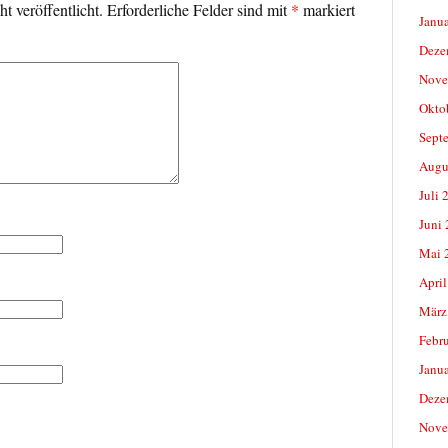
t veröffentlicht.
Erforderliche Felder sind mit
*
markiert
Janu
Deze
Nove
Okto
Sept
Augu
Juli 
Juni
Mai 
April
März
Febr
Janu
Deze
Nove