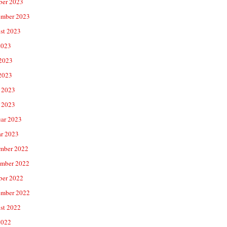
ber 2023
ember 2023
st 2023
2023
 2023
2023
 2023
 2023
uar 2023
ar 2023
mber 2022
mber 2022
ber 2022
ember 2022
st 2022
2022