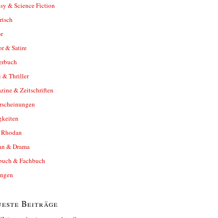
sy & Science Fiction
risch
r
r & Satire
erbuch
 & Thriller
ine & Zeitschriften
rscheinungen
gkeiten
y Rhodan
n & Drama
buch & Fachbuch
ungen
este Beiträge