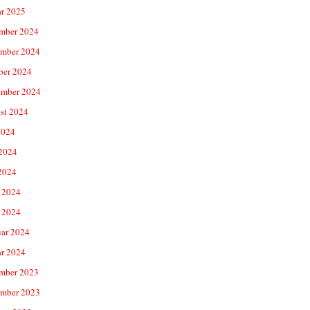
ar 2025
mber 2024
mber 2024
ber 2024
ember 2024
st 2024
2024
 2024
2024
 2024
 2024
uar 2024
ar 2024
mber 2023
mber 2023