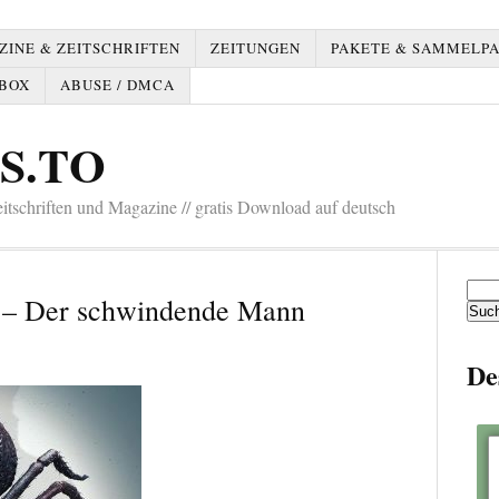
INE & ZEITSCHRIFTEN
ZEITUNGEN
PAKETE & SAMMELP
BOX
ABUSE / DMCA
S.TO
tschriften und Magazine // gratis Download auf deutsch
Such
 – Der schwindende Mann
nach:
De