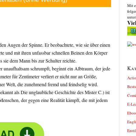
Mit e
folge
unter
Vie
 den Augen der Spinne. Er beobachtete, wie sie über einen
te und mit ihren unfassbar schnellen Beinen den Körper
s sie dem Mann bis zur Schulter reichte.
Kat
er unaufhaltsam schrumpft, beginnt ein Albtraum, der jede
meter für Zentimeter verliert er nicht nur an Größe,
Actio
iner Welt, die zunehmend fremd und feindselig wird.
Bests
annt als Die unglaubliche Geschichte des Mister C.) ist
Comi
 Menschen, der gegen eine Realität kämpft, die mit jedem
E-Le
Eboo
Engl
Eroti