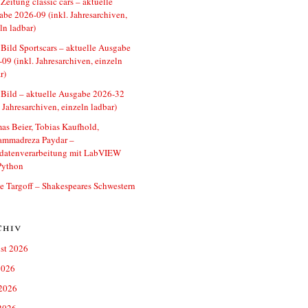
Zeitung classic cars – aktuelle
be 2026-09 (inkl. Jahresarchiven,
ln ladbar)
Bild Sportscars – aktuelle Ausgabe
09 (inkl. Jahresarchiven, einzeln
r)
Bild – aktuelle Ausgabe 2026-32
. Jahresarchiven, einzeln ladbar)
s Beier, Tobias Kaufhold,
mmadreza Paydar –
datenverarbeitung mit LabVIEW
Python
 Targoff – Shakespeares Schwestern
chiv
st 2026
2026
 2026
2026