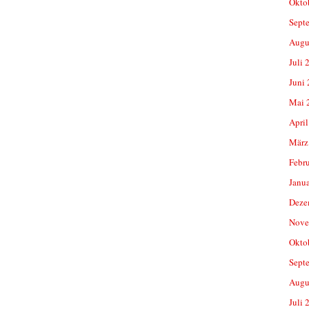
Okto
Sept
Augu
Juli 
Juni
Mai 
April
März
Febr
Janu
Deze
Nove
Okto
Sept
Augu
Juli 