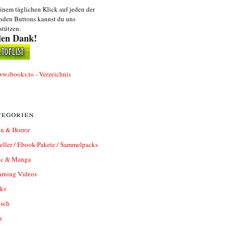
inem täglichen Klick auf jeden der
nden Buttons kannst du uns
stützen.
len Dank!
egorien
n & Horror
eller / Ebook-Pakete / Sammelpacks
c & Manga
arning Videos
ks
isch
k