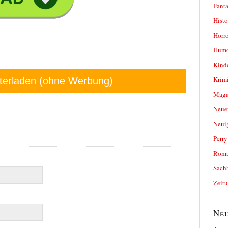
Fanta
Histo
Horro
Humo
Kind
Krimi
terladen (ohne Werbung)
Magaz
Neue
Neui
Perr
Roma
Sach
Zeit
Neu