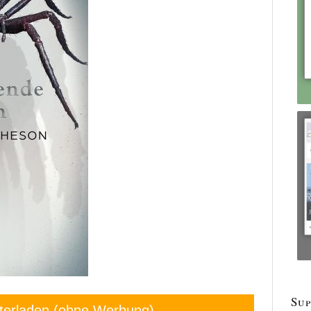
Sup
terladen (ohne Werbung)