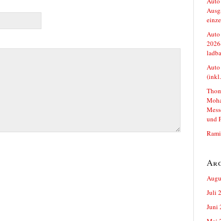
Auto 
Ausga
einze
Auto 
2026-
ladba
Auto 
(inkl
Thoma
Moha
Mess
und 
Ramie
Ar
Augu
Juli 
Juni
Mai 