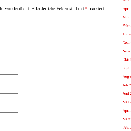
t veröffentlicht.
Erforderliche Felder sind mit
*
markiert
April
März
Febr
Janu
Deze
Nove
Okto
Sept
Augu
Juli 
Juni
Mai 
April
März
Febr