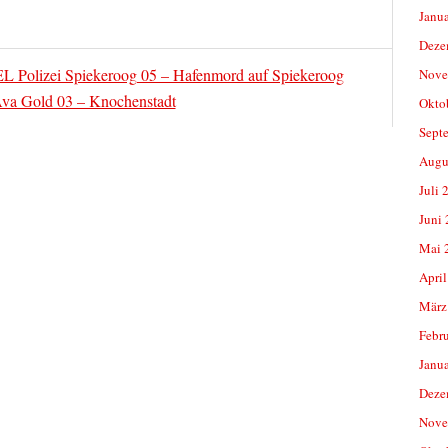
Janu
Deze
EL Polizei Spiekeroog 05 – Hafenmord auf Spiekeroog
Nove
Ava Gold 03 – Knochenstadt
Okto
Sept
Augu
Juli 
Juni
Mai 
April
März
Febr
Janu
Deze
Nove