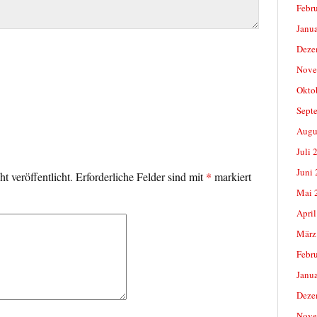
Febr
Janu
Deze
Nove
Okto
Sept
Augu
Juli 
Juni
t veröffentlicht.
Erforderliche Felder sind mit
*
markiert
Mai 
April
März
Febr
Janu
Deze
Nove