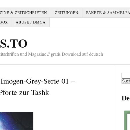
INE & ZEITSCHRIFTEN
ZEITUNGEN
PAKETE & SAMMELP
BOX
ABUSE / DMCA
S.TO
tschriften und Magazine // gratis Download auf deutsch
Such
– Imogen-Grey-Serie 01 –
nach:
Pforte zur Tashk
De