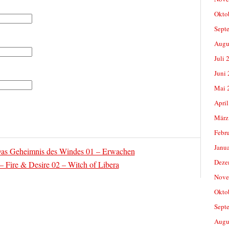
Okto
Sept
Augu
Juli 
Juni
Mai 
April
März
Febr
Janu
Das Geheimnis des Windes 01 – Erwachen
Deze
– Fire & Desire 02 – Witch of Libera
Nove
Okto
Sept
Augu