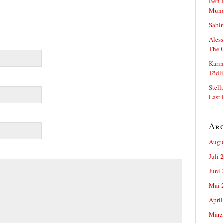
Ben P
Mun
Sabin
Aless
The 
Karin
Tödli
Stell
Last 
Ar
Augu
Juli 
Juni
Mai 
April
März