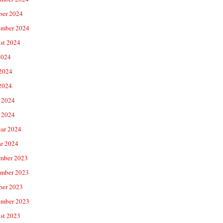
ber 2024
ember 2024
st 2024
2024
 2024
2024
 2024
 2024
uar 2024
ar 2024
mber 2023
mber 2023
ber 2023
ember 2023
st 2023