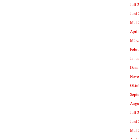
Juli 
Juni
Mai 
April
März
Febr
Janu
Deze
Nove
Okto
Sept
Augu
Juli 
Juni
Mai 