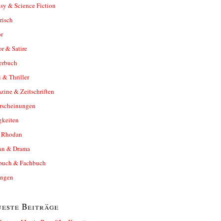
sy & Science Fiction
risch
r
r & Satire
erbuch
 & Thriller
ine & Zeitschriften
rscheinungen
gkeiten
y Rhodan
n & Drama
buch & Fachbuch
ungen
este Beiträge