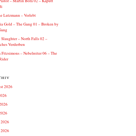
astor – Martin Bora 02 – Kaputt
di
e Lutzmann – Verlebt
ia Gold – The Gang 01 – Broken by
Gang
 Slaughter – North Falls 02 –
ches Verderben
a Fitzsimons – Nebelreiter 06 – The
Rider
chiv
st 2026
2026
 2026
2026
 2026
 2026