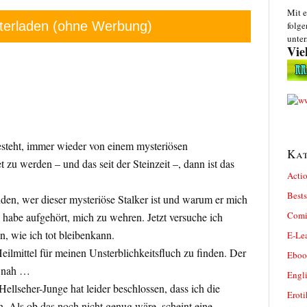
Mit e
terladen (ohne Werbung)
folge
unter
Vie
esteht, immer wieder von einem mysteriösen
Kat
zu werden – und das seit der Steinzeit –, dann ist das
Actio
Bests
nden, wer dieser mysteriöse Stalker ist und warum er mich
Comi
 habe aufgehört, mich zu wehren. Jetzt versuche ich
n, wie ich tot bleibenkann.
E-Le
eilmittel für meinen Unsterblichkeitsfluch zu finden. Der
Eboo
n nah …
Engl
Hellseher-Junge hat leider beschlossen, dass ich die
Eroti
in. Als ob das noch nicht genug wäre, scheint eine