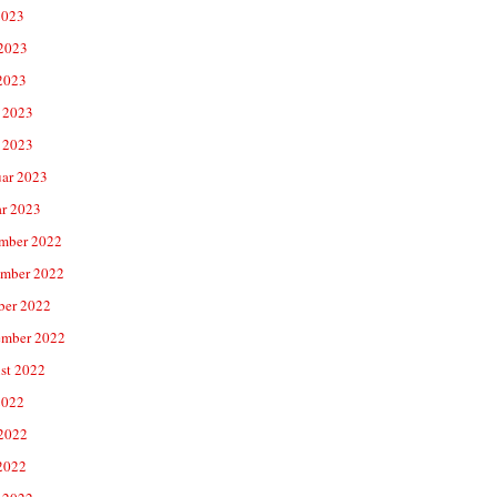
2023
 2023
2023
 2023
 2023
uar 2023
ar 2023
mber 2022
mber 2022
ber 2022
ember 2022
st 2022
2022
 2022
2022