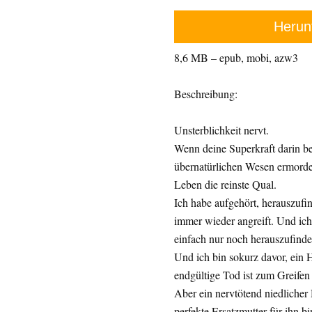
Herun
8,6 MB – epub, mobi, azw3
Beschreibung:
Unsterblichkeit nervt.
Wenn deine Superkraft darin b
übernatürlichen Wesen ermordet 
Leben die reinste Qual.
Ich habe aufgehört, herauszufi
immer wieder angreift. Und ich
einfach nur noch herauszufinde
Und ich bin sokurz davor, ein H
endgültige Tod ist zum Greife
Aber ein nervtötend niedlicher 
perfekte Ersatzmutter für ihn b