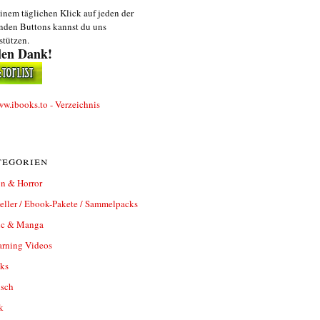
inem täglichen Klick auf jeden der
nden Buttons kannst du uns
stützen.
len Dank!
egorien
n & Horror
eller / Ebook-Pakete / Sammelpacks
c & Manga
arning Videos
ks
isch
k