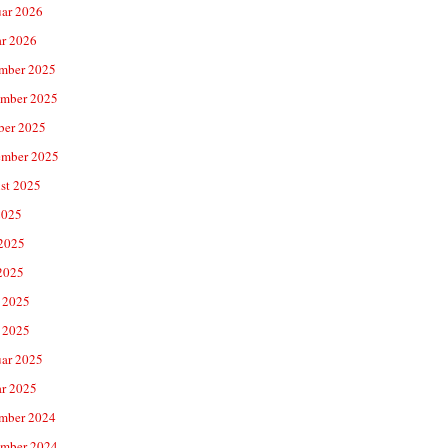
uar 2026
ar 2026
mber 2025
mber 2025
ber 2025
ember 2025
st 2025
2025
 2025
2025
 2025
 2025
uar 2025
ar 2025
mber 2024
mber 2024