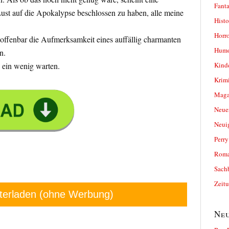
Fanta
ust auf die Apokalypse beschlossen zu haben, alle meine
Histo
Horro
offenbar die Aufmerksamkeit eines auffällig charmanten
Humo
n.
Kind
 ein wenig warten.
Krimi
Magaz
Neue
Neui
Perr
Roma
Sach
Zeit
terladen (ohne Werbung)
Neu