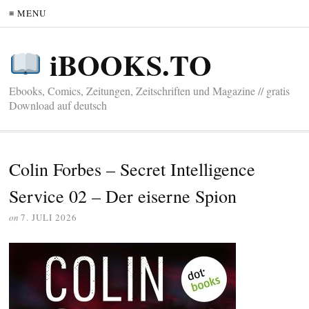
≡ MENU
iBOOKS.TO
Ebooks, Comics, Zeitungen, Zeitschriften und Magazine // gratis
Download auf deutsch
Colin Forbes – Secret Intelligence
Service 02 – Der eiserne Spion
on
7. JULI 2026