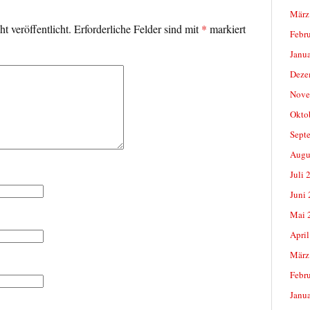
März
t veröffentlicht.
Erforderliche Felder sind mit
*
markiert
Febr
Janu
Deze
Nove
Okto
Sept
Augu
Juli 
Juni
Mai 
April
März
Febr
Janu