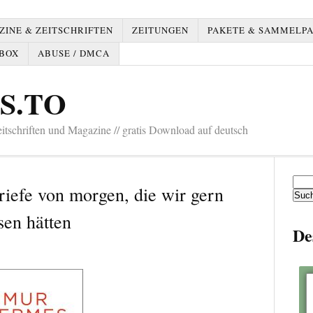
INE & ZEITSCHRIFTEN
ZEITUNGEN
PAKETE & SAMMELP
BOX
ABUSE / DMCA
S.TO
tschriften und Magazine // gratis Download auf deutsch
Such
iefe von morgen, die wir gern
nach:
sen hätten
De