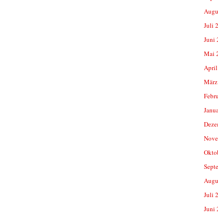
Augu
Juli 
Juni
Mai 
April
März
Febr
Janu
Deze
Nove
Okto
Sept
Augu
Juli 
Juni