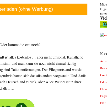
Mit e
terladen (ohne Werbung)
folge
unter
Vie
 Oder kommt die erst noch?
Kat
unft ist alles kostenlos … aber nicht umsonst. Künstliche
Actio
ahnsinn, und man kann sie noch nicht einmal richtig
Bests
ng sind Tattooentfernungen. Der Pflegenotstand wurde
Comi
endwie hatten sich das alle anders vorgestellt. Und Attila
h Deutschland zurück, aber Alice Weidel ist in ihrer
E-Le
efallen …
Eboo
Engl
Eroti