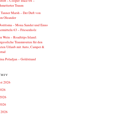
Swift – Cooper Trace 04 –
hmetterter Traum
 Tanner Marsh – Der Duft von
em Oleander
Jorritsma – Mona Sander und Enno
ermitteln 63 – Friesenholz
n Wein – Roadtrips Island:
gessliche Traumrouten für den
kten Urlaub mit Auto, Camper &
rrad
ina Poladjan – Goldstrand
chiv
st 2026
2026
 2026
2026
 2026