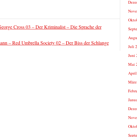
Deze
Nove
Okto
eorge Cross 03 – Der Kriminalist – Die Sprache der
Sept
Augu
ann – Red Umbrella Society 02 – Der Biss der Schlange
Juli 
Juni
Mai 
April
März
Febr
Janu
Deze
Nove
Okto
Sept