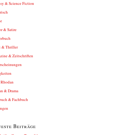
sy & Science Fiction
risch
r
r & Satire
erbuch
 & Thriller
ine & Zeitschriften
rscheinungen
gkeiten
y Rhodan
n & Drama
buch & Fachbuch
ungen
este Beiträge