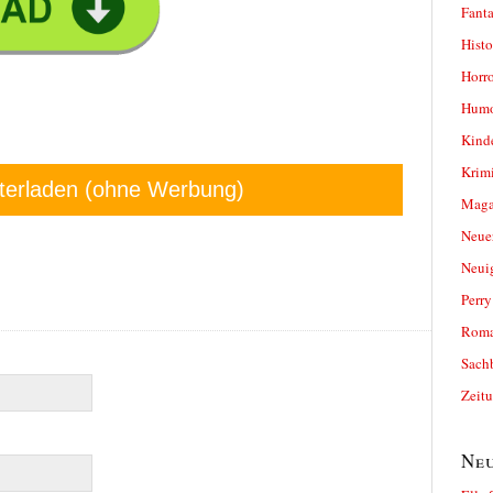
Fanta
Histo
Horro
Humo
Kind
Krimi
terladen (ohne Werbung)
Magaz
Neue
Neui
Perr
Roma
Sach
Zeit
Neu