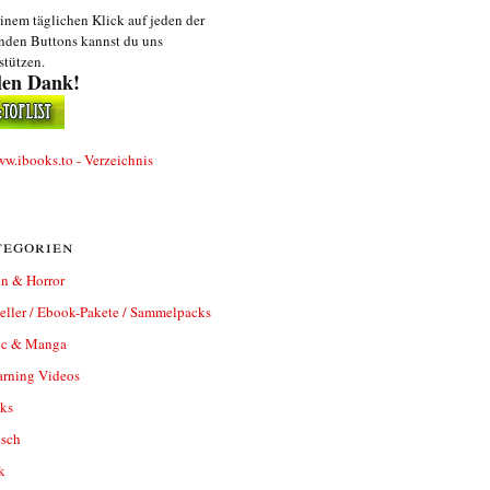
inem täglichen Klick auf jeden der
nden Buttons kannst du uns
stützen.
len Dank!
egorien
n & Horror
eller / Ebook-Pakete / Sammelpacks
c & Manga
arning Videos
ks
isch
k