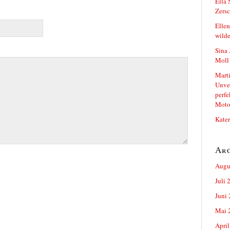
Ella 
Zersc
Ellen
wild
Sina 
Moll 
Marti
Unver
perfe
Moto
Kater
Ar
Augu
Juli 
Juni
Mai 
April