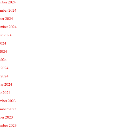
mber 2024
mber 2024
ber 2024
ember 2024
st 2024
2024
 2024
2024
 2024
 2024
uar 2024
ar 2024
mber 2023
mber 2023
ber 2023
ember 2023