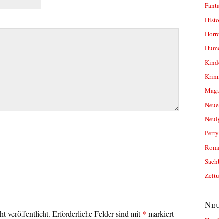
Fanta
Histo
Horro
Humo
Kind
Krimi
Magaz
Neue
Neui
Perr
Roma
Sach
Zeit
Neu
t veröffentlicht.
Erforderliche Felder sind mit
*
markiert