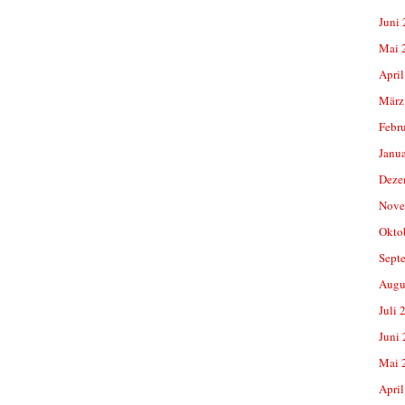
Juni
Mai 
April
März
Febr
Janu
Deze
Nove
Okto
Sept
Augu
Juli 
Juni
Mai 
April