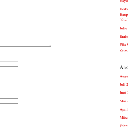
Hayde
Heike
Haup
02 – 
Julie
Enric
Ella 
Zersc
Ar
Augu
Juli 
Juni
Mai 
April
März
Febr