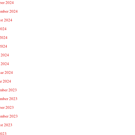
ber 2024
ember 2024
st 2024
2024
 2024
2024
 2024
 2024
uar 2024
ar 2024
mber 2023
mber 2023
ber 2023
ember 2023
st 2023
2023