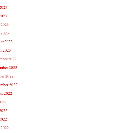
 2023
2023
 2023
 2023
uar 2023
ar 2023
mber 2022
mber 2022
ber 2022
ember 2022
st 2022
2022
 2022
2022
 2022