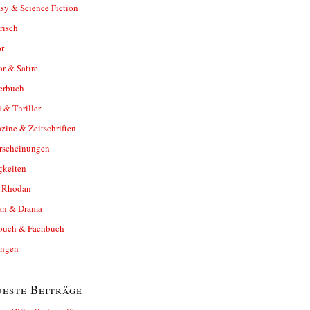
sy & Science Fiction
risch
r
r & Satire
erbuch
 & Thriller
ine & Zeitschriften
rscheinungen
gkeiten
y Rhodan
n & Drama
buch & Fachbuch
ungen
este Beiträge