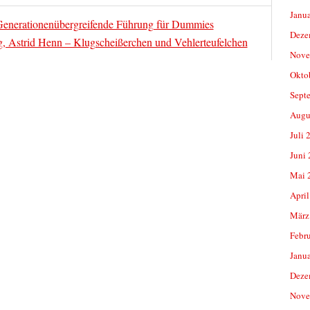
Janu
 Generationenübergreifende Führung für Dummies
Deze
 Astrid Henn – Klugscheißerchen und Vehlerteufelchen
Nove
Okto
Sept
Augu
Juli 
Juni
Mai 
April
März
Febr
Janu
Deze
Nove