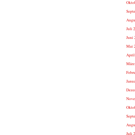
Okto
Sept
Augu
Juli 
Juni
Mai 
April
März
Febr
Janu
Deze
Nove
Okto
Sept
Augu
Juli 