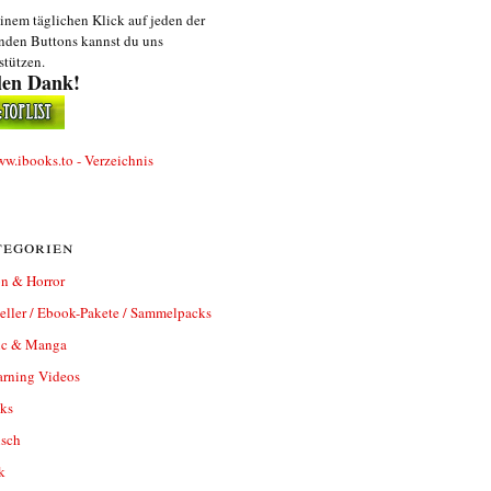
inem täglichen Klick auf jeden der
nden Buttons kannst du uns
stützen.
len Dank!
egorien
n & Horror
eller / Ebook-Pakete / Sammelpacks
c & Manga
arning Videos
ks
isch
k