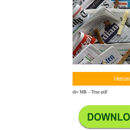
Herun
div MB – True-pdf