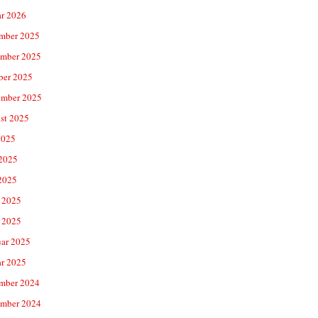
ar 2026
mber 2025
mber 2025
ber 2025
ember 2025
st 2025
2025
 2025
2025
 2025
 2025
uar 2025
ar 2025
mber 2024
mber 2024