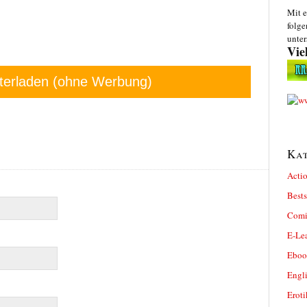
Mit e
folge
unter
Vie
terladen (ohne Werbung)
Kat
Actio
Bests
Comi
E-Le
Eboo
Engl
Eroti