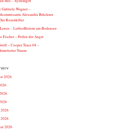
n Hill – Systemgift
 Gabriele Wagner –
tkommissarin Alexandra Brückner
Der Rosenkiller
 Leuze – Liebesflüstern am Bodensee
o Fischer – Perlen der Angst
Swift – Cooper Trace 04 –
hmetterter Traum
chiv
st 2026
2026
 2026
2026
 2026
 2026
uar 2026