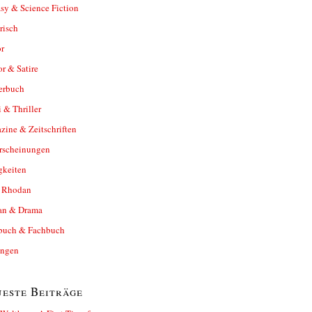
sy & Science Fiction
risch
r
r & Satire
erbuch
 & Thriller
ine & Zeitschriften
rscheinungen
gkeiten
y Rhodan
n & Drama
buch & Fachbuch
ungen
este Beiträge