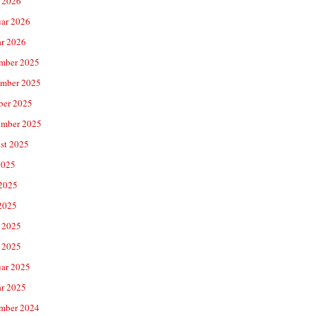
 2026
uar 2026
ar 2026
mber 2025
mber 2025
ber 2025
ember 2025
st 2025
2025
 2025
2025
 2025
 2025
uar 2025
ar 2025
mber 2024