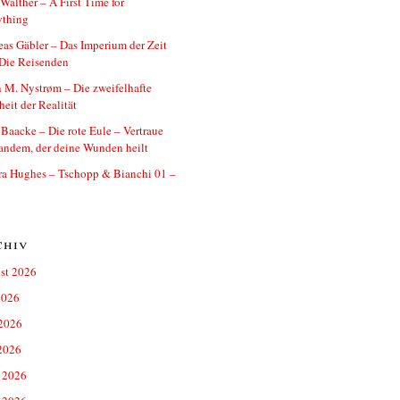
 Walther – A First Time for
ything
as Gäbler – Das Imperium der Zeit
Die Reisenden
 M. Nystrøm – Die zweifelhafte
eit der Realität
 Baacke – Die rote Eule – Vertraue
andem, der deine Wunden heilt
ra Hughes – Tschopp & Bianchi 01 –
chiv
st 2026
2026
 2026
2026
 2026