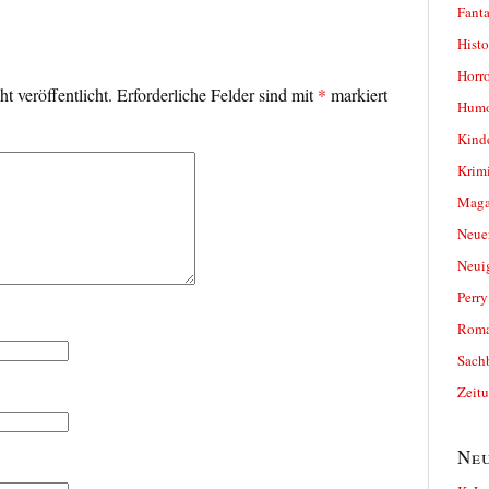
Fanta
Histo
Horro
t veröffentlicht.
Erforderliche Felder sind mit
*
markiert
Humo
Kind
Krimi
Magaz
Neue
Neui
Perr
Roma
Sach
Zeit
Neu