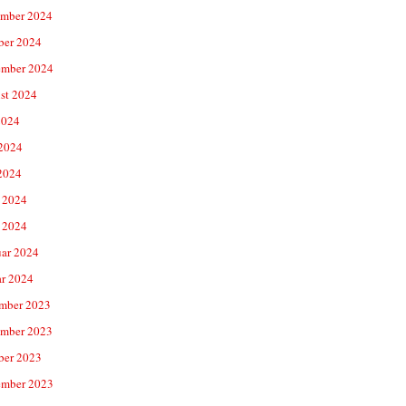
mber 2024
ber 2024
ember 2024
st 2024
2024
 2024
2024
 2024
 2024
uar 2024
ar 2024
mber 2023
mber 2023
ber 2023
ember 2023