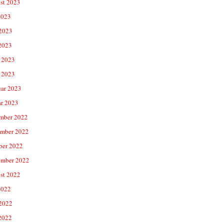
st 2023
2023
 2023
2023
 2023
 2023
uar 2023
ar 2023
mber 2022
mber 2022
ber 2022
ember 2022
st 2022
2022
 2022
2022