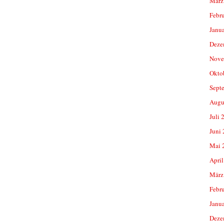
März
Febr
Janu
Deze
Nove
Okto
Sept
Augu
Juli 
Juni
Mai 
April
März
Febr
Janu
Deze