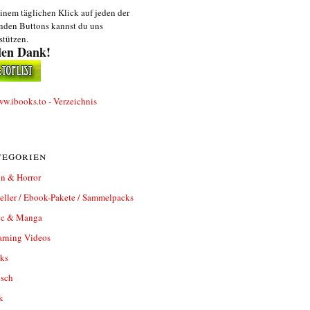
inem täglichen Klick auf jeden der
nden Buttons kannst du uns
stützen.
len Dank!
egorien
n & Horror
eller / Ebook-Pakete / Sammelpacks
c & Manga
arning Videos
ks
isch
k