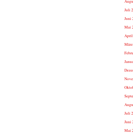
Augu
Juli 
Juni
Mai 
April
März
Febr
Janu
Deze
Nove
Okto
Sept
Augu
Juli 
Juni
Mai 