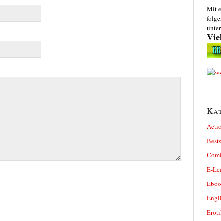
Mit e
folge
unter
Vie
Kat
Actio
Bests
Comi
E-Le
Eboo
Engl
Eroti