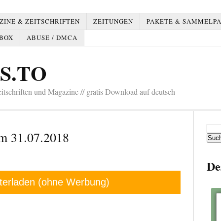
INE & ZEITSCHRIFTEN
ZEITUNGEN
PAKETE & SAMMELP
BOX
ABUSE / DMCA
S.TO
tschriften und Magazine // gratis Download auf deutsch
Such
m 31.07.2018
nach:
De
terladen (ohne Werbung)