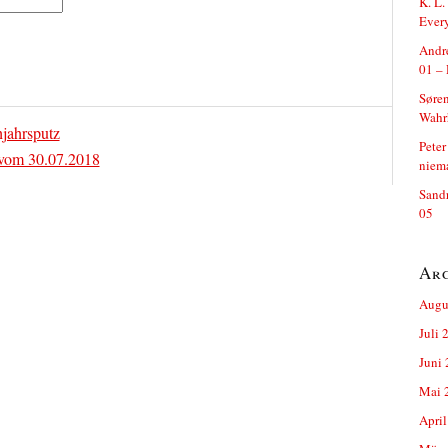
K. L.
Ever
Andre
01 – 
Søren
Wahrh
hjahrsputz
Peter
 vom 30.07.2018
niem
Sand
05
Ar
Augu
Juli 
Juni
Mai 
April