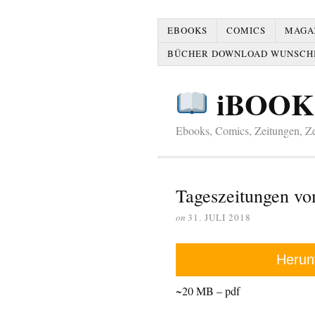
EBOOKS
COMICS
MAGAZ
BÜCHER DOWNLOAD WUNSCH
iBOOK
Ebooks, Comics, Zeitungen, Zei
Tageszeitungen vo
on
31. JULI 2018
Herun
~20 MB – pdf