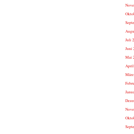
Nove
Okto
Sept
Augu
Juli 
Juni
Mai 
April
März
Febr
Janu
Deze
Nove
Okto
Sept