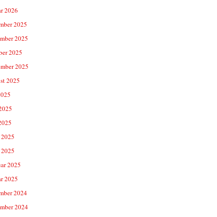
ar 2026
mber 2025
mber 2025
ber 2025
ember 2025
st 2025
2025
 2025
2025
 2025
 2025
uar 2025
ar 2025
mber 2024
mber 2024