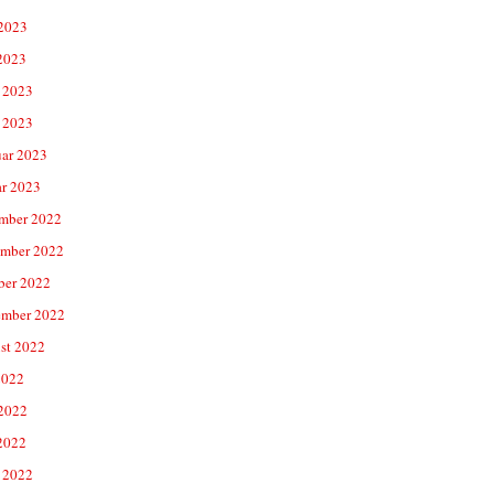
 2023
2023
 2023
 2023
uar 2023
ar 2023
mber 2022
mber 2022
ber 2022
ember 2022
st 2022
2022
 2022
2022
 2022