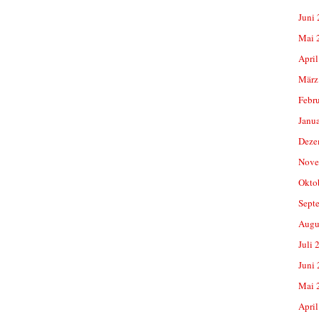
Juni
Mai 
April
März
Febr
Janu
Deze
Nove
Okto
Sept
Augu
Juli 
Juni
Mai 
April