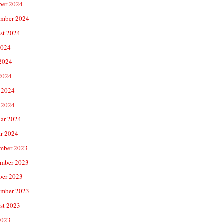
ber 2024
ember 2024
st 2024
2024
 2024
2024
 2024
 2024
uar 2024
ar 2024
mber 2023
mber 2023
ber 2023
ember 2023
st 2023
2023