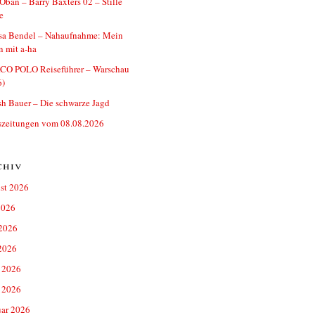
ban – Barry Baxters 02 – Stille
e
ssa Bendel – Nahaufnahme: Mein
 mit a-ha
O POLO Reiseführer – Warschau
6)
h Bauer – Die schwarze Jagd
szeitungen vom 08.08.2026
chiv
st 2026
2026
 2026
2026
 2026
 2026
uar 2026