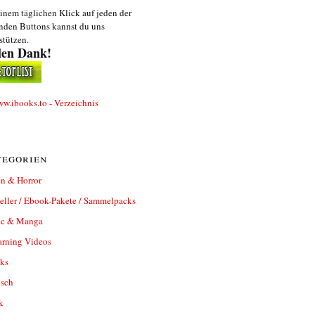
inem täglichen Klick auf jeden der
nden Buttons kannst du uns
stützen.
len Dank!
egorien
n & Horror
eller / Ebook-Pakete / Sammelpacks
c & Manga
arning Videos
ks
isch
k