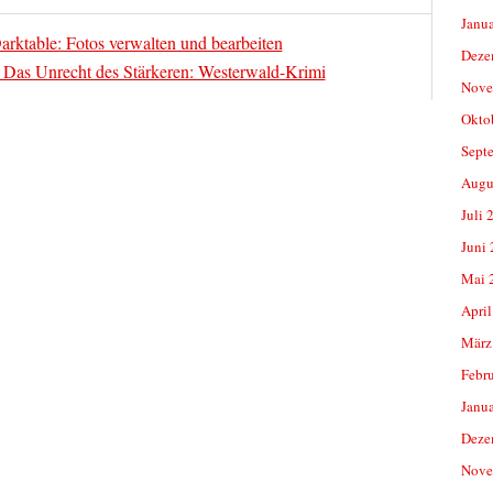
Janu
arktable: Fotos verwalten und bearbeiten
Deze
Das Unrecht des Stärkeren: Westerwald-Krimi
Nove
Okto
Sept
Augu
Juli 
Juni
Mai 
April
März
Febr
Janu
Deze
Nove