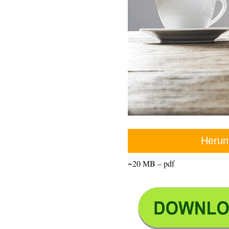
Herun
~20 MB – pdf