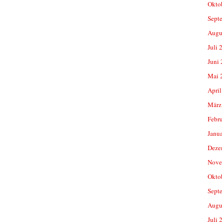
Okto
Sept
Augu
Juli 
Juni
Mai 
April
März
Febr
Janu
Deze
Nove
Okto
Sept
Augu
Juli 