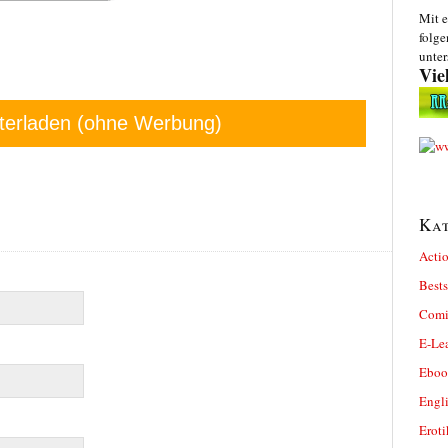
Mit e
folge
unter
Vie
terladen (ohne Werbung)
Kat
Actio
Bests
Comi
E-Le
Eboo
Engl
Eroti