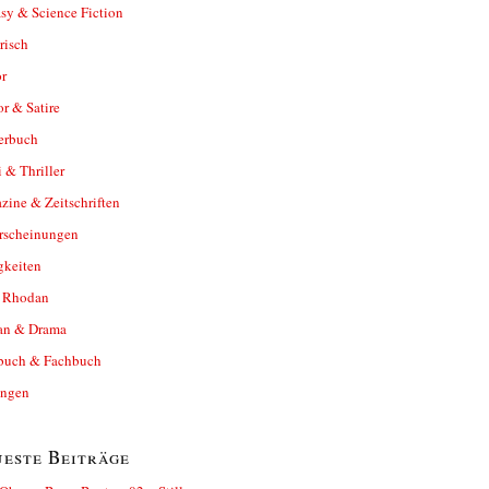
sy & Science Fiction
risch
r
r & Satire
erbuch
 & Thriller
ine & Zeitschriften
rscheinungen
gkeiten
y Rhodan
n & Drama
buch & Fachbuch
ungen
este Beiträge