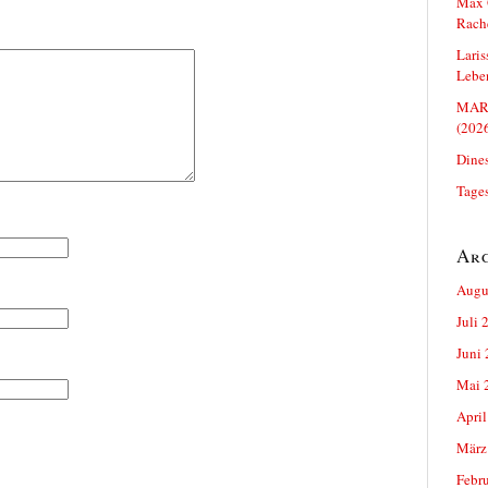
Max O
Rach
Lari
Leben
MARC
(202
Dines
Tage
Ar
Augu
Juli 
Juni
Mai 
April
März
Febr