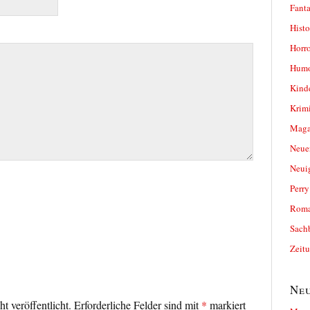
Fanta
Histo
Horro
Humo
Kind
Krimi
Magaz
Neue
Neui
Perr
Roma
Sach
Zeit
Neu
t veröffentlicht.
Erforderliche Felder sind mit
*
markiert