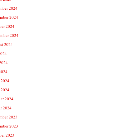
mber 2024
mber 2024
ber 2024
ember 2024
st 2024
2024
 2024
2024
 2024
 2024
uar 2024
ar 2024
mber 2023
mber 2023
ber 2023