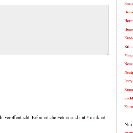
Fanta
Histo
Horro
Humo
Kind
Krimi
Magaz
Neue
Neui
Perr
Roma
Sach
Zeit
t veröffentlicht.
Erforderliche Felder sind mit
*
markiert
Neu