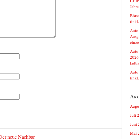
CHIP 
Jahre
Börse
(inkl
Auto 
Ausga
einze
Auto 
2026-
ladba
Auto 
(inkl
Ar
Augu
Juli 
Juni
Mai 
 Der neue Nachbar