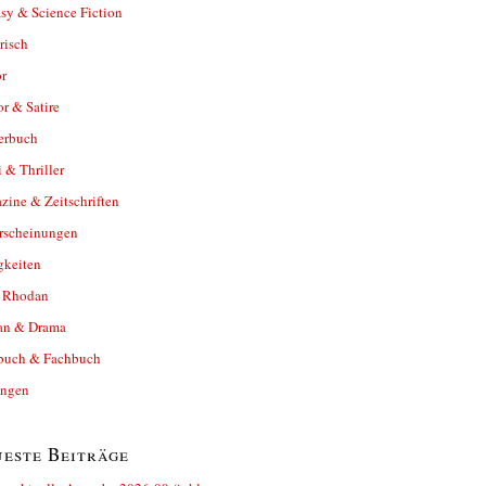
sy & Science Fiction
risch
r
r & Satire
erbuch
 & Thriller
ine & Zeitschriften
rscheinungen
gkeiten
y Rhodan
n & Drama
buch & Fachbuch
ungen
este Beiträge