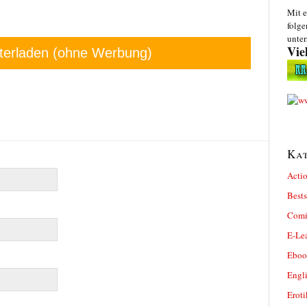
Mit e
folge
unter
Vie
terladen (ohne Werbung)
Kat
Actio
Bests
Comi
E-Le
Eboo
Engl
Eroti