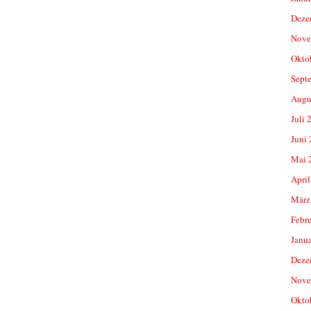
Deze
Nove
Okto
Sept
Augu
Juli 
Juni
Mai 
April
März
Febr
Janu
Deze
Nove
Okto