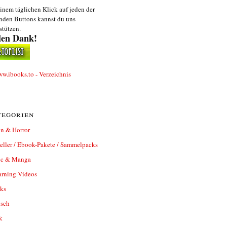
inem täglichen Klick auf jeden der
nden Buttons kannst du uns
stützen.
len Dank!
egorien
n & Horror
eller / Ebook-Pakete / Sammelpacks
c & Manga
arning Videos
ks
isch
k