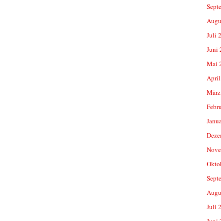
Sept
Augu
Juli 
Juni
Mai 
April
März
Febr
Janu
Deze
Nove
Okto
Sept
Augu
Juli 
Juni