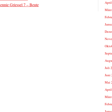
April
nnie Griessel 7 – Beute
März
Febr
Janu
Deze
Nove
Okto
Sept
Augu
Juli 
Juni
Mai 
April
März
Febr
Janu