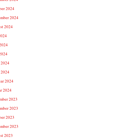
ber 2024
ember 2024
st 2024
2024
 2024
2024
 2024
 2024
uar 2024
ar 2024
mber 2023
mber 2023
ber 2023
ember 2023
st 2023