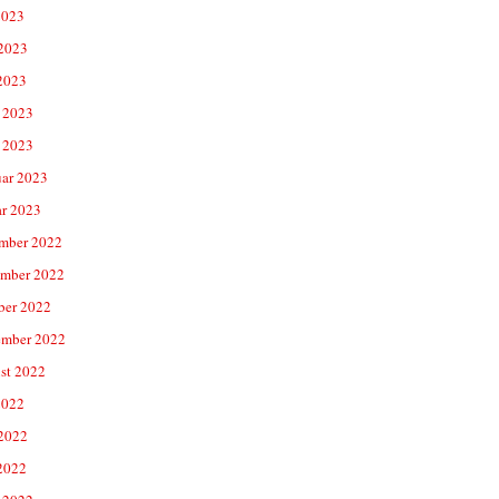
2023
 2023
2023
 2023
 2023
uar 2023
ar 2023
mber 2022
mber 2022
ber 2022
ember 2022
st 2022
2022
 2022
2022