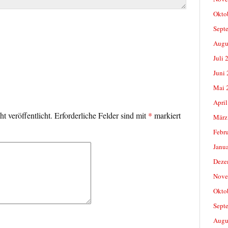
Okto
Sept
Augu
Juli 
Juni
Mai 
April
t veröffentlicht.
Erforderliche Felder sind mit
*
markiert
März
Febr
Janu
Deze
Nove
Okto
Sept
Augu