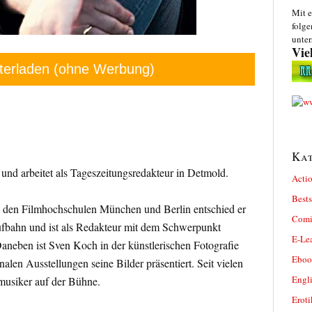
Mit e
folge
unter
Vie
terladen (ohne Werbung)
Kat
und arbeitet als Tageszeitungsredakteur in Detmold.
Actio
Bests
den Filmhochschulen München und Berlin entschied er
Comi
Laufbahn und ist als Redakteur mit dem Schwerpunkt
E-Le
Daneben ist Sven Koch in der künstlerischen Fotografie
Eboo
nalen Ausstellungen seine Bilder präsentiert. Seit vielen
Engl
musiker auf der Bühne.
Eroti