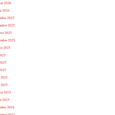
uar 2026
ar 2026
mber 2025
mber 2025
ber 2025
ember 2025
st 2025
2025
 2025
2025
 2025
 2025
uar 2025
ar 2025
mber 2024
mber 2024