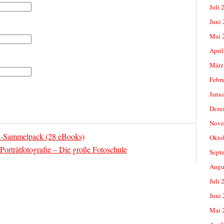
Juli 
Juni
Mai 
April
März
Febr
Janu
Deze
Nove
n-Sammelpack (28 eBooks)
Okto
Porträtfotografie – Die große Fotoschule
Sept
Augu
Juli 
Juni
Mai 