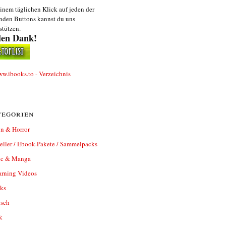
inem täglichen Klick auf jeden der
nden Buttons kannst du uns
stützen.
len Dank!
egorien
n & Horror
eller / Ebook-Pakete / Sammelpacks
c & Manga
arning Videos
ks
isch
k