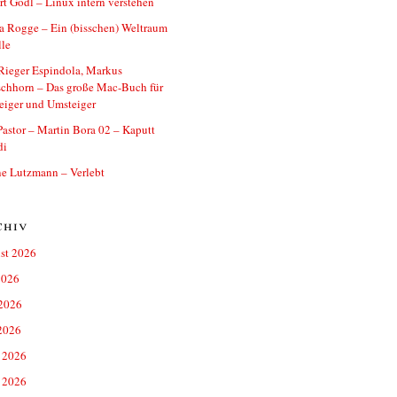
t Gödl – Linux intern verstehen
 Rogge – Ein (bisschen) Weltraum
lle
Rieger Espindola, Markus
chhorn – Das große Mac-Buch für
eiger und Umsteiger
astor – Martin Bora 02 – Kaputt
di
e Lutzmann – Verlebt
chiv
st 2026
2026
 2026
2026
 2026
 2026