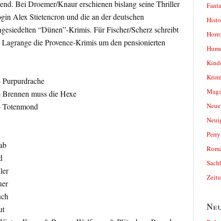
gend. Bei Droemer/Knaur erschienen bislang seine Thriller
Fanta
gin Alex Stietencron und die an der deutschen
Histo
ngesiedelten “Dünen”-Krimis. Für Fischer/Scherz schreibt
Horro
 Lagrange die Provence-Krimis um den pensionierten
Humo
Kind
Krimi
– Purpurdrache
Magaz
– Brennen muss die Hexe
Neue
 – Totenmond
Neui
Perr
ab
Roma
d
Sach
ler
Zeit
uer
uch
Neu
ut