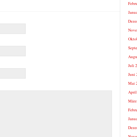
Febr
Janu
Deze
Nove
Okto
Sept
Augu
Juli 
Juni
Mai 
April
März
Febr
Janu
Deze
Nove