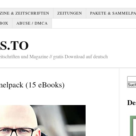
INE & ZEITSCHRIFTEN
ZEITUNGEN
PAKETE & SAMMELP
BOX
ABUSE / DMCA
S.TO
tschriften und Magazine // gratis Download auf deutsch
Such
elpack (15 eBooks)
nach:
De