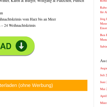
Winter, Karen & Burger, Wolfgang & Plätzchen, Punsch
Rober
Rabea
für A
nn
ihnachtskrimis vom Harz bis an Meer
Jörg 
Mens
– 24 Weihnachtskrimis
Einst
Ben P
Mun
Sabin
Ar
Augu
Juli 
Juni
terladen (ohne Werbung)
Mai 
April
März