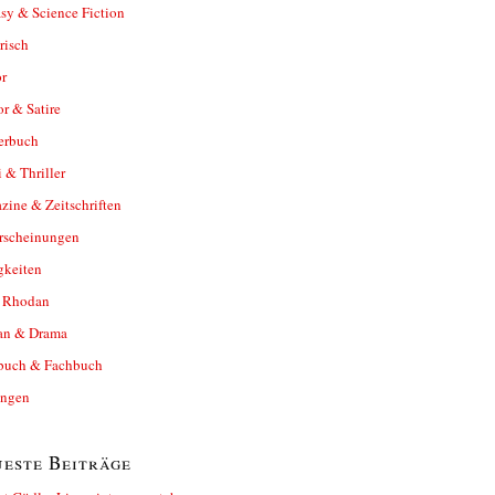
sy & Science Fiction
risch
r
r & Satire
erbuch
 & Thriller
ine & Zeitschriften
rscheinungen
gkeiten
y Rhodan
n & Drama
buch & Fachbuch
ungen
este Beiträge