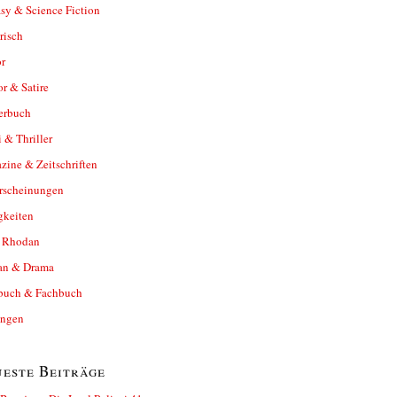
sy & Science Fiction
risch
r
r & Satire
erbuch
 & Thriller
ine & Zeitschriften
rscheinungen
gkeiten
y Rhodan
n & Drama
buch & Fachbuch
ungen
este Beiträge