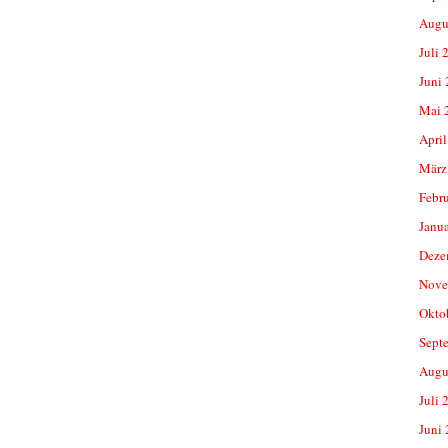
Augu
Juli 
Juni
Mai 
April
März
Febr
Janu
Deze
Nove
Okto
Sept
Augu
Juli 
Juni