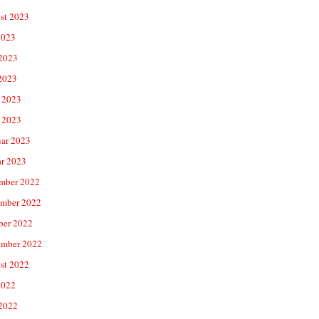
st 2023
2023
 2023
2023
 2023
 2023
uar 2023
ar 2023
mber 2022
mber 2022
ber 2022
ember 2022
st 2022
2022
 2022