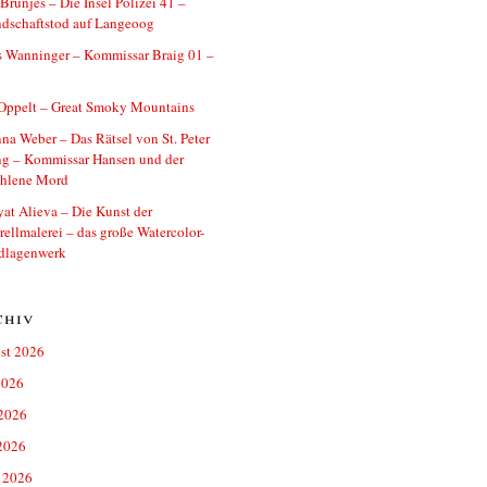
 Brunjes – Die Insel Polizei 41 –
dschaftstod auf Langeoog
s Wanninger – Kommissar Braig 01 –
 Oppelt – Great Smoky Mountains
na Weber – Das Rätsel von St. Peter
ng – Kommissar Hansen und der
ohlene Mord
at Alieva – Die Kunst der
ellmalerei – das große Watercolor-
dlagenwerk
chiv
st 2026
2026
 2026
2026
 2026