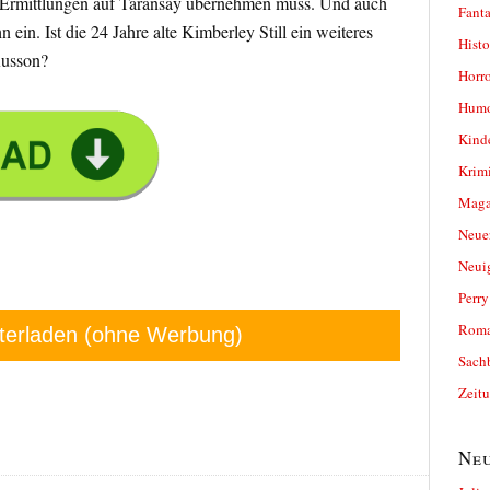
die Ermittlungen auf Taransay übernehmen muss. Und auch
Fanta
ihn ein. Ist die 24 Jahre alte Kimberley Still ein weiteres
Histo
Russon?
Horro
Humo
Kind
Krimi
Magaz
Neue
Neui
Perr
Roma
terladen (ohne Werbung)
Sach
Zeit
Neu