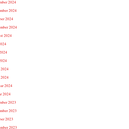
mber 2024
mber 2024
ber 2024
ember 2024
st 2024
2024
 2024
2024
 2024
 2024
uar 2024
ar 2024
mber 2023
mber 2023
ber 2023
ember 2023