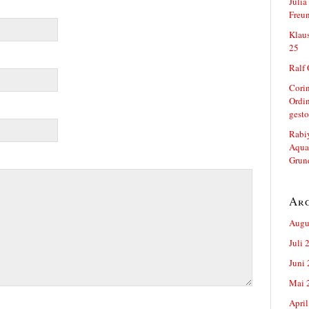
Julia
Freun
Klau
25
Ralf
Corin
Ordi
gest
Rabiy
Aquar
Grun
Ar
Augu
Juli 
Juni
Mai 
April