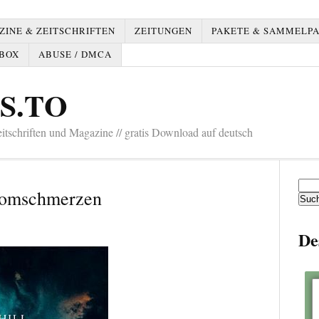
INE & ZEITSCHRIFTEN
ZEITUNGEN
PAKETE & SAMMELP
BOX
ABUSE / DMCA
S.TO
tschriften und Magazine // gratis Download auf deutsch
Such
ntomschmerzen
nach:
De