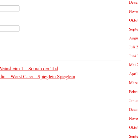
Deze
Nove
Okto
Sept
Augu
Juli 
Juni
Mai 
Weinsheim 1 – So nah der Tod
April
in – Worst Case – Spieglein Spieglein
März
Febr
Janu
Deze
Nove
Okto
Sept