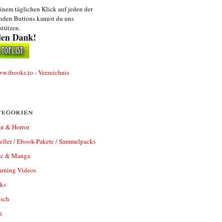
inem täglichen Klick auf jeden der
nden Buttons kannst du uns
stützen.
len Dank!
egorien
n & Horror
eller / Ebook-Pakete / Sammelpacks
c & Manga
arning Videos
ks
isch
k