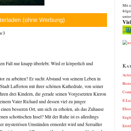
Mit e
folge
unter
terladen (ohne Werbung)
Vie
zw3
zten Fall nur knapp überlebt. Wird er körperlich und
Kat
e
Actio
ctor zu arbeiten? Er sucht Abstand von seinem Leben in
Bests
Stadt Lafferton mit ihrer schönen Kathedrale, von seiner
Comi
ihren drei Kindern, die gerade seinen Vorgesetzten Kieron
E-Le
seinem Vater Richard und dessen viel zu junger
 einen besseren Ort, um sich zu erholen, als das Zuhause
Eboo
enen schottischen Insel? Mit der Ruhe ist es allerdings
Engl
nter mysteriösen Umständen ermordet wird und Serrailler
Eroti