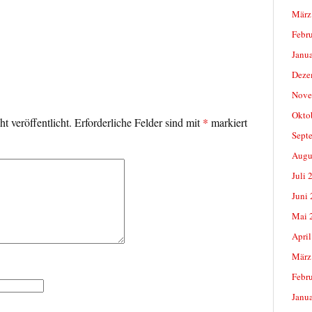
März
Febr
Janu
Deze
Nove
Okto
t veröffentlicht.
Erforderliche Felder sind mit
*
markiert
Sept
Augu
Juli 
Juni
Mai 
April
März
Febr
Janu