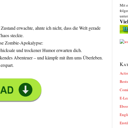
Mit e
folge
unter
Vie
Zustand erwachte, ahnte ich nicht, dass die Welt gerade
haos steckte.
ose Zombie-Apokalypse:
icksale und trockener Humor erwarten dich.
ackendes Abenteuer – und kämpfe mit ihm ums Überleben.
Kat
 erspart.
Actio
Bests
Comi
E-Le
Eboo
Engl
Eroti