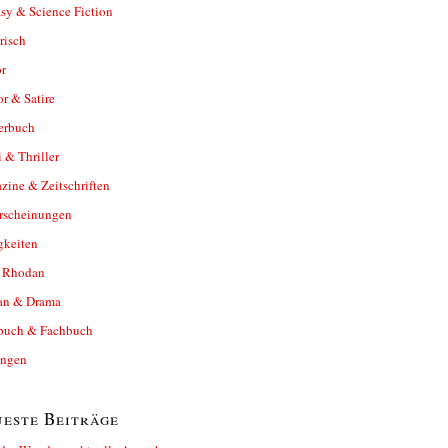
sy & Science Fiction
risch
r
r & Satire
erbuch
 & Thriller
ine & Zeitschriften
rscheinungen
gkeiten
y Rhodan
n & Drama
buch & Fachbuch
ungen
este Beiträge