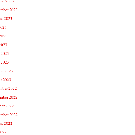
ber 2023
ember 2023
st 2023
2023
 2023
2023
 2023
 2023
uar 2023
ar 2023
mber 2022
mber 2022
ber 2022
ember 2022
st 2022
2022