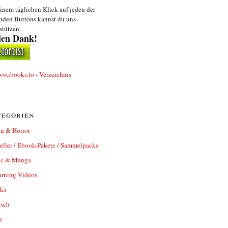
inem täglichen Klick auf jeden der
nden Buttons kannst du uns
stützen.
len Dank!
egorien
n & Horror
eller / Ebook-Pakete / Sammelpacks
c & Manga
arning Videos
ks
isch
k