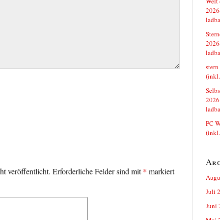
Welt 
2026-
ladba
Stern
2026-
ladba
stern
(inkl
Selbs
2026-
ladba
PC We
(inkl
Ar
t veröffentlicht.
Erforderliche Felder sind mit
*
markiert
Augu
Juli 
Juni
Mai 