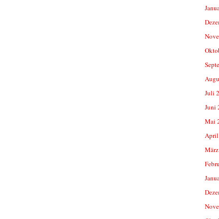
Janu
Deze
Nove
Okto
Sept
Augu
Juli 
Juni
Mai 
April
März
Febr
Janu
Deze
Nove