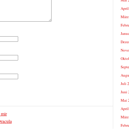
April
März
Febr
Janu
Deze
Nove
Okto
Sept
Augu
Juli 
Juni
Mai 
April
 mir
März
racula
Febr