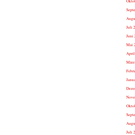
Okto
Sept
Augu
Juli 
Juni
Mai 
April
März
Febr
Janu
Deze
Nove
Okto
Sept
Augu
Juli 