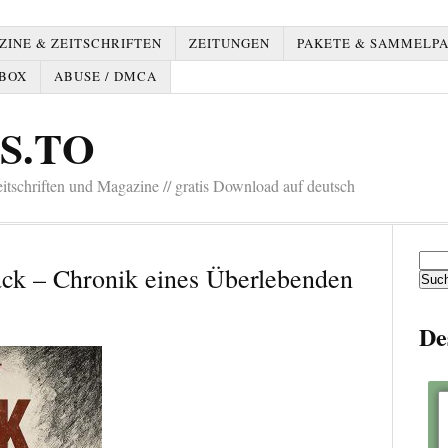
INE & ZEITSCHRIFTEN
ZEITUNGEN
PAKETE & SAMMELP
BOX
ABUSE / DMCA
S.TO
tschriften und Magazine // gratis Download auf deutsch
Such
ack – Chronik eines Überlebenden
nach:
De