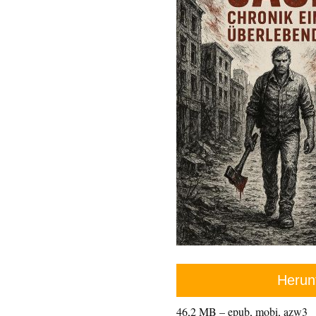
Herun
46,2 MB – epub, mobi, azw3