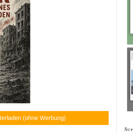
terladen (ohne Werbung)
Sup