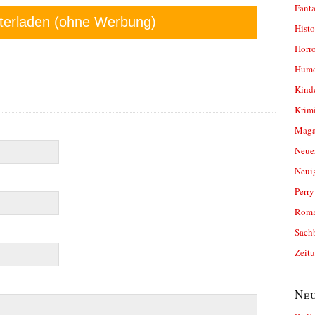
Fanta
terladen (ohne Werbung)
Histo
Horro
Humo
Kind
Krimi
Magaz
Neue
Neui
Perr
Roma
Sach
Zeit
Neu