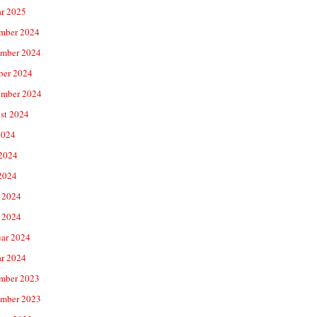
ar 2025
mber 2024
mber 2024
ber 2024
ember 2024
st 2024
2024
 2024
2024
 2024
 2024
uar 2024
ar 2024
mber 2023
mber 2023