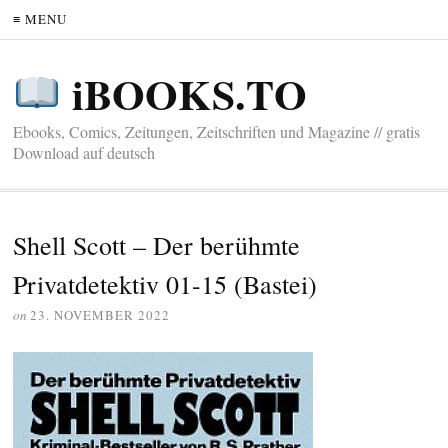
≡ MENU
iBOOKS.TO
Ebooks, Comics, Zeitungen, Zeitschriften und Magazine // gratis
Download auf deutsch
Shell Scott – Der berühmte
Privatdetektiv 01-15 (Bastei)
on
23. NOVEMBER 2022