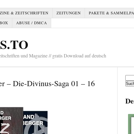
INE & ZEITSCHRIFTEN
ZEITUNGEN
PAKETE & SAMMELP
BOX
ABUSE / DMCA
S.TO
tschriften und Magazine // gratis Download auf deutsch
Such
r – Die-Divinus-Saga 01 – 16
nach:
De