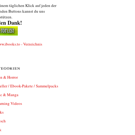
inem täglichen Klick auf jeden der
nden Buttons kannst du uns
stützen.
len Dank!
egorien
n & Horror
eller / Ebook-Pakete / Sammelpacks
c & Manga
arning Videos
ks
isch
k