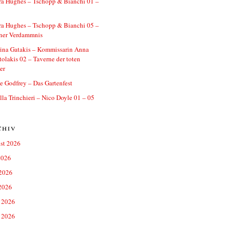
ra Hughes – Tschopp & Bianchi 01 –
ra Hughes – Tschopp & Bianchi 05 –
iner Verdammnis
ina Gatakis – Kommissarin Anna
olakis 02 – Taverne der toten
er
e Godfrey – Das Gartenfest
la Trinchieri – Nico Doyle 01 – 05
chiv
st 2026
2026
 2026
2026
 2026
 2026