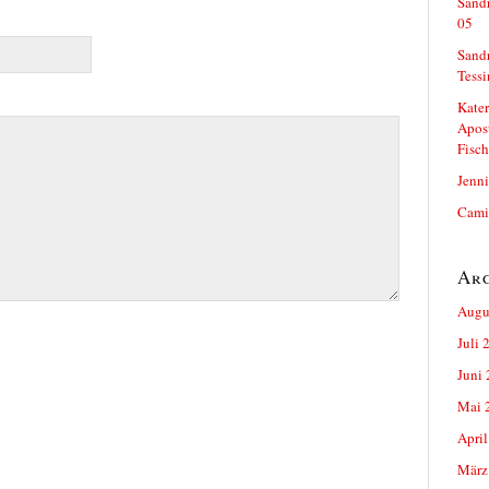
Sand
05
Sand
Tess
Kater
Apost
Fisch
Jenni
Camil
Ar
Augu
Juli 
Juni
Mai 
April
März