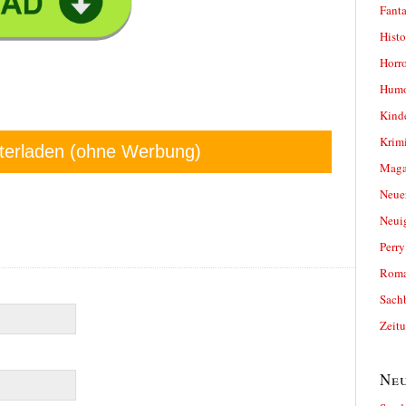
Fanta
Histo
Horro
Humo
Kind
Krimi
terladen (ohne Werbung)
Magaz
Neue
Neui
Perr
Roma
Sach
Zeit
Neu