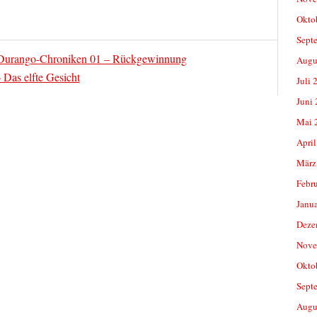
Okto
Sept
 Durango-Chroniken 01 – Rückgewinnung
Augu
 Das elfte Gesicht
Juli 
Juni
Mai 
April
März
Febr
Janu
Deze
Nove
Okto
Sept
Augu