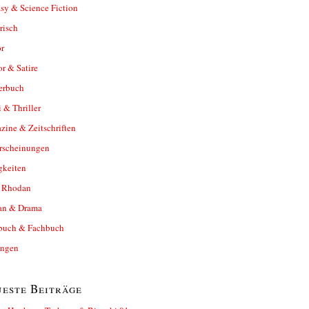
sy & Science Fiction
risch
r
r & Satire
erbuch
 & Thriller
ine & Zeitschriften
rscheinungen
gkeiten
y Rhodan
n & Drama
buch & Fachbuch
ungen
este Beiträge