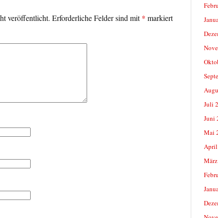
Febr
t veröffentlicht.
Erforderliche Felder sind mit
*
markiert
Janu
Deze
Nove
Okto
Sept
Augu
Juli 
Juni
Mai 
April
März
Febr
Janu
Deze
Nove