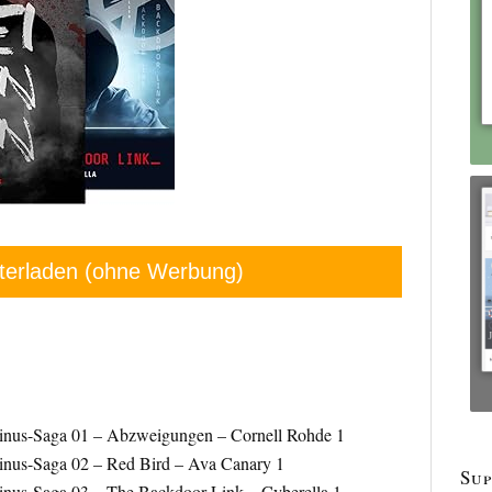
terladen (ohne Werbung)
inus-Saga 01 – Abzweigungen – Cornell Rohde 1
inus-Saga 02 – Red Bird – Ava Canary 1
Sup
inus-Saga 03 – The Backdoor Link – Cyberella 1