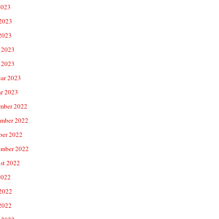
2023
 2023
2023
 2023
 2023
uar 2023
ar 2023
mber 2022
mber 2022
ber 2022
ember 2022
st 2022
2022
 2022
2022