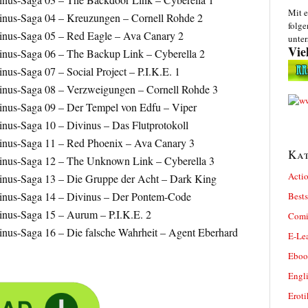
Mit e
inus-Saga 04 – Kreuzungen – Cornell Rohde 2
folge
inus-Saga 05 – Red Eagle – Ava Canary 2
unter
Vie
inus-Saga 06 – The Backup Link – Cyberella 2
us-Saga 07 – Social Project – P.I.K.E. 1
inus-Saga 08 – Verzweigungen – Cornell Rohde 3
inus-Saga 09 – Der Tempel von Edfu – Viper
nus-Saga 10 – Divinus – Das Flutprotokoll
inus-Saga 11 – Red Phoenix – Ava Canary 3
Kat
inus-Saga 12 – The Unknown Link – Cyberella 3
Actio
inus-Saga 13 – Die Gruppe der Acht – Dark King
inus-Saga 14 – Divinus – Der Pontem-Code
Bests
inus-Saga 15 – Aurum – P.I.K.E. 2
Comi
nus-Saga 16 – Die falsche Wahrheit – Agent Eberhard
E-Le
Eboo
Engl
Eroti