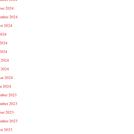
ber 2024
ember 2024
st 2024
2024
 2024
2024
 2024
 2024
uar 2024
ar 2024
mber 2023
mber 2023
ber 2023
ember 2023
st 2023