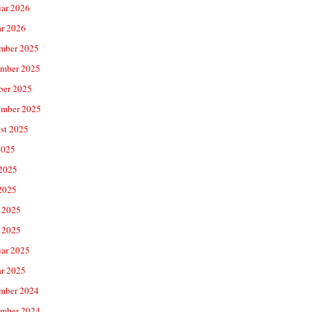
uar 2026
ar 2026
mber 2025
mber 2025
ber 2025
ember 2025
st 2025
2025
 2025
2025
 2025
 2025
uar 2025
ar 2025
mber 2024
mber 2024