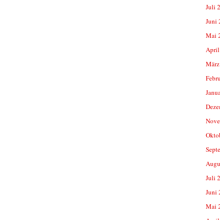
Juli 
Juni
Mai 
April
März
Febr
Janu
Deze
Nove
Okto
Sept
Augu
Juli 
Juni
Mai 