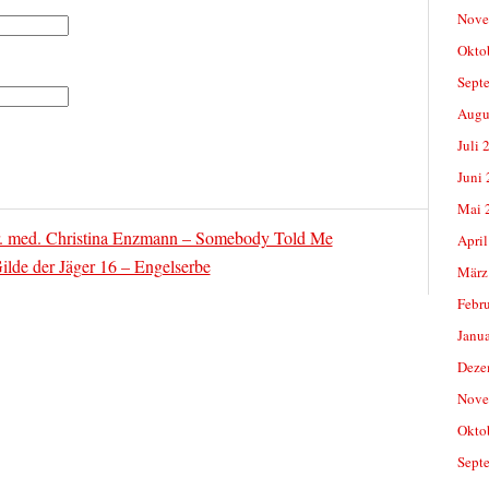
Nove
Okto
Sept
Augu
Juli 
Juni
Mai 
r. med. Christina Enzmann – Somebody Told Me
April
ilde der Jäger 16 – Engelserbe
März
Febr
Janu
Deze
Nove
Okto
Sept