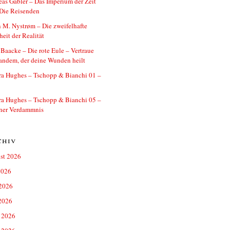
as Gäbler – Das Imperium der Zeit
Die Reisenden
 M. Nystrøm – Die zweifelhafte
eit der Realität
 Baacke – Die rote Eule – Vertraue
andem, der deine Wunden heilt
ra Hughes – Tschopp & Bianchi 01 –
ra Hughes – Tschopp & Bianchi 05 –
iner Verdammnis
chiv
st 2026
2026
 2026
2026
 2026