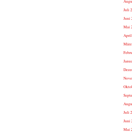
Augu
Juli 
Juni
Mai 
April
März
Febr
Janu
Deze
Nove
Okto
Sept
Augu
Juli 
Juni
Mai 