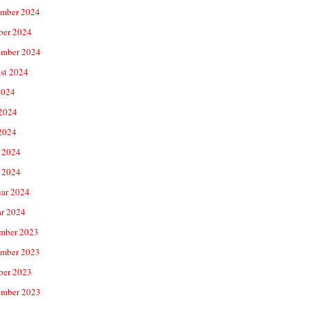
mber 2024
ber 2024
ember 2024
st 2024
2024
 2024
2024
 2024
 2024
uar 2024
ar 2024
mber 2023
mber 2023
ber 2023
ember 2023