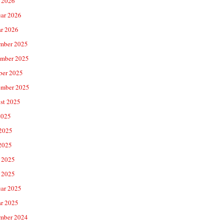
 2026
uar 2026
ar 2026
mber 2025
mber 2025
ber 2025
ember 2025
st 2025
2025
 2025
2025
 2025
 2025
uar 2025
ar 2025
mber 2024