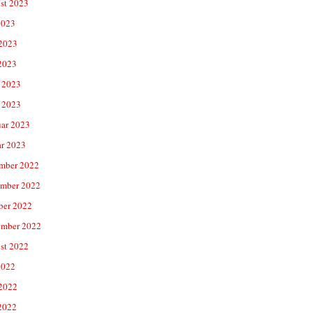
st 2023
2023
 2023
2023
 2023
 2023
uar 2023
ar 2023
mber 2022
mber 2022
ber 2022
ember 2022
st 2022
2022
 2022
2022