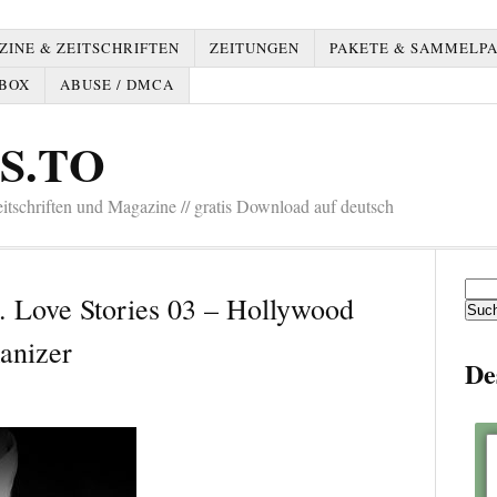
INE & ZEITSCHRIFTEN
ZEITUNGEN
PAKETE & SAMMELP
BOX
ABUSE / DMCA
S.TO
tschriften und Magazine // gratis Download auf deutsch
Such
. Love Stories 03 – Hollywood
nach:
anizer
De