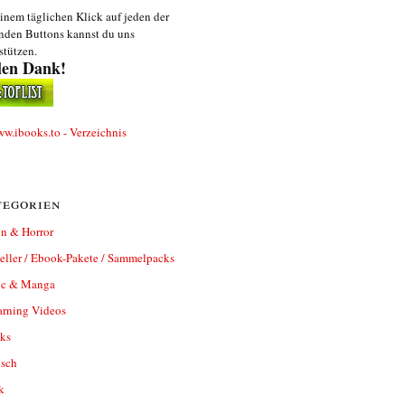
inem täglichen Klick auf jeden der
nden Buttons kannst du uns
stützen.
len Dank!
egorien
n & Horror
eller / Ebook-Pakete / Sammelpacks
c & Manga
arning Videos
ks
isch
k