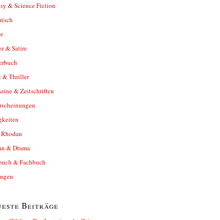
sy & Science Fiction
risch
r
r & Satire
erbuch
 & Thriller
ine & Zeitschriften
rscheinungen
gkeiten
y Rhodan
n & Drama
buch & Fachbuch
ungen
este Beiträge