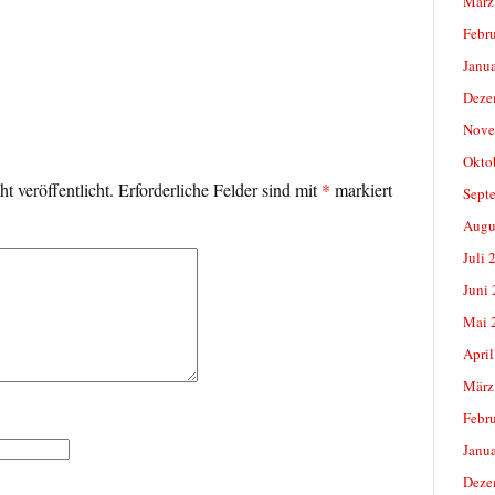
März
Febr
Janu
Deze
Nove
Okto
t veröffentlicht.
Erforderliche Felder sind mit
*
markiert
Sept
Augu
Juli 
Juni
Mai 
April
März
Febr
Janu
Deze