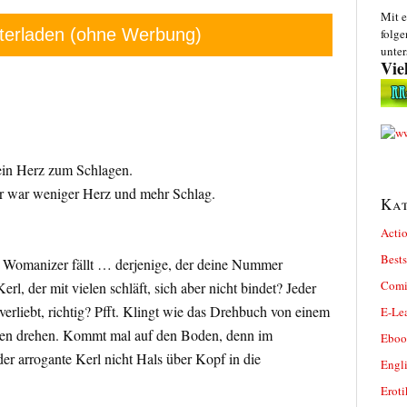
Mit e
terladen (ohne Werbung)
folge
unter
Vie
ein Herz zum Schlagen.
r war weniger Herz und mehr Schlag.
Kat
Actio
Bests
r Womanizer fällt … derjenige, der deine Nummer
Comi
rl, der mit vielen schläft, sich aber nicht bindet? Jeder
 verliebt, richtig? Pfft. Klingt wie das Drehbuch von einem
E-Le
den drehen. Kommt mal auf den Boden, denn im
Eboo
der arrogante Kerl nicht Hals über Kopf in die
Engl
Eroti