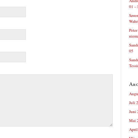
Andre
01 – 
Søren
Wahrh
Peter
niem
Sand
05
Sand
Tess
Ar
Augu
Juli 
Juni
Mai 
April