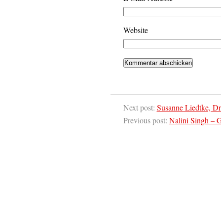
Website
Next post:
Susanne Liedtke, D
Previous post:
Nalini Singh – G