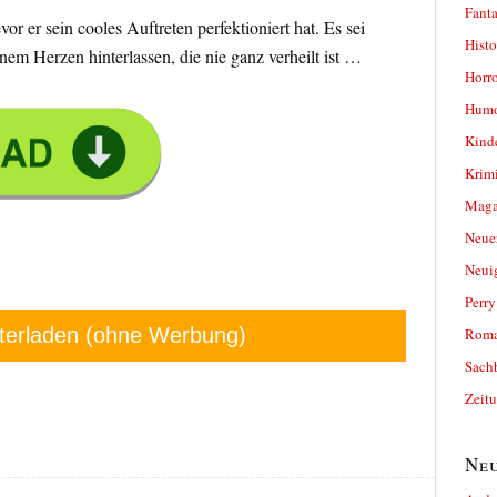
Fanta
evor er sein cooles Auftreten perfektioniert hat. Es sei
Histo
inem Herzen hinterlassen, die nie ganz verheilt ist …
Horro
Humo
Kind
Krimi
Magaz
Neue
Neui
Perr
terladen (ohne Werbung)
Roma
Sach
Zeit
Neu