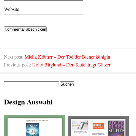
Website
Next post:
Micha Krämer – Der Tod der Bienenkönigin
Previous post:
Holly Birglund – Der Teufel trägt Glitzer
Suchen
nach:
Design Auswahl