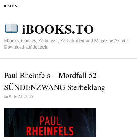
≡ MENU
iBOOKS.TO
Ebooks, Comics, Zeitungen, Zeitschriften und Magazine // gratis
Download auf deutsch
Paul Rheinfels – Mordfall 52 –
SÜNDENZWANG Sterbeklang
on
9. MAI 2025