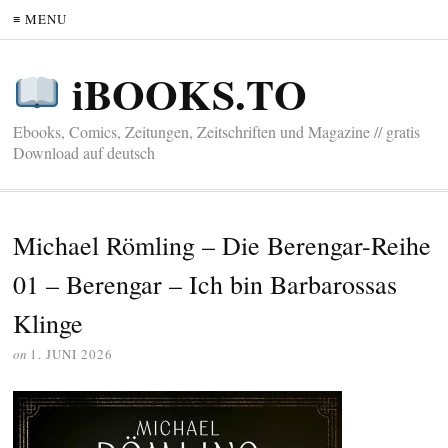
≡ MENU
iBOOKS.TO
Ebooks, Comics, Zeitungen, Zeitschriften und Magazine // gratis
Download auf deutsch
Michael Römling – Die Berengar-Reihe
01 – Berengar – Ich bin Barbarossas
Klinge
on
1. JUNI 2026