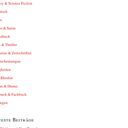
sy & Science Fiction
risch
r
r & Satire
erbuch
 & Thriller
ine & Zeitschriften
rscheinungen
gkeiten
y Rhodan
n & Drama
buch & Fachbuch
ungen
este Beiträge