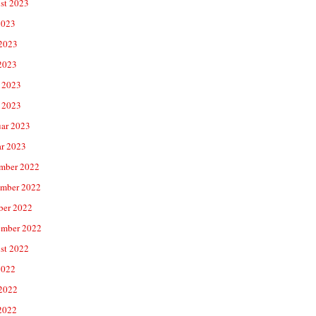
st 2023
2023
 2023
2023
 2023
 2023
uar 2023
ar 2023
mber 2022
mber 2022
ber 2022
ember 2022
st 2022
2022
 2022
2022