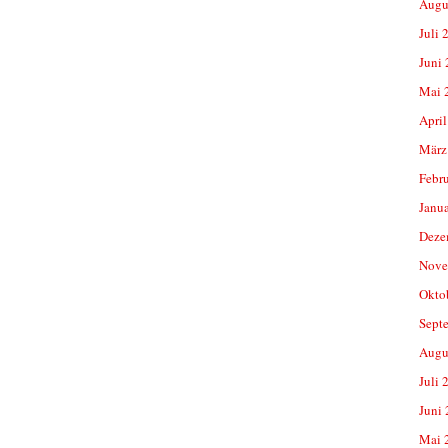
Augu
Juli 
Juni
Mai 
April
März
Febr
Janu
Deze
Nove
Okto
Sept
Augu
Juli 
Juni
Mai 