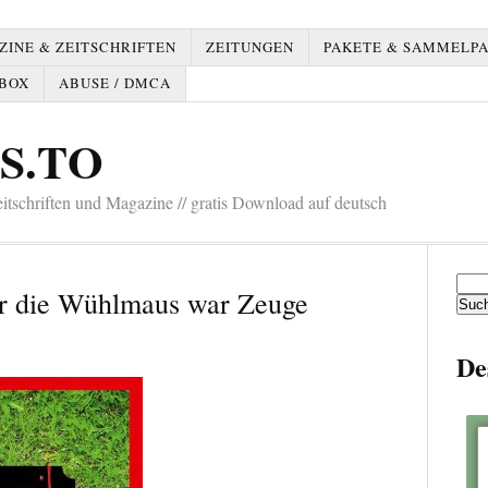
INE & ZEITSCHRIFTEN
ZEITUNGEN
PAKETE & SAMMELP
BOX
ABUSE / DMCA
S.TO
tschriften und Magazine // gratis Download auf deutsch
Such
ur die Wühlmaus war Zeuge
nach:
De