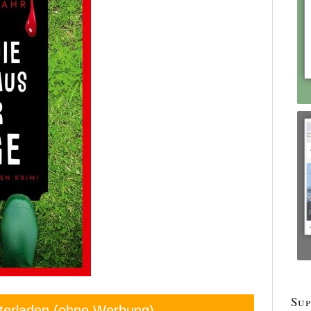
Sup
terladen (ohne Werbung)