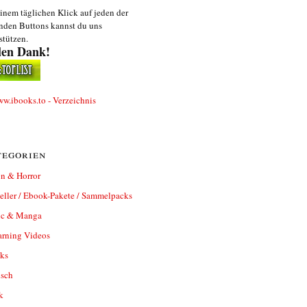
inem täglichen Klick auf jeden der
nden Buttons kannst du uns
stützen.
len Dank!
egorien
n & Horror
eller / Ebook-Pakete / Sammelpacks
c & Manga
arning Videos
ks
isch
k