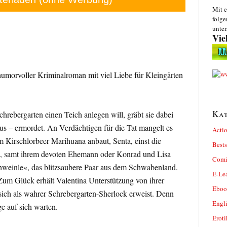
Mit e
folge
unter
Vie
 humorvoller Kriminalroman mit viel Liebe für Kleingärten
Kat
hrebergarten einen Teich anlegen will, gräbt sie dabei
aus – ermordet. An Verdächtigen für die Tat mangelt es
Actio
rm Kirschlorbeer Marihuana anbaut, Senta, einst die
Bests
, samt ihrem devoten Ehemann oder Konrad und Lisa
Comi
hweinle«, das blitzsaubere Paar aus dem Schwabenland.
E-Le
 Zum Glück erhält Valentina Unterstützung von ihrer
Eboo
 sich als wahrer Schrebergarten-Sherlock erweist. Denn
Engl
ge auf sich warten.
Eroti