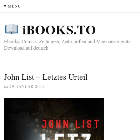
≡ MENU
iBOOKS.TO
Ebooks, Comics, Zeitungen, Zeitschriften und Magazine // gratis
Download auf deutsch
John List – Letztes Urteil
on
29. JANUAR 2019