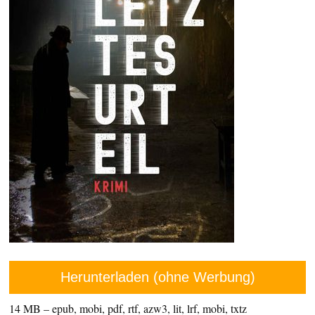
Herunterladen (ohne Werbung)
14 MB – epub, mobi, pdf, rtf, azw3, lit, lrf, mobi, txtz