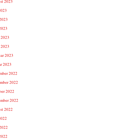
st 2023
2023
 2023
2023
 2023
 2023
uar 2023
ar 2023
mber 2022
mber 2022
ber 2022
ember 2022
st 2022
2022
 2022
2022