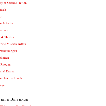
sy & Science Fiction
risch
r
r & Satire
erbuch
 & Thriller
ine & Zeitschriften
rscheinungen
gkeiten
y Rhodan
n & Drama
buch & Fachbuch
ungen
este Beiträge