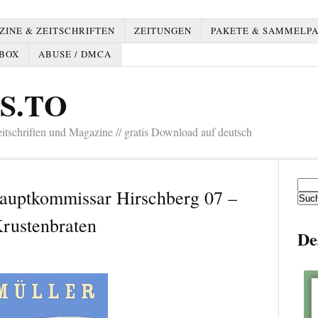
INE & ZEITSCHRIFTEN
ZEITUNGEN
PAKETE & SAMMELP
BOX
ABUSE / DMCA
S.TO
tschriften und Magazine // gratis Download auf deutsch
Such
Hauptkommissar Hirschberg 07 –
nach:
rustenbraten
De