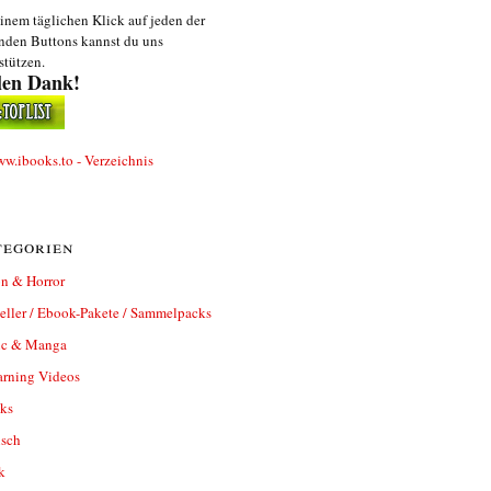
inem täglichen Klick auf jeden der
nden Buttons kannst du uns
stützen.
len Dank!
egorien
n & Horror
eller / Ebook-Pakete / Sammelpacks
c & Manga
arning Videos
ks
isch
k