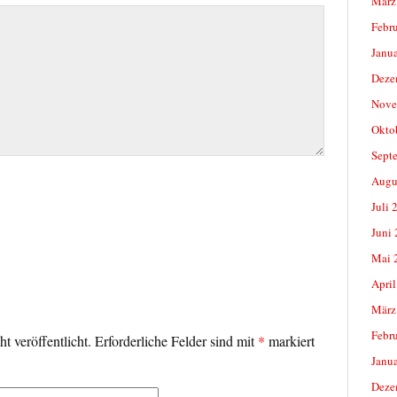
März
Febr
Janu
Deze
Nove
Okto
Sept
Augu
Juli 
Juni
Mai 
April
März
Febr
t veröffentlicht.
Erforderliche Felder sind mit
*
markiert
Janu
Deze