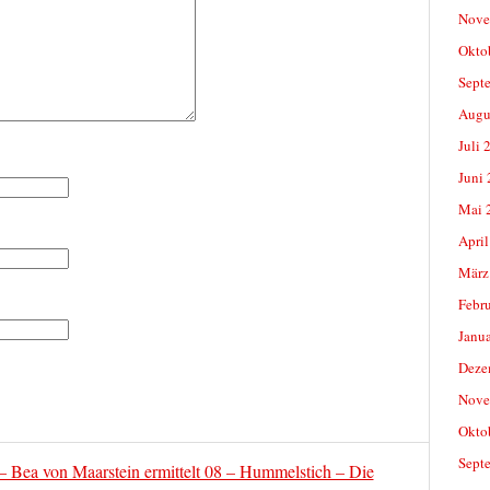
Nove
Okto
Sept
Augu
Juli 
Juni
Mai 
April
März
Febr
Janu
Deze
Nove
Okto
Sept
– Bea von Maarstein ermittelt 08 – Hummelstich – Die