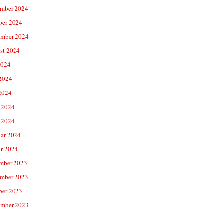
mber 2024
ber 2024
ember 2024
st 2024
2024
 2024
2024
 2024
 2024
uar 2024
ar 2024
mber 2023
mber 2023
ber 2023
ember 2023