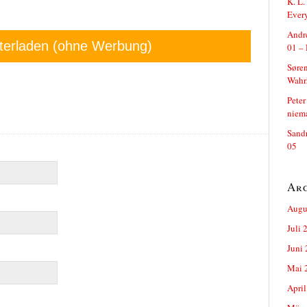
K. L.
Ever
Andre
terladen (ohne Werbung)
01 – 
Søren
Wahrh
Peter
niem
Sand
05
Ar
Augu
Juli 
Juni
Mai 
April