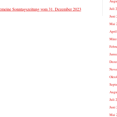
Augu
gemeine Sonntagszeitung vom 31. Dezember 2023
Juli 
Juni
Mai 
April
März
Febr
Janu
Deze
Nove
Okto
Sept
Augu
Juli 
Juni
Mai 