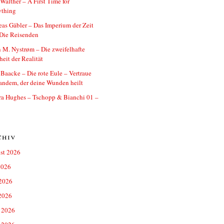
 Walther – A First Time for
ything
as Gäbler – Das Imperium der Zeit
Die Reisenden
 M. Nystrøm – Die zweifelhafte
eit der Realität
 Baacke – Die rote Eule – Vertraue
andem, der deine Wunden heilt
ra Hughes – Tschopp & Bianchi 01 –
chiv
st 2026
2026
 2026
2026
 2026