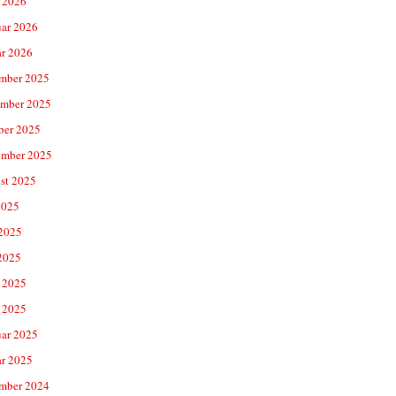
 2026
uar 2026
ar 2026
mber 2025
mber 2025
ber 2025
ember 2025
st 2025
2025
 2025
2025
 2025
 2025
uar 2025
ar 2025
mber 2024