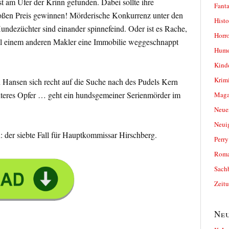
st am Ufer der Krinn gefunden. Dabei sollte ihre
Fanta
oßen Preis gewinnen! Mörderische Konkurrenz unter den
Histo
ndezüchter sind einander spinnefeind. Oder ist es Rache,
Horro
l einem anderen Makler eine Immobilie weggeschnappt
Humo
Kind
Krimi
 Hansen sich recht auf die Suche nach des Pudels Kern
iteres Opfer … geht ein hundsgemeiner Serienmörder im
Magaz
Neue
Neui
 der siebte Fall für Hauptkommissar Hirschberg.
Perr
Roma
Sach
Zeit
Neu