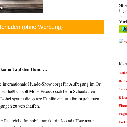
Mit e
folge
unter
Vie
terladen (ohne Werbung)
Kat
 kommt auf den Hund …
Actio
Bests
e internationale Hunde-Show sorgt für Aufregung im Ort.
Comi
– schließlich soll Mops Picasso sich beim Schaulaufen
E-Le
sobel spannt die ganze Familie ein, um ihrem geliebten
Eboo
gungen zu verschaffen.
Engl
: Die reiche Immobilienmaklerin Jolanda Hausmann
Eroti