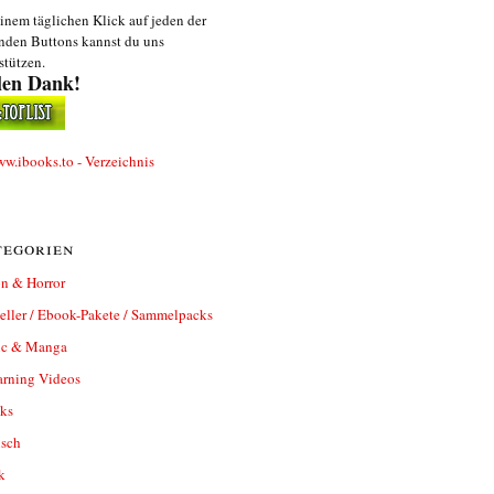
inem täglichen Klick auf jeden der
nden Buttons kannst du uns
stützen.
len Dank!
egorien
n & Horror
eller / Ebook-Pakete / Sammelpacks
c & Manga
arning Videos
ks
isch
k