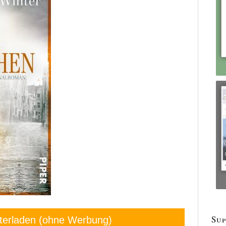
Sup
terladen (ohne Werbung)