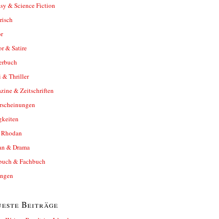
sy & Science Fiction
risch
r
r & Satire
erbuch
 & Thriller
ine & Zeitschriften
rscheinungen
gkeiten
y Rhodan
n & Drama
buch & Fachbuch
ungen
este Beiträge