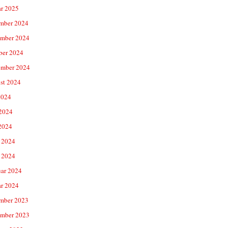
ar 2025
mber 2024
mber 2024
ber 2024
ember 2024
st 2024
2024
 2024
2024
 2024
 2024
uar 2024
ar 2024
mber 2023
mber 2023