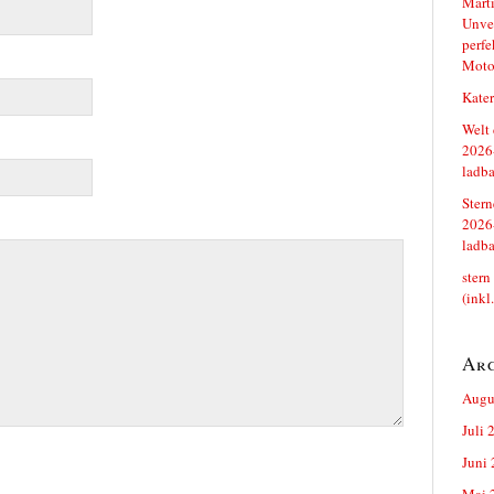
Marti
Unver
perfe
Moto
Kater
Welt 
2026-
ladba
Stern
2026-
ladba
stern
(inkl
Ar
Augu
Juli 
Juni
Mai 