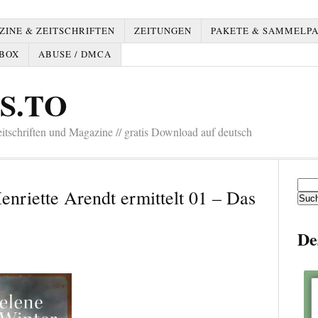
INE & ZEITSCHRIFTEN
ZEITUNGEN
PAKETE & SAMMELP
BOX
ABUSE / DMCA
S.TO
tschriften und Magazine // gratis Download auf deutsch
Such
nriette Arendt ermittelt 01 – Das
nach:
De