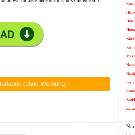
ation war für diese neue historische Krimireihe von
Fanta
Histo
Horro
Humo
Kind
Krimi
Magaz
Neue
Neui
Perr
terladen (ohne Werbung)
Roma
Sach
Zeit
Neu