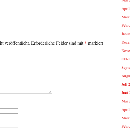
April
März
Febr
Janu
Deze
t veröffentlicht.
Erforderliche Felder sind mit
*
markiert
Nove
Okto
Sept
Augu
Juli 
Juni
Mai 
April
März
Febr