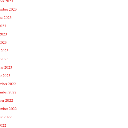
ber 2023
ember 2023
st 2023
2023
 2023
2023
 2023
 2023
uar 2023
ar 2023
mber 2022
mber 2022
ber 2022
ember 2022
st 2022
2022