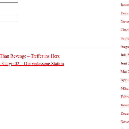
Janu
Deze
Nove
Okto
Sept
Augu
Juli 
 Than Revenge – Treffer ins Herz
 Cargo 02 – Die verlassene Station
Juni
Mai 
April
März
Febr
Janu
Deze
Nove