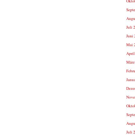
Okto
Sept
Augu
Juli 
Juni
Mai 
April
März
Febr
Janu
Deze
Nove
Okto
Sept
Augu
Juli 