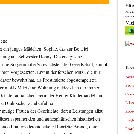
Mit e
folge
unter
Vie
ette
tzt ein junges Mädchen, Sophie, das zur Bettelei
fnung auf Schwester Henny. Die energische
für ihre Sorge um die Schwächsten der Gesellschaft, kämpft
Kat
ihrer Vorgesetzten. Erst in der forschen Mitzi, die nur
Actio
avor bewahrt hat, als Prostituierte abgestempelt zu
Bests
iterin. Als Mitzi eine Wohnung entdeckt, in der immer
Comi
 Kinder auftauchen, vermutet Henny Kinderhandel und
E-Le
ie Drahtzieher zu überführen.
 mutige Frauen der Geschichte, deren Leistungen allzu
Eboo
 diesem spannenden und atmosphärischen historischen
Engl
ende Frau wiederentdecken: Henriette Arendt, deren
Eroti