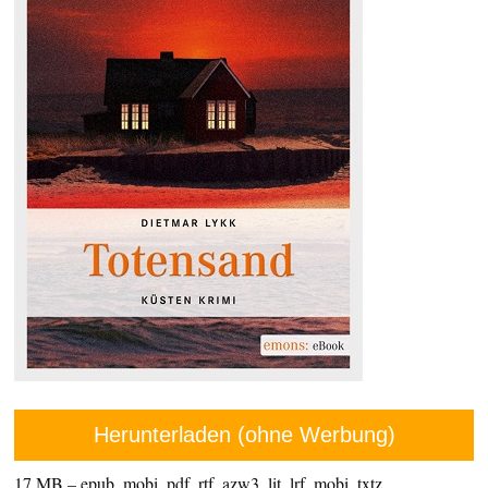
Herunterladen (ohne Werbung)
17 MB – epub, mobi, pdf, rtf, azw3, lit, lrf, mobi, txtz