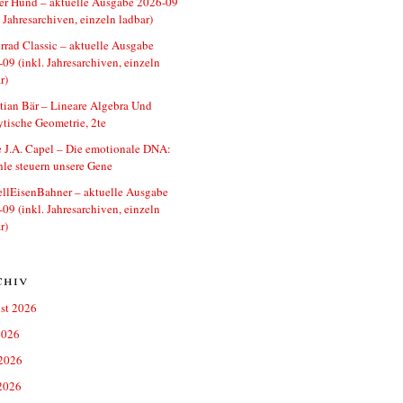
er Hund – aktuelle Ausgabe 2026-09
. Jahresarchiven, einzeln ladbar)
rad Classic – aktuelle Ausgabe
09 (inkl. Jahresarchiven, einzeln
r)
tian Bär – Lineare Algebra Und
tische Geometrie, 2te
e J.A. Capel – Die emotionale DNA:
le steuern unsere Gene
llEisenBahner – aktuelle Ausgabe
09 (inkl. Jahresarchiven, einzeln
r)
chiv
st 2026
2026
 2026
2026