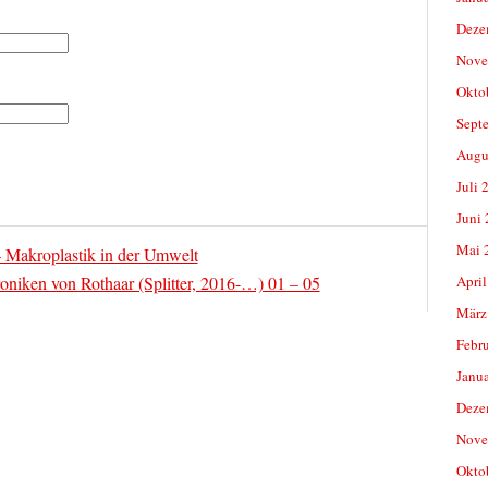
Deze
Nove
Okto
Sept
Augu
Juli 
Juni
Mai 
 Makroplastik in der Umwelt
oniken von Rothaar (Splitter, 2016-…) 01 – 05
April
März
Febr
Janu
Deze
Nove
Okto