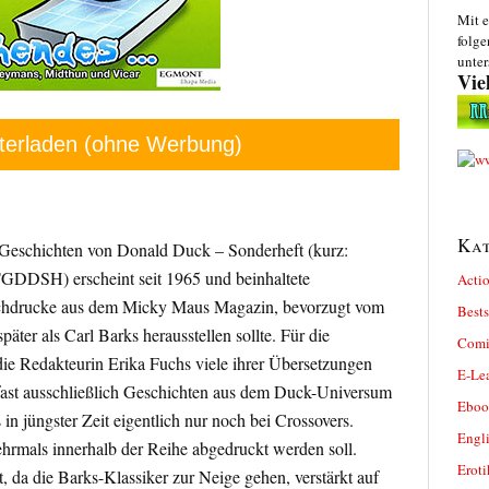
Mit e
folge
unter
Vie
terladen (ohne Werbung)
Kat
 Geschichten von Donald Duck – Sonderheft (kurz:
DDSH) erscheint seit 1965 und beinhaltete
Actio
achdrucke aus dem Micky Maus Magazin, bevorzugt vom
Bests
päter als Carl Barks herausstellen sollte. Für die
Comi
ie Redakteurin Erika Fuchs viele ihrer Übersetzungen
E-Le
ast ausschließlich Geschichten aus dem Duck-Universum
Eboo
n jüngster Zeit eigentlich nur noch bei Crossovers.
Engl
ehrmals innerhalb der Reihe abgedruckt werden soll.
Eroti
t, da die Barks-Klassiker zur Neige gehen, verstärkt auf