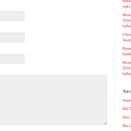
Partn
(inkl
Motor
2026-
ladba
Chris
Analy
Pierr
Gefüh
Mode
2026-
ladba
Ar
Augu
Juli 
Juni
Mai 