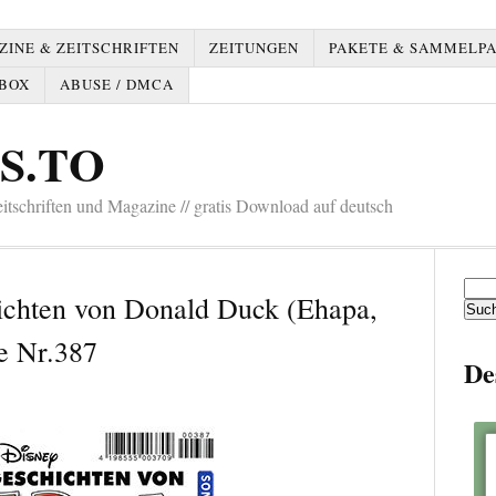
INE & ZEITSCHRIFTEN
ZEITUNGEN
PAKETE & SAMMELP
BOX
ABUSE / DMCA
S.TO
tschriften und Magazine // gratis Download auf deutsch
Such
hichten von Donald Duck (Ehapa,
nach:
e Nr.387
De