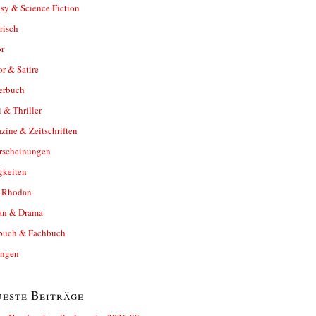
sy & Science Fiction
risch
r
r & Satire
erbuch
 & Thriller
ine & Zeitschriften
rscheinungen
gkeiten
y Rhodan
n & Drama
buch & Fachbuch
ungen
este Beiträge