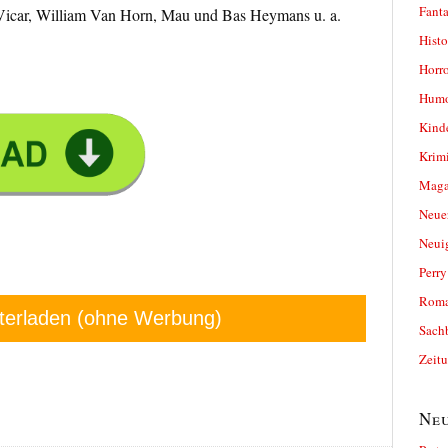
Fanta
Vicar, William Van Horn, Mau und Bas Heymans u. a.
Histo
Horro
Humo
Kind
Krimi
Magaz
Neue
Neui
Perr
Roma
terladen (ohne Werbung)
Sach
Zeit
Neu