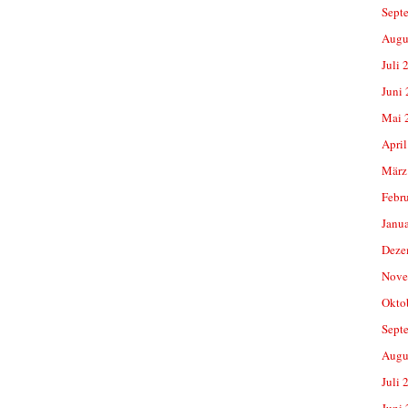
Sept
Augu
Juli 
Juni
Mai 
April
März
Febr
Janu
Deze
Nove
Okto
Sept
Augu
Juli 
Juni