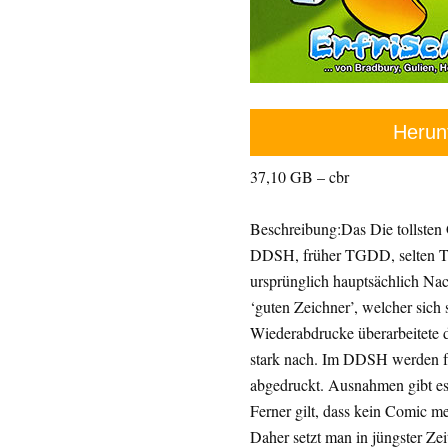
Herun
37,10 GB – cbr
Beschreibung:Das Die tollsten
DDSH, früher TGDD, selten TG
ursprünglich hauptsächlich N
‘guten Zeichner’, welcher sich s
Wiederabdrucke überarbeitete d
stark nach. Im DDSH werden f
abgedruckt. Ausnahmen gibt es i
Ferner gilt, dass kein Comic m
Daher setzt man in jüngster Zei