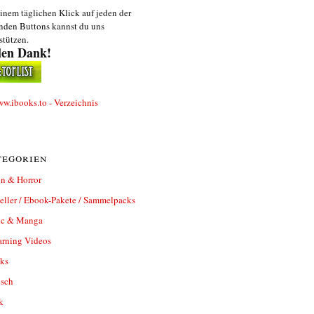
inem täglichen Klick auf jeden der
nden Buttons kannst du uns
stützen.
len Dank!
egorien
n & Horror
eller / Ebook-Pakete / Sammelpacks
c & Manga
arning Videos
ks
isch
k