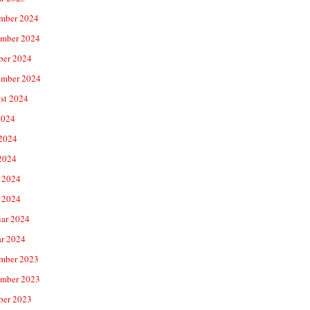
mber 2024
mber 2024
ber 2024
ember 2024
st 2024
2024
 2024
2024
 2024
 2024
uar 2024
ar 2024
mber 2023
mber 2023
ber 2023