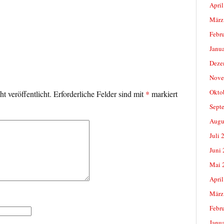
April
März
Febr
Janu
Deze
Nove
Okto
t veröffentlicht.
Erforderliche Felder sind mit
*
markiert
Sept
Augu
Juli 
Juni
Mai 
April
März
Febr
Janu