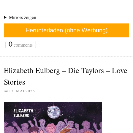
Mirrors zeigen
Herunterladen (ohne Werbung)
{
0
}
comments
Elizabeth Eulberg – Die Taylors – Love
Stories
on
13. MAI 2026