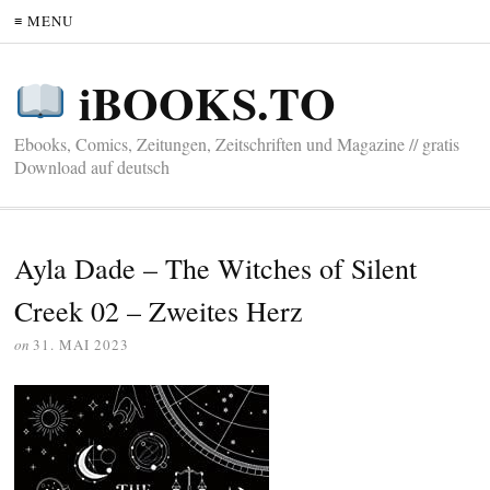
≡ MENU
iBOOKS.TO
Ebooks, Comics, Zeitungen, Zeitschriften und Magazine // gratis
Download auf deutsch
Ayla Dade – The Witches of Silent
Creek 02 – Zweites Herz
on
31. MAI 2023