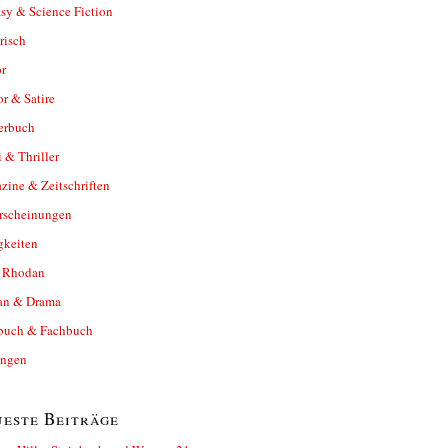
sy & Science Fiction
risch
r
r & Satire
erbuch
 & Thriller
ine & Zeitschriften
rscheinungen
gkeiten
y Rhodan
n & Drama
buch & Fachbuch
ungen
este Beiträge