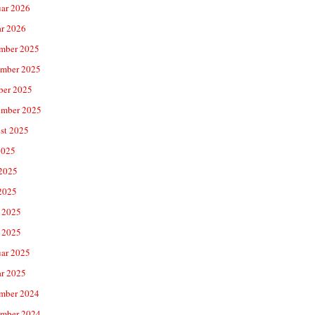
uar 2026
ar 2026
mber 2025
mber 2025
ber 2025
ember 2025
st 2025
2025
 2025
2025
 2025
 2025
uar 2025
ar 2025
mber 2024
mber 2024