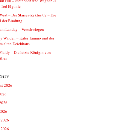
nn Hill – Steinbach und Wagner 21
 Tod lügt nie
West – Der Starsea-Zyklus 02 – Die
l der Bindung
iam Landay – Verschwiegen
y Walden – Kater Tammo und der
im alten Deichhaus
Plaidy – Die letzte Königin von
illes
chiv
st 2026
2026
 2026
2026
 2026
 2026