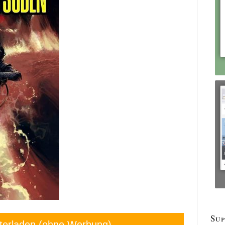
Sup
terladen (ohne Werbung)