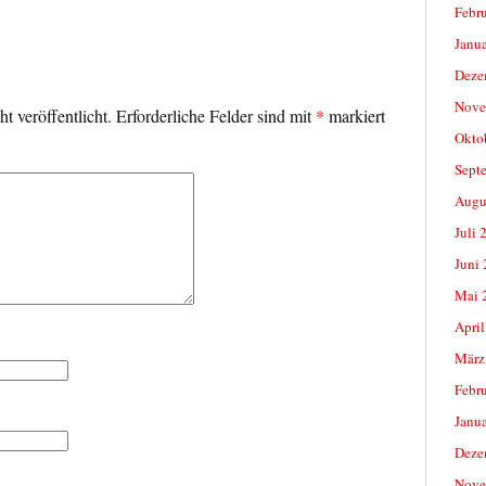
Febr
Janu
Deze
Nove
t veröffentlicht.
Erforderliche Felder sind mit
*
markiert
Okto
Sept
Augu
Juli 
Juni
Mai 
April
März
Febr
Janu
Deze
Nove