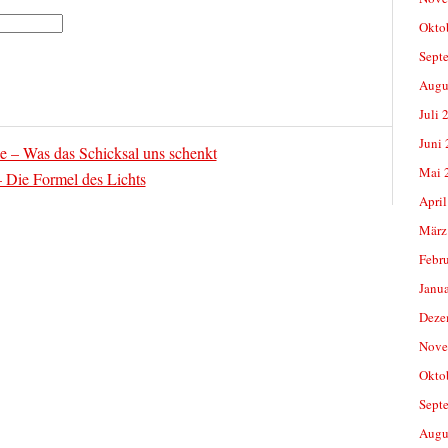
Okto
Sept
Augu
Juli 
Juni
 – Was das Schicksal uns schenkt
Mai 
– Die Formel des Lichts
April
März
Febr
Janu
Deze
Nove
Okto
Sept
Augu