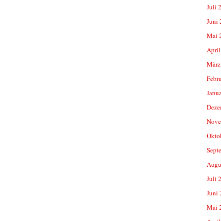
Juli 
Juni
Mai 
April
März
Febr
Janu
Deze
Nove
Okto
Sept
Augu
Juli 
Juni
Mai 