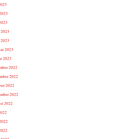
2023
 2023
2023
 2023
 2023
uar 2023
ar 2023
mber 2022
mber 2022
ber 2022
ember 2022
st 2022
2022
 2022
2022