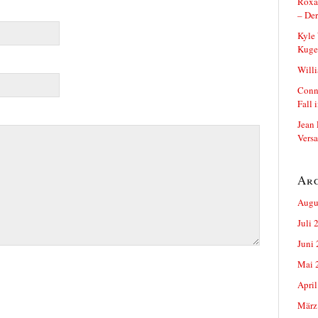
Roxa
– Der
Kyle 
Kuge
Will
Conn
Fall 
Jean 
Versa
Ar
Augu
Juli 
Juni
Mai 
April
März