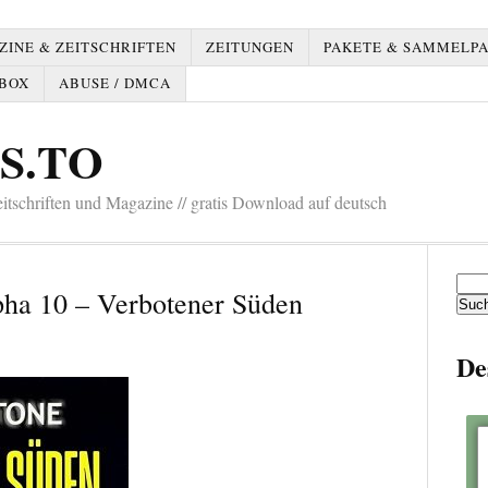
INE & ZEITSCHRIFTEN
ZEITUNGEN
PAKETE & SAMMELP
BOX
ABUSE / DMCA
S.TO
tschriften und Magazine // gratis Download auf deutsch
Such
pha 10 – Verbotener Süden
nach:
De