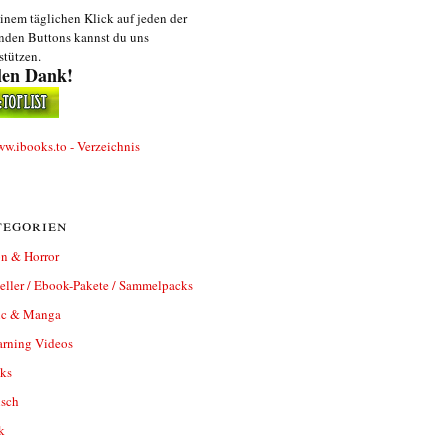
inem täglichen Klick auf jeden der
nden Buttons kannst du uns
stützen.
len Dank!
egorien
n & Horror
eller / Ebook-Pakete / Sammelpacks
c & Manga
arning Videos
ks
isch
k