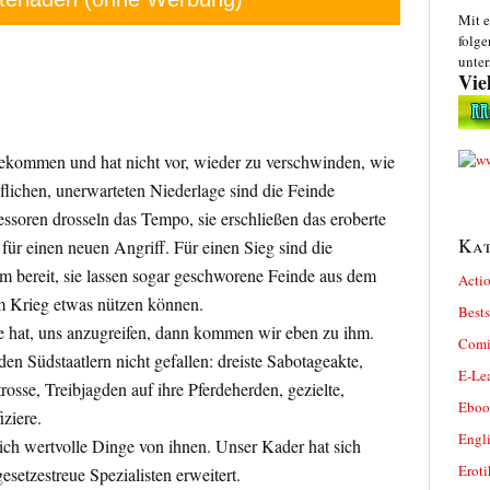
Mit e
folge
unter
Vie
gekommen und hat nicht vor, wieder zu verschwinden, wie
flichen, unerwarteten Niederlage sind die Feinde
ssoren drosseln das Tempo, sie erschließen das eroberte
Kat
für einen neuen Angriff. Für einen Sieg sind die
em bereit, sie lassen sogar geschworene Feinde aus dem
Actio
m Krieg etwas nützen können.
Bests
e hat, uns anzugreifen, dann kommen wir eben zu ihm.
Comi
 Südstaatlern nicht gefallen: dreiste Sabotageakte,
E-Le
rosse, Treibjagden auf ihre Pferdeherden, gezielte,
Eboo
iziere.
Engl
ich wertvolle Dinge von ihnen. Unser Kader hat sich
Eroti
esetzestreue Spezialisten erweitert.