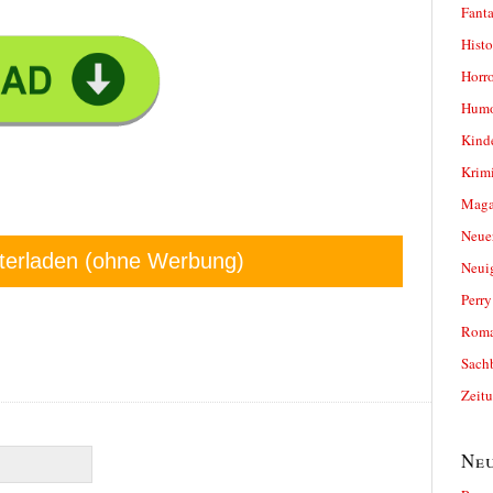
Fanta
Histo
Horro
Humo
Kind
Krimi
Magaz
Neue
terladen (ohne Werbung)
Neui
Perr
Roma
Sach
Zeit
Neu