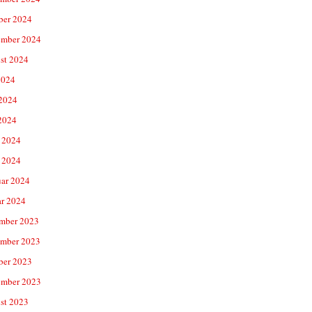
ber 2024
ember 2024
st 2024
2024
 2024
2024
 2024
 2024
uar 2024
ar 2024
mber 2023
mber 2023
ber 2023
ember 2023
st 2023