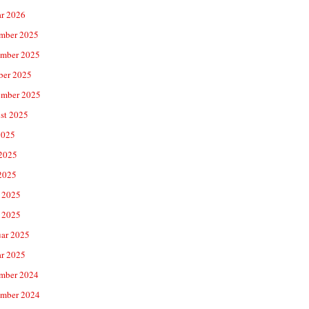
ar 2026
mber 2025
mber 2025
ber 2025
ember 2025
st 2025
2025
 2025
2025
 2025
 2025
uar 2025
ar 2025
mber 2024
mber 2024