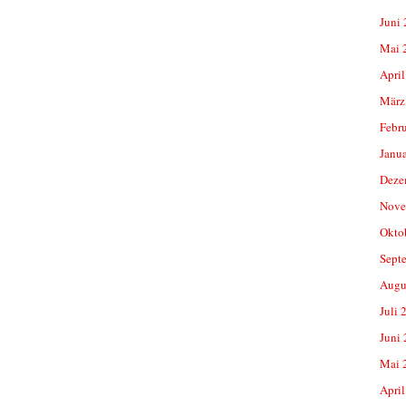
Juni
Mai 
April
März
Febr
Janu
Deze
Nove
Okto
Sept
Augu
Juli 
Juni
Mai 
April