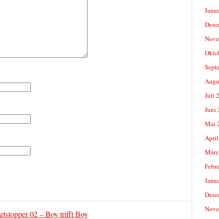
Janu
Deze
Nove
Okto
Sept
Augu
Juli 
Juni
Mai 
April
März
Febr
Janu
Deze
Nove
tstopper 02 – Boy trifft Boy