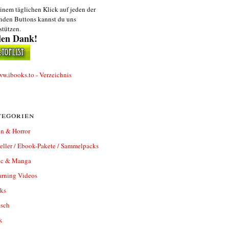
inem täglichen Klick auf jeden der
nden Buttons kannst du uns
stützen.
len Dank!
egorien
n & Horror
eller / Ebook-Pakete / Sammelpacks
c & Manga
arning Videos
ks
isch
k