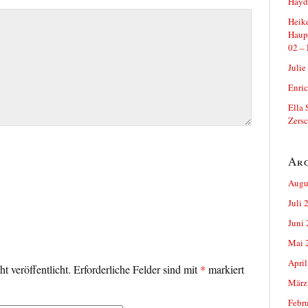
Hayde
Heike
Haup
02 – 
Julie
Enric
Ella 
Zersc
Ar
Augu
Juli 
Juni
Mai 
April
t veröffentlicht.
Erforderliche Felder sind mit
*
markiert
März
Febr