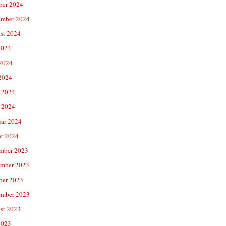
ber 2024
ember 2024
st 2024
2024
 2024
2024
 2024
 2024
uar 2024
ar 2024
mber 2023
mber 2023
ber 2023
ember 2023
st 2023
2023