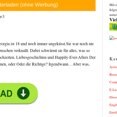
terladen (ohne Werbung)
Mit e
folge
unter
zw3
Vie
eorgia ist 18 und noch immer ungeküsst.Sie war noch nie
bisschen verknallt. Dabei schwärmt sie für alles, was so
Hochzeiten, Liebesgeschichten und Happily-Ever-Afters Der
Kat
en, oder Oder die Richtige? Irgendwann .. Aber was,
Actio
Bests
Comi
E-Le
Eboo
Engl
Eroti