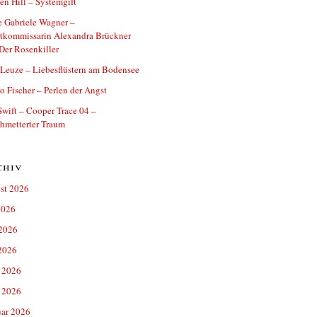
n Hill – Systemgift
 Gabriele Wagner –
tkommissarin Alexandra Brückner
Der Rosenkiller
 Leuze – Liebesflüstern am Bodensee
o Fischer – Perlen der Angst
Swift – Cooper Trace 04 –
hmetterter Traum
chiv
st 2026
2026
 2026
2026
 2026
 2026
uar 2026