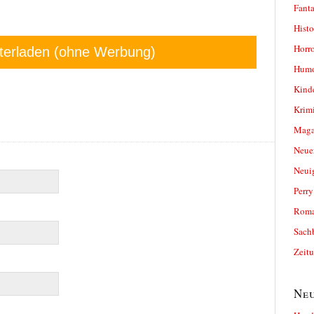
Fanta
Histo
Horro
terladen (ohne Werbung)
Humo
Kind
Krimi
Magaz
Neue
Neui
Perr
Roma
Sach
Zeit
Neu