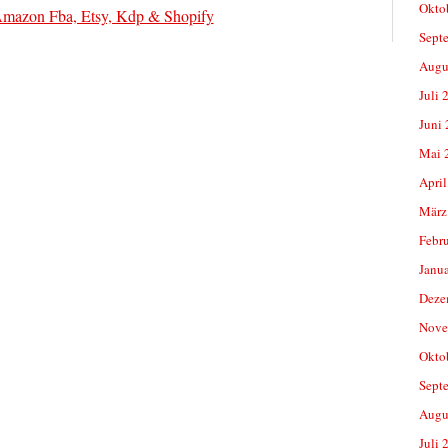
Okto
Amazon Fba, Etsy, Kdp & Shopify
Sept
Augu
Juli 
Juni
Mai 
April
März
Febr
Janu
Deze
Nove
Okto
Sept
Augu
Juli 