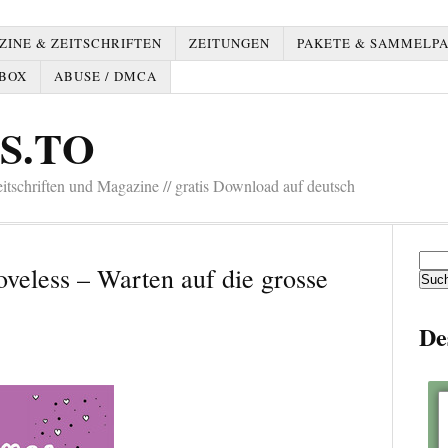
INE & ZEITSCHRIFTEN
ZEITUNGEN
PAKETE & SAMMELP
BOX
ABUSE / DMCA
S.TO
tschriften und Magazine // gratis Download auf deutsch
Such
veless – Warten auf die grosse
nach:
De