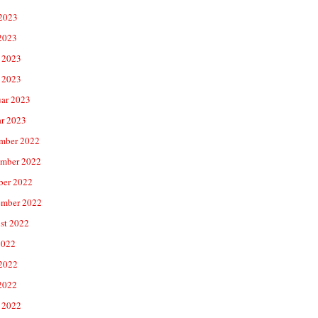
 2023
2023
 2023
 2023
uar 2023
ar 2023
mber 2022
mber 2022
ber 2022
ember 2022
st 2022
2022
 2022
2022
 2022