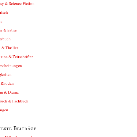
sy & Science Fiction
risch
r
r & Satire
erbuch
 & Thriller
ine & Zeitschriften
rscheinungen
gkeiten
y Rhodan
n & Drama
buch & Fachbuch
ungen
este Beiträge