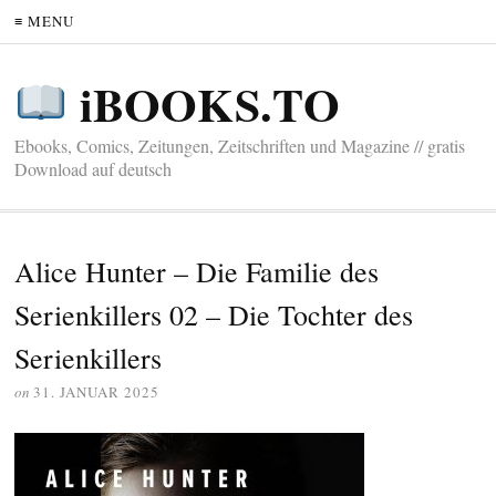
≡ MENU
iBOOKS.TO
Ebooks, Comics, Zeitungen, Zeitschriften und Magazine // gratis
Download auf deutsch
Alice Hunter – Die Familie des
Serienkillers 02 – Die Tochter des
Serienkillers
on
31. JANUAR 2025