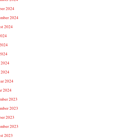
ber 2024
ember 2024
st 2024
2024
 2024
2024
 2024
 2024
uar 2024
ar 2024
mber 2023
mber 2023
ber 2023
ember 2023
st 2023