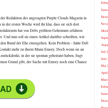
Febr
Janu
Deze
n der Redaktion des angesagten Purple Clouds Magazin in
in der ersten Woche wird ihr klar, dass sie sich dort
Nove
redakteurin hat von Debs größtem Geheimnis erfahren:
Okto
atet. Und nun soll sie einen Artikel darüber schreiben, wie
Sept
üh den Bund der Ehe einzugehen. Kein Problem – hätte Deb
Augu
n Kontakt mehr zu ihrem Mann Emory. Doch wenn sie an
Juli 
zurückdenkt, in der sie spontan geheiratet haben, fragt
Juni
 einen Grund gibt, der Sache mit Emory noch eine Chance
Mai 
April
März
Febr
Janu
Deze
Nove