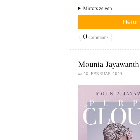
Mirrors zeigen
Herun
{
0
}
comments
Mounia Jayawanth
on
28. FEBRUAR 2025