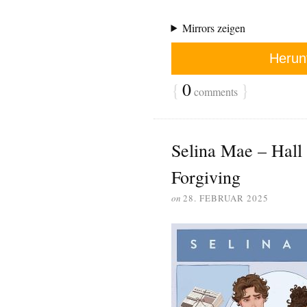
Mirrors zeigen
Herun
{
0
}
comments
Selina Mae – Hall 
Forgiving
on
28. FEBRUAR 2025