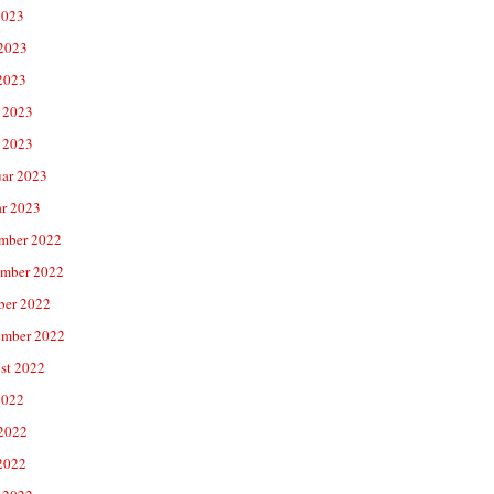
2023
 2023
2023
 2023
 2023
uar 2023
ar 2023
mber 2022
mber 2022
ber 2022
ember 2022
st 2022
2022
 2022
2022