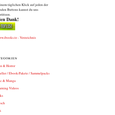
inem täglichen Klick auf jeden der
nden Buttons kannst du uns
stützen.
len Dank!
egorien
n & Horror
eller / Ebook-Pakete / Sammelpacks
c & Manga
arning Videos
ks
isch
k