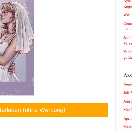
Kyle 
Kuge
Will
Conn
Fall 
Jean 
Versa
Vale
golde
Ar
Augu
Juli 
Juni
terladen (ohne Werbung)
Mai 
April
März