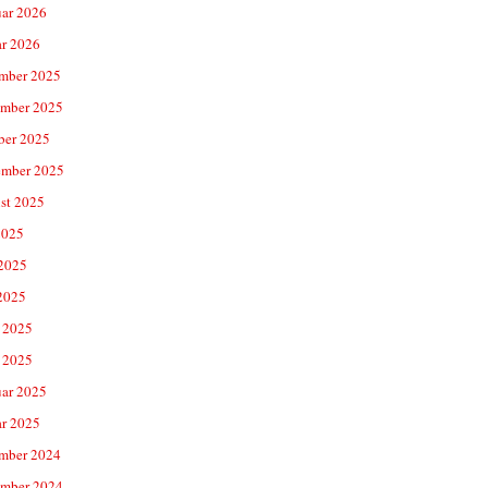
uar 2026
ar 2026
mber 2025
mber 2025
ber 2025
ember 2025
st 2025
2025
 2025
2025
 2025
 2025
uar 2025
ar 2025
mber 2024
mber 2024