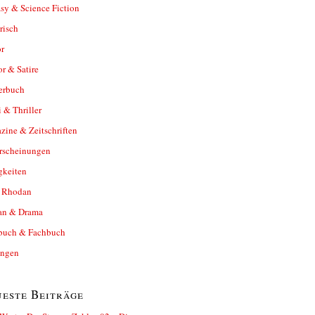
sy & Science Fiction
risch
r
r & Satire
erbuch
 & Thriller
ine & Zeitschriften
rscheinungen
gkeiten
y Rhodan
n & Drama
buch & Fachbuch
ungen
este Beiträge