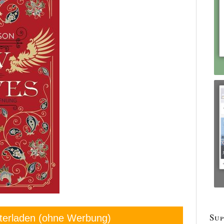
Sup
terladen (ohne Werbung)