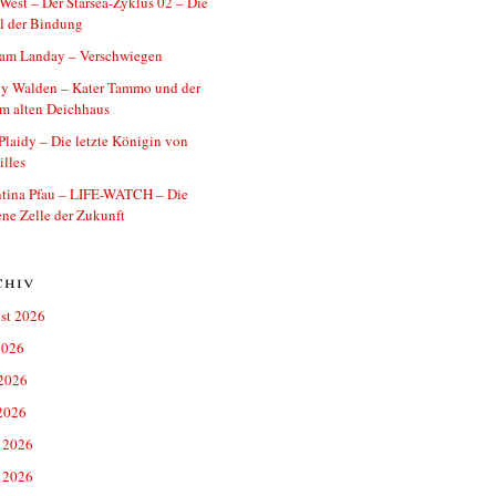
West – Der Starsea-Zyklus 02 – Die
l der Bindung
iam Landay – Verschwiegen
y Walden – Kater Tammo und der
im alten Deichhaus
Plaidy – Die letzte Königin von
illes
ntina Pfau – LIFE-WATCH – Die
ne Zelle der Zukunft
chiv
st 2026
2026
 2026
2026
 2026
 2026