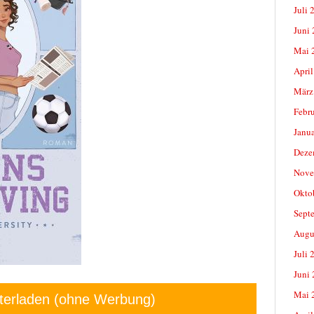
Juli 
Juni
Mai 
April
März
Febr
Janu
Deze
Nove
Okto
Sept
Augu
Juli 
Juni
Mai 
terladen (ohne Werbung)