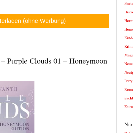
Fanta
Histo
terladen (ohne Werbung)
Horro
Humo
Kind
Krimi
Magaz
 – Purple Clouds 01 – Honeymoon
Neue
Neui
Perr
Roma
Sach
Zeit
Neu