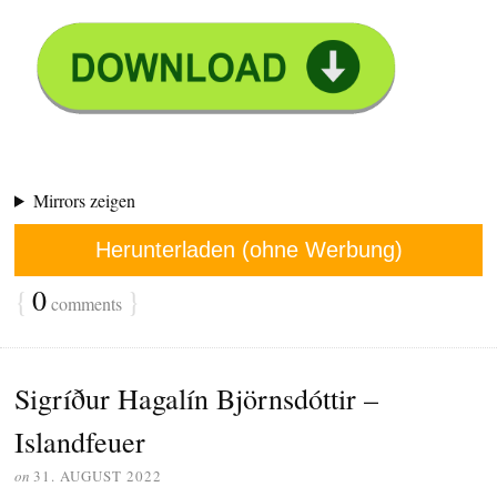
Mirrors zeigen
Herunterladen (ohne Werbung)
{
0
}
comments
Sigríður Hagalín Björnsdóttir –
Islandfeuer
on
31. AUGUST 2022