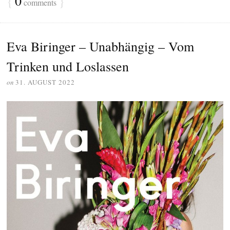
{
0
}
comments
Eva Biringer – Unabhängig – Vom
Trinken und Loslassen
on
31. AUGUST 2022