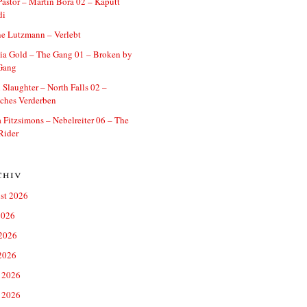
astor – Martin Bora 02 – Kaputt
di
e Lutzmann – Verlebt
ia Gold – The Gang 01 – Broken by
Gang
 Slaughter – North Falls 02 –
ches Verderben
a Fitzsimons – Nebelreiter 06 – The
Rider
chiv
st 2026
2026
 2026
2026
 2026
 2026