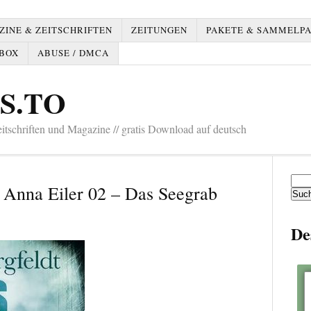
INE & ZEITSCHRIFTEN
ZEITUNGEN
PAKETE & SAMMELP
BOX
ABUSE / DMCA
S.TO
tschriften und Magazine // gratis Download auf deutsch
Such
– Anna Eiler 02 – Das Seegrab
nach:
De