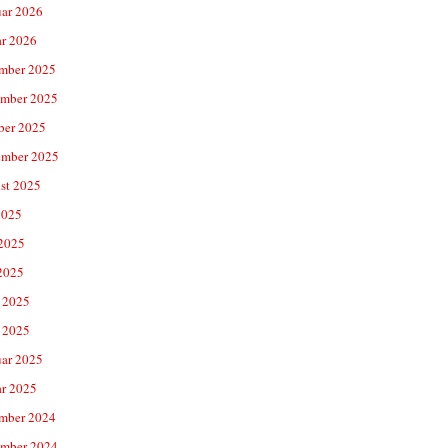
uar 2026
ar 2026
mber 2025
mber 2025
ber 2025
ember 2025
st 2025
2025
 2025
2025
 2025
 2025
uar 2025
ar 2025
mber 2024
mber 2024