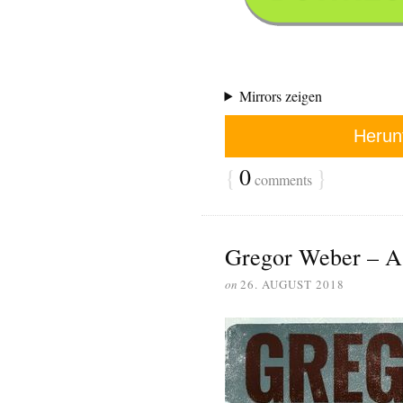
Mirrors zeigen
Herun
{
0
}
comments
Gregor Weber – As
on
26. AUGUST 2018