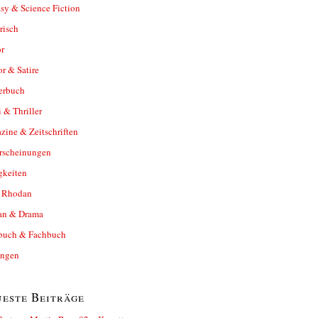
sy & Science Fiction
risch
r
r & Satire
erbuch
 & Thriller
ine & Zeitschriften
rscheinungen
gkeiten
y Rhodan
n & Drama
buch & Fachbuch
ungen
este Beiträge