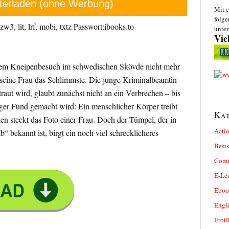
terladen (ohne Werbung)
Mit e
folge
w3, lit, lrf, mobi, txtz Passwort:ibooks.to
unter
Vie
nem Kneipenbesuch im schwedischen Skövde nicht mehr
seine Frau das Schlimmste. Die junge Kriminalbeamtin
traut wird, glaubt zunächst nicht an ein Verbrechen – bis
iger Fund gemacht wird: Ein menschlicher Körper treibt
Kat
en steckt das Foto einer Frau. Doch der Tümpel, der in
Actio
 bekannt ist, birgt ein noch viel schrecklicheres
Bests
Comi
E-Le
Eboo
Engl
Eroti