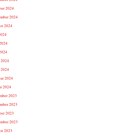
ber 2024
ember 2024
st 2024
2024
 2024
2024
 2024
 2024
uar 2024
ar 2024
mber 2023
mber 2023
ber 2023
ember 2023
st 2023