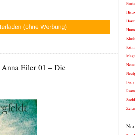
Fanta
Histo
Horro
terladen (ohne Werbung)
Humo
Kind
Krimi
Magaz
Neue
 Anna Eiler 01 – Die
Neui
Perr
Roma
Sach
Zeit
Neu