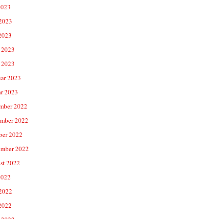
2023
 2023
2023
 2023
 2023
uar 2023
ar 2023
mber 2022
mber 2022
ber 2022
ember 2022
st 2022
2022
 2022
2022