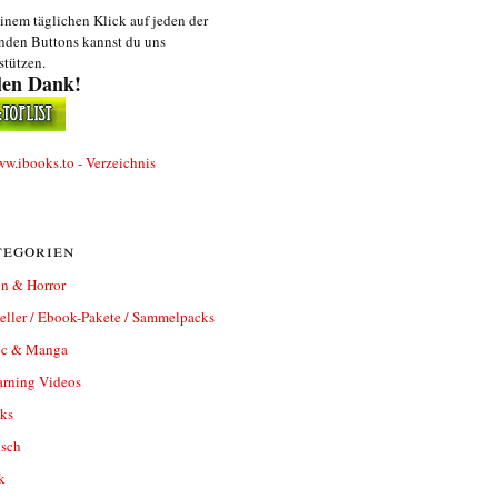
inem täglichen Klick auf jeden der
nden Buttons kannst du uns
stützen.
len Dank!
egorien
n & Horror
eller / Ebook-Pakete / Sammelpacks
c & Manga
arning Videos
ks
isch
k