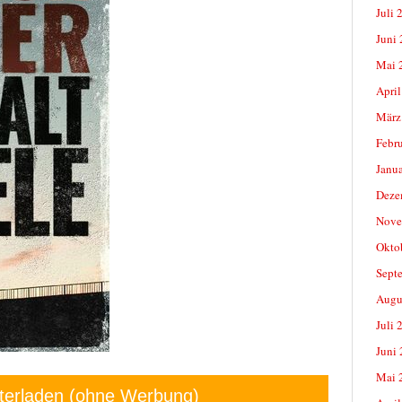
Juli 
Juni
Mai 
April
März
Febr
Janu
Deze
Nove
Okto
Sept
Augu
Juli 
Juni
Mai 
terladen (ohne Werbung)