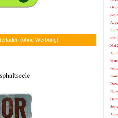
Okto
Sept
Augu
Juli 
Juni
terladen (ohne Werbung)
Mai 
April
März
Febr
phaltseele
Janu
Deze
Nove
Okto
Sept
Augu