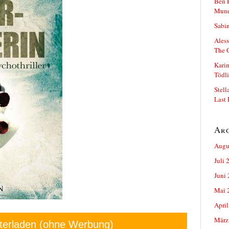
Ben P
Mun
Sabin
Aless
The 
Karin
Tödli
Stell
Last 
Ar
Augu
Juli 
Juni
Mai 
April
März
terladen (ohne Werbung)