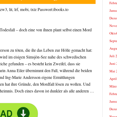
Febr
w3, lit, lrf, mobi, txtz Passwort:ibooks.to
Janu
Deze
Nove
Todesfall – doch eine von ihnen plant selbst einen Mord
Okto
Sept
Augu
erson zu töten, die ihr das Leben zur Hölle gemacht hat:
Juli 
h wird im eisigen Simsjön-See nahe des schwedischen
che gefunden – es besteht kein Zweifel, dass sie
Juni
in Anna Eiler übernimmt den Fall, während die beiden
Mai 
und Ing-Marie Andersson eigene Ermittlungen
April
uen hat ihre Gründe, den Mordfall lösen zu wollen. Und
März
eheimnis. Doch eines davon ist dunkler als alle anderen …
Febr
Janu
Deze
Nove