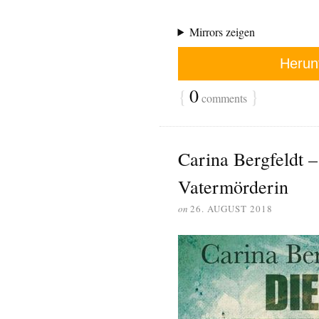
Mirrors zeigen
Herun
{
0
}
comments
Carina Bergfeldt –
Vatermörderin
on
26. AUGUST 2018